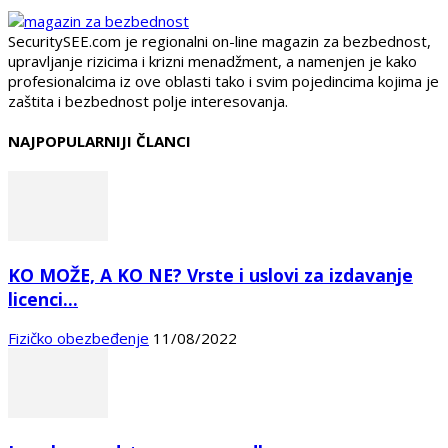
SecuritySEE.com je regionalni on-line magazin za bezbednost,
upravljanje rizicima i krizni menadžment, a namenjen je kako
profesionalcima iz ove oblasti tako i svim pojedincima kojima je
zaštita i bezbednost polje interesovanja.
NAJPOPULARNIJI ČLANCI
KO MOŽE, A KO NE? Vrste i uslovi za izdavanje
licenci...
Fizičko obezbeđenje
11/08/2022