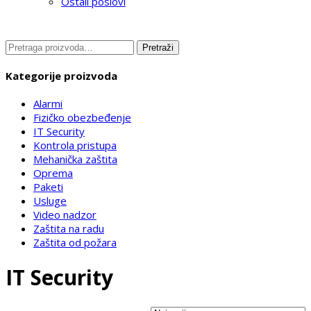
Ostali poslovi
Pretraga
Pretraži
za:
Kategorije proizvoda
Alarmi
Fizičko obezbeđenje
IT Security
Kontrola pristupa
Mehanička zaštita
Oprema
Paketi
Usluge
Video nadzor
Zaštita na radu
Zaštita od požara
IT Security