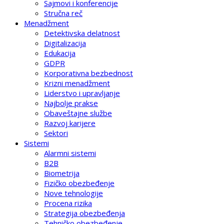
Sajmovi i konferencije
Stručna reč
Menadžment
Detektivska delatnost
Digitalizacija
Edukacija
GDPR
Korporativna bezbednost
Krizni menadžment
Liderstvo i upravljanje
Najbolje prakse
Obaveštajne službe
Razvoj karijere
Sektori
Sistemi
Alarmni sistemi
B2B
Biometrija
Fizičko obezbeđenje
Nove tehnologije
Procena rizika
Strategija obezbeđenja
Tehničko obezbeđenje