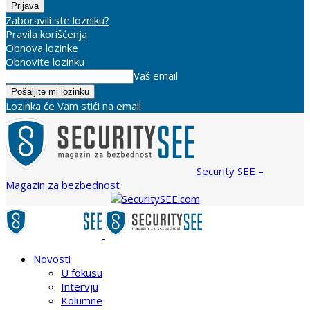
Zaboravili ste lozniku?
Pravila korišćenja
Obnova lozinke
Obnovite lozinku
Vaš email
Lozinka će Vam stići na email
Security SEE –
Magazin za bezbednost
Novosti
U fokusu
Intervju
Kolumne