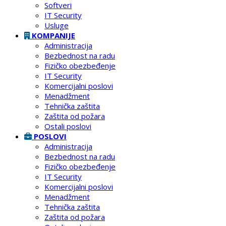
Softveri
IT Security
Usluge
KOMPANIJE
Administracija
Bezbednost na radu
Fizičko obezbeđenje
IT Security
Komercijalni poslovi
Menadžment
Tehnička zaštita
Zaštita od požara
Ostali poslovi
POSLOVI
Administracija
Bezbednost na radu
Fizičko obezbeđenje
IT Security
Komercijalni poslovi
Menadžment
Tehnička zaštita
Zaštita od požara