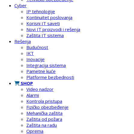
Cyber
IP tehnologije
Kontinuitet poslovanja
Korisni IT saveti
Novi IT proizvodi i rešenja
Zaštita IT sistema
Rešenja
Budućnost
IKT
Inovacije
Integracija sistema
Pametne kuće
Platforme bezbednosti
SHOP
Video nadzor
Alarmi
Kontrola pristupa
Fizičko obezbeđenje
Mehanička zaštita
Zaštita od požara
Zaštita na radu
Oprema