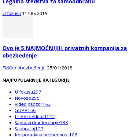
Legalna sredstva za samoodbranu
U fokusu
11/06/2019
Ovo je 5 NAJMOĆNIJIH privatnih kompanija za
obezbeđenje
Fizičko obezbeđenje
25/01/2018
NAJPOPULARNIJE KATEGORIJE
U fokusu
297
Novosti
295
Video nadzor
163
GDPR
156
IT Bezbednost
142
Sajmovi i konferencije
133
Saobraćaj
127
Korporativna bezbednost
106