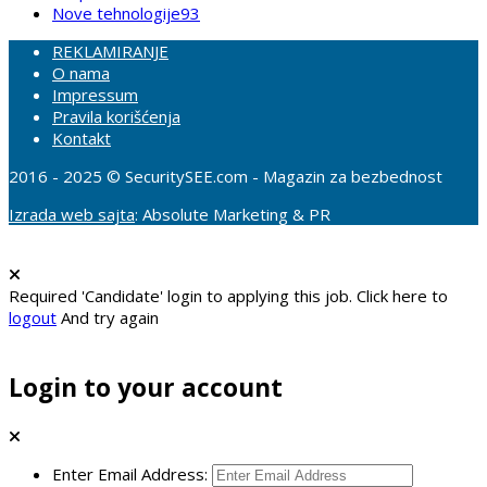
Nove tehnologije
93
REKLAMIRANJE
O nama
Impressum
Pravila korišćenja
Kontakt
2016 - 2025 © SecuritySEE.com - Magazin za bezbednost
Izrada web sajta
: Absolute Marketing & PR
Required 'Candidate' login to applying this job.
Click here to
logout
And try again
Login to your account
Enter Email Address: