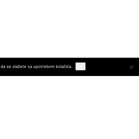
 da se slažete sa upotrebom kolačića.
Ok
 check your junk/spam folder.
Click here
to resend the activation