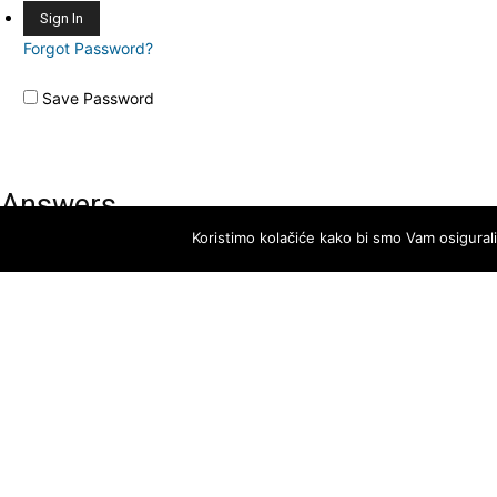
Forgot Password?
Save Password
Answers
Koristimo kolačiće kako bi smo Vam osigural
Account Activation
Before you can login, you must activate your account with the code s
email. If you entered an incorrect email address, you will need to re-