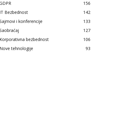
GDPR
156
IT Bezbednost
142
Sajmovi i konferencije
133
Saobraćaj
127
Korporativna bezbednost
106
Nove tehnologije
93