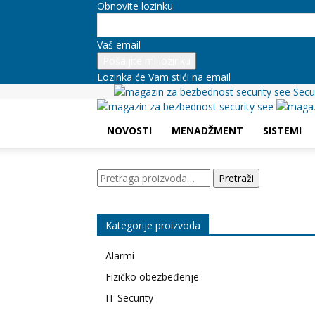
Obnovite lozinku
Vaš email
Lozinka će Vam stići na email
Secu
NOVOSTI
MENADŽMENT
SISTEMI
Pretraga
Pretraži
za:
Kategorije proizvoda
Alarmi
Fizičko obezbeđenje
IT Security