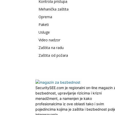
Kontrola pristupa
Mehanička zaštita
Oprema
Paketi
Usluge
Video nadzor
Zaštita na radu
Zaštita od požara
SecuritySEE.com je regionalni on-line magazin 
bezbednost, upravljanje rizicima i krizni
menadžment, a namenjen je kako
profesionalcima iz ove oblasti tako i svim
pojedincima kojima je zaštita i bezbednost polj
interesovanja.