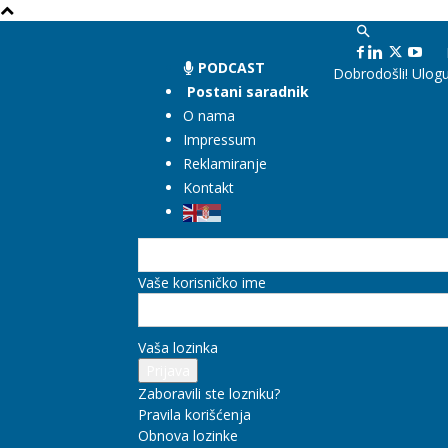
PODCAST
Dobrodošli! Ulogu
Postani saradnik
O nama
Impressum
Reklamiranje
Kontakt
Vaše korisničko ime
Vaša lozinka
Zaboravili ste lozniku?
Pravila korišćenja
Obnova lozinke