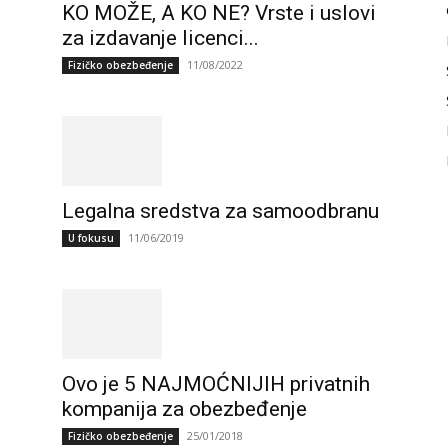
KO MOŽE, A KO NE? Vrste i uslovi
za izdavanje licenci...
11/08/2022
Fizičko obezbeđenje
Legalna sredstva za samoodbranu
11/06/2019
U fokusu
Ovo je 5 NAJMOĆNIJIH privatnih
kompanija za obezbeđenje
25/01/2018
Fizičko obezbeđenje