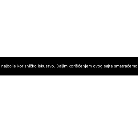
i najbolje korisničko iskustvo. Daljim korišćenjem ovog sajta smatraćemo
ent to your email address. If you did not receive this email, please
register with the correct email address.