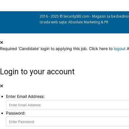
2016 - 2025 © SecuritySEE.com - Magazin za bezbedno
Izrada web sajta
: Absolute Marketing & PR
Required 'Candidate' login to applying this job.
Click here to
logout
A
Login to your account
Enter Email Address:
Password: