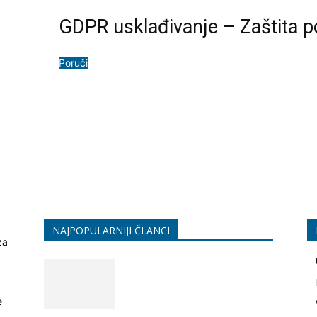
GDPR usklađivanje – Zaštita po
Poruči
NAJPOPULARNIJI ČLANCI
za
e