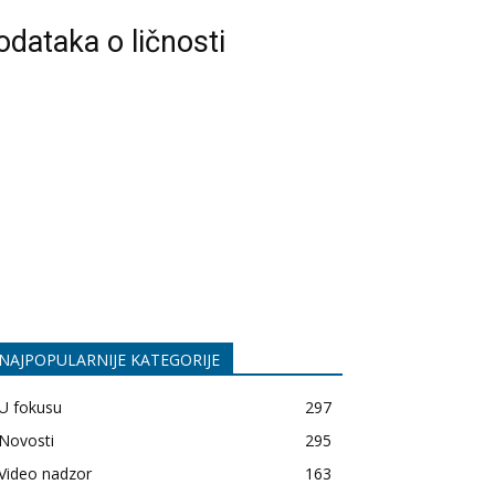
dataka o ličnosti
NAJPOPULARNIJE KATEGORIJE
U fokusu
297
Novosti
295
Video nadzor
163