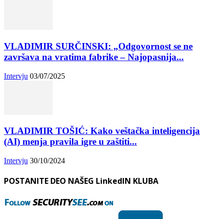
VLADIMIR SURČINSKI: „Odgovornost se ne
završava na vratima fabrike – Najopasnija...
Intervju
03/07/2025
VLADIMIR TOŠIĆ: Kako veštačka inteligencija
(AI) menja pravila igre u zaštiti...
Intervju
30/10/2024
POSTANITE DEO NAŠEG LinkedIN KLUBA