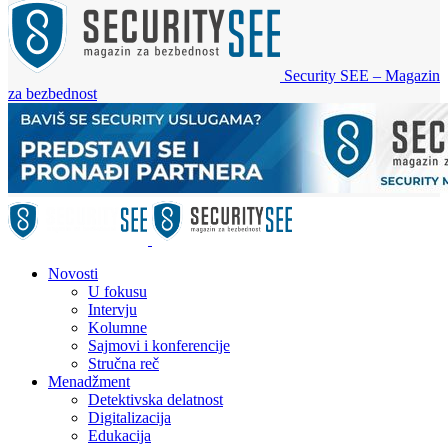
Security SEE – Magazin
za bezbednost
Novosti
U fokusu
Intervju
Kolumne
Sajmovi i konferencije
Stručna reč
Menadžment
Detektivska delatnost
Digitalizacija
Edukacija