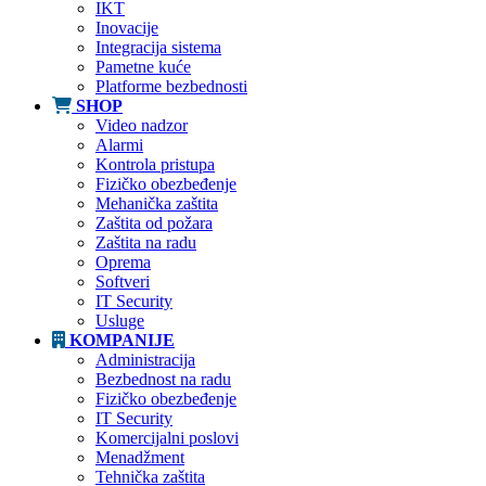
IKT
Inovacije
Integracija sistema
Pametne kuće
Platforme bezbednosti
SHOP
Video nadzor
Alarmi
Kontrola pristupa
Fizičko obezbeđenje
Mehanička zaštita
Zaštita od požara
Zaštita na radu
Oprema
Softveri
IT Security
Usluge
KOMPANIJE
Administracija
Bezbednost na radu
Fizičko obezbeđenje
IT Security
Komercijalni poslovi
Menadžment
Tehnička zaštita