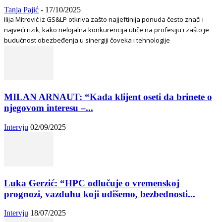
Tanja Pajić
-
17/10/2025
Ilija Mitrović iz GS&LP otkriva zašto najjeftinija ponuda često znači i
najveći rizik, kako nelojalna konkurencija utiče na profesiju i zašto je
budućnost obezbeđenja u sinergiji čoveka i tehnologije
MILAN ARNAUT: “Kada klijent oseti da brinete o
njegovom interesu –...
Intervju
02/09/2025
Luka Gerzić: “HPC odlučuje o vremenskoj
prognozi, vazduhu koji udišemo, bezbednosti...
Intervju
18/07/2025