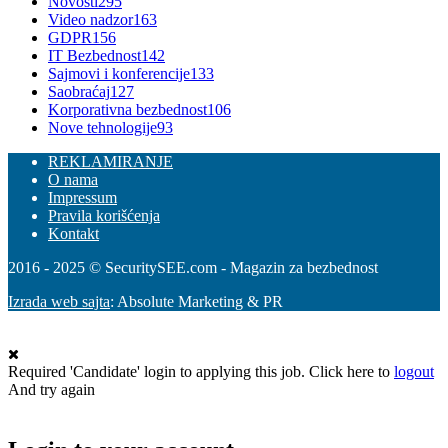
Novosti
295
Video nadzor
163
GDPR
156
IT Bezbednost
142
Sajmovi i konferencije
133
Saobraćaj
127
Korporativna bezbednost
106
Nove tehnologije
93
REKLAMIRANJE
O nama
Impressum
Pravila korišćenja
Kontakt
2016 - 2025 © SecuritySEE.com - Magazin za bezbednost
Izrada web sajta
: Absolute Marketing & PR
Required 'Candidate' login to applying this job.
Click here to
logout
And try again