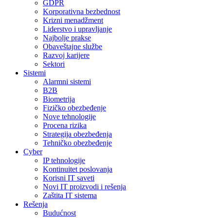
GDPR
Korporativna bezbednost
Krizni menadžment
Liderstvo i upravljanje
Najbolje prakse
Obaveštajne službe
Razvoj karijere
Sektori
Sistemi
Alarmni sistemi
B2B
Biometrija
Fizičko obezbeđenje
Nove tehnologije
Procena rizika
Strategija obezbeđenja
Tehničko obezbeđenje
Cyber
IP tehnologije
Kontinuitet poslovanja
Korisni IT saveti
Novi IT proizvodi i rešenja
Zaštita IT sistema
Rešenja
Budućnost