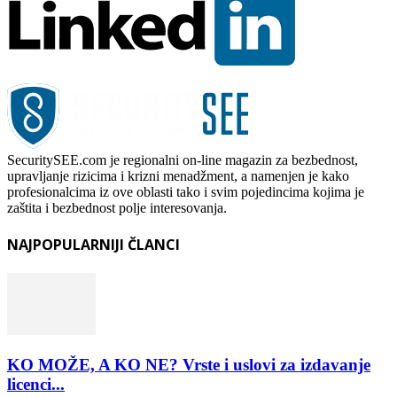
SecuritySEE.com je regionalni on-line magazin za bezbednost,
upravljanje rizicima i krizni menadžment, a namenjen je kako
profesionalcima iz ove oblasti tako i svim pojedincima kojima je
zaštita i bezbednost polje interesovanja.
NAJPOPULARNIJI ČLANCI
KO MOŽE, A KO NE? Vrste i uslovi za izdavanje
licenci...