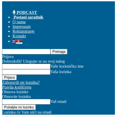
PODCAST
Postani saradnik
O nama
Impressum
Reklamiranje
Kontakt
Prijava
Dobrodošli! Ulogujte se na svoj nalog
Vaše korisničko ime
Vaša lozinka
Zaboravili ste lozniku?
Pravila korišćenja
Obnova lozinke
Obnovite lozinku
Vaš email
Lozinka će Vam stići na email