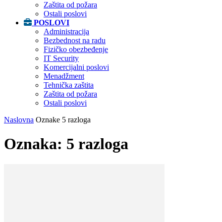
Zaštita od požara
Ostali poslovi
POSLOVI
Administracija
Bezbednost na radu
Fizičko obezbeđenje
IT Security
Komercijalni poslovi
Menadžment
Tehnička zaštita
Zaštita od požara
Ostali poslovi
Naslovna
Oznake
5 razloga
Oznaka: 5 razloga