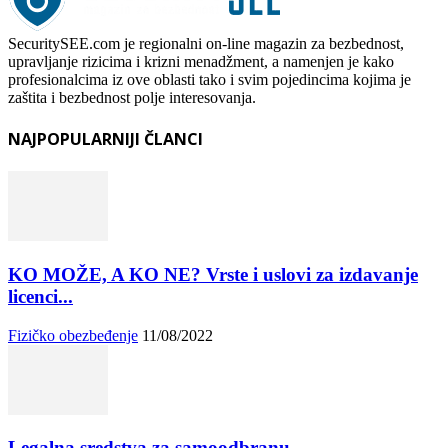
SecuritySEE.com je regionalni on-line magazin za bezbednost,
upravljanje rizicima i krizni menadžment, a namenjen je kako
profesionalcima iz ove oblasti tako i svim pojedincima kojima je
zaštita i bezbednost polje interesovanja.
NAJPOPULARNIJI ČLANCI
KO MOŽE, A KO NE? Vrste i uslovi za izdavanje
licenci...
Fizičko obezbeđenje
11/08/2022
Legalna sredstva za samoodbranu