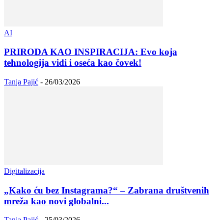
AI
PRIRODA KAO INSPIRACIJA: Evo koja
tehnologija vidi i oseća kao čovek!
Tanja Pajić
-
26/03/2026
Digitalizacija
„Kako ću bez Instagrama?“ – Zabrana društvenih
mreža kao novi globalni...
Tanja Pajić
-
25/03/2026