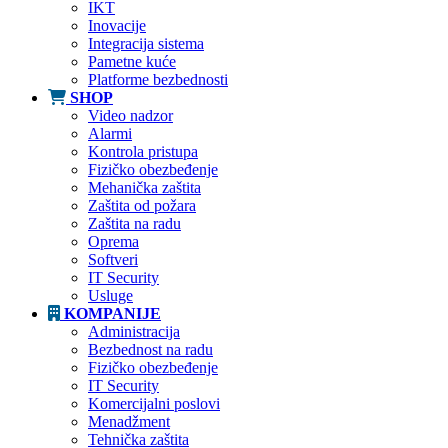
IKT
Inovacije
Integracija sistema
Pametne kuće
Platforme bezbednosti
SHOP
Video nadzor
Alarmi
Kontrola pristupa
Fizičko obezbeđenje
Mehanička zaštita
Zaštita od požara
Zaštita na radu
Oprema
Softveri
IT Security
Usluge
KOMPANIJE
Administracija
Bezbednost na radu
Fizičko obezbeđenje
IT Security
Komercijalni poslovi
Menadžment
Tehnička zaštita