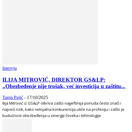
Intervju
ILIJA MITROVIĆ, DIREKTOR GS&LP:
„Obezbeđenje nije trošak, već investicija u zaštitu...
Tanja Pajić
-
17/10/2025
Ilija Mitrović iz GS&LP otkriva zašto najjeftinija ponuda često znači i
najveći rizik, kako nelojalna konkurencija utiče na profesiju i zašto je
budućnost obezbeđenja u sinergiji čoveka i tehnologije