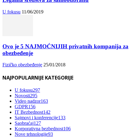
U fokusu
11/06/2019
Ovo je 5 NAJMOĆNIJIH privatnih kompanija za
obezbeđenje
Fizičko obezbeđenje
25/01/2018
NAJPOPULARNIJE KATEGORIJE
U fokusu
297
Novosti
295
Video nadzor
163
GDPR
156
IT Bezbednost
142
Sajmovi i konferencije
133
Saobraćaj
127
Korporativna bezbednost
106
Nove tehnologije
93