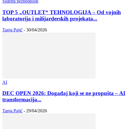
Sistemi bezbednosti
TOP 5 „OUTLET“ TEHNOLOGIJA – Od vojnih
laboratorija i milijarderskih projekata...
Tanja Pajić
-
30/04/2026
AI
DEC OPEN 2026: Događaj koji se ne propušta – AI
transformacija...
Tanja Pajić
-
29/04/2026