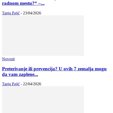
radnom mestu?“ –...
Tanja Pajić
-
23/04/2026
Novosti
Preterivanje ili prevencija? U ovih 7 zemalja mogu
da vam zaplene...
Tanja Pajić
-
22/04/2026