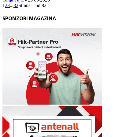
1
2
3
...
82
Strana 1 od 82
SPONZORI MAGAZINA