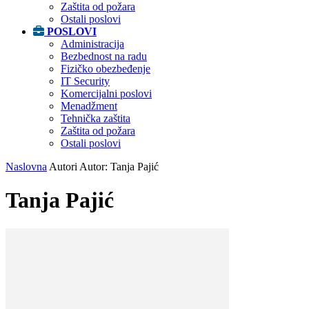
Zaštita od požara
Ostali poslovi
POSLOVI
Administracija
Bezbednost na radu
Fizičko obezbeđenje
IT Security
Komercijalni poslovi
Menadžment
Tehnička zaštita
Zaštita od požara
Ostali poslovi
Naslovna
Autori
Autor: Tanja Pajić
Tanja Pajić