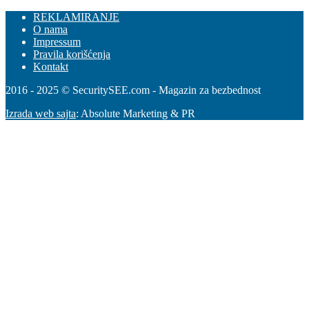
REKLAMIRANJE
O nama
Impressum
Pravila korišćenja
Kontakt
2016 - 2025 © SecuritySEE.com - Magazin za bezbednost
Izrada web sajta
: Absolute Marketing & PR