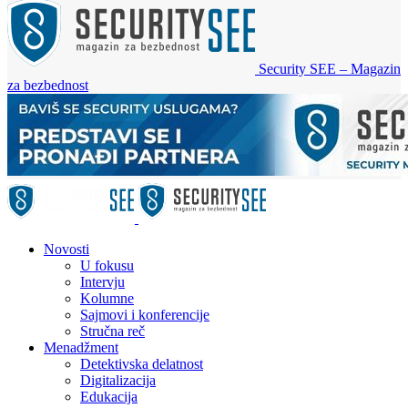
Security SEE – Magazin
za bezbednost
Novosti
U fokusu
Intervju
Kolumne
Sajmovi i konferencije
Stručna reč
Menadžment
Detektivska delatnost
Digitalizacija
Edukacija