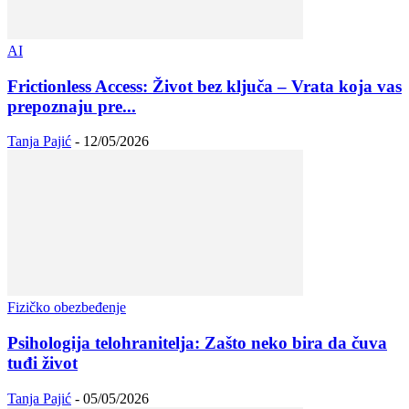
AI
Frictionless Access: Život bez ključa – Vrata koja vas
prepoznaju pre...
Tanja Pajić
-
12/05/2026
Fizičko obezbeđenje
Psihologija telohranitelja: Zašto neko bira da čuva
tuđi život
Tanja Pajić
-
05/05/2026