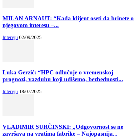
MILAN ARNAUT: “Kada klijent oseti da brinete o
njegovom interesu –...
Intervju
02/09/2025
Luka Gerzić: “HPC odlučuje o vremenskoj
prognozi, vazduhu koji udišemo, bezbednosti...
Intervju
18/07/2025
VLADIMIR SURČINSKI: „Odgovornost se ne
završava na vratima fabrike – Najopasnija...