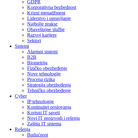
GDPR
Korporativna bezbednost
Krizni menadžment
Liderstvo i upravljanje
Najbolje prakse
Obaveštajne službe
Razvoj karijere
Sektori
Sistemi
Alarmni sistemi
B2B
Biometrija
Fizičko obezbeđenje
Nove tehnologije
Procena rizika
Strategija obezbeđenja
Tehničko obezbeđenje
Cyber
IP tehnologije
Kontinuitet poslovanja
Korisni IT saveti
Novi IT proizvodi i rešenja
Zaštita IT sistema
Rešenja
Budućnost