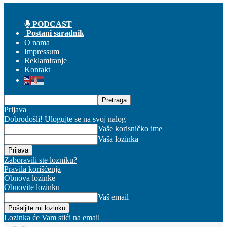
PODCAST
Postani saradnik
O nama
Impressum
Reklamiranje
Kontakt
Prijava
Dobrodošli! Ulogujte se na svoj nalog
Vaše korisničko ime
Vaša lozinka
Zaboravili ste lozniku?
Pravila korišćenja
Obnova lozinke
Obnovite lozinku
Vaš email
Lozinka će Vam stići na email