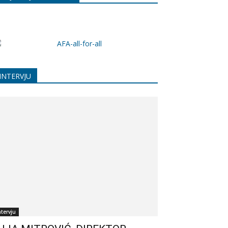
INTERVJU
ntervju