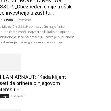
LIJA MITROVIĆ, DIREKTOR
S&LP: „Obezbeđenje nije trošak,
eć investicija u zaštitu...
nja Pajić
-
17/10/2025
ija Mitrović iz GS&LP otkriva zašto najjeftinija
nuda često znači i najveći rizik, kako nelojalna
nkurencija utiče na profesiju i zašto je budućnost
ezbeđenja u sinergiji čoveka i tehnologije
ILAN ARNAUT: “Kada klijent
seti da brinete o njegovom
nteresu –...
02/09/2025
ntervju