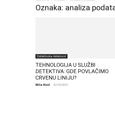
Oznaka: analiza podat
Detektivska delatnost
TEHNOLOGIJA U SLUŽBI
DETEKTIVA: GDE POVLAČIMO
CRVENU LINIJU?
Mila Kisić
-
02/10/2023