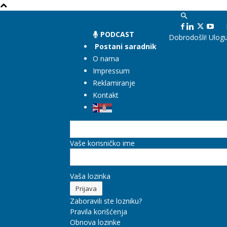
PODCAST
Dobrodošli! Ulogu
Postani saradnik
O nama
Impressum
Reklamiranje
Kontakt
Vaše korisničko ime
Vaša lozinka
Zaboravili ste lozniku?
Pravila korišćenja
Obnova lozinke