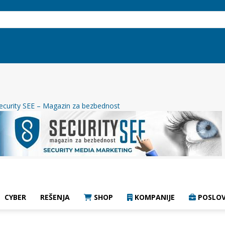
ecurity SEE – Magazin za bezbednost
CYBER
REŠENJA
SHOP
KOMPANIJE
POSLOV