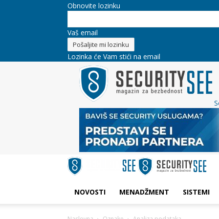
Obnovite lozinku
Vaš email
Lozinka će Vam stići na email
S
NOVOSTI
MENADŽMENT
SISTEMI
Naslovna
Oznake
Analiza podataka