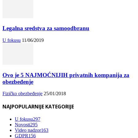
Legalna sredstva za samoodbranu
U fokusu
11/06/2019
Ovo je 5 NAJMOĆNIJIH privatnih kompanija za
obezbeđenje
Fizičko obezbeđenje
25/01/2018
NAJPOPULARNIJE KATEGORIJE
U fokusu
297
Novosti
295
Video nadzor
163
GDPR
156