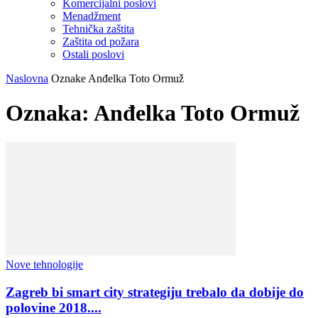
Komercijalni poslovi
Menadžment
Tehnička zaštita
Zaštita od požara
Ostali poslovi
Naslovna
Oznake
Anđelka Toto Ormuž
Oznaka: Anđelka Toto Ormuž
Nove tehnologije
Zagreb bi smart city strategiju trebalo da dobije do
polovine 2018....