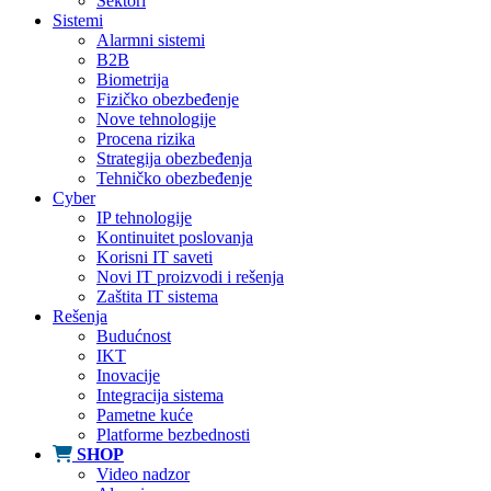
Sektori
Sistemi
Alarmni sistemi
B2B
Biometrija
Fizičko obezbeđenje
Nove tehnologije
Procena rizika
Strategija obezbeđenja
Tehničko obezbeđenje
Cyber
IP tehnologije
Kontinuitet poslovanja
Korisni IT saveti
Novi IT proizvodi i rešenja
Zaštita IT sistema
Rešenja
Budućnost
IKT
Inovacije
Integracija sistema
Pametne kuće
Platforme bezbednosti
SHOP
Video nadzor