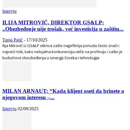
Intervju
ILIJA MITROVIĆ, DIREKTOR GS&LP:
„Obezbeđenje nije trošak, već investicija u zaštitu...
Tanja Pajić
-
17/10/2025
Ilija Mitrović iz GS&LP otkriva zašto najjeftinija ponuda često znači i
najveći rizik, kako nelojalna konkurencija utiče na profesiju i zašto je
budućnost obezbeđenja u sinergiji čoveka i tehnologije
MILAN ARNAUT: “Kada klijent oseti da brinete o
njegovom interesu –...
Intervju
02/09/2025