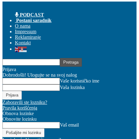
PODCAST
Postani saradnik
O nama
Impressum
Reklamiranje
Kontakt
Prijava
Dobrodošli! Ulogujte se na svoj nalog
Vaše korisničko ime
Vaša lozinka
Zaboravili ste lozniku?
Pravila korišćenja
Obnova lozinke
Obnovite lozinku
Vaš email