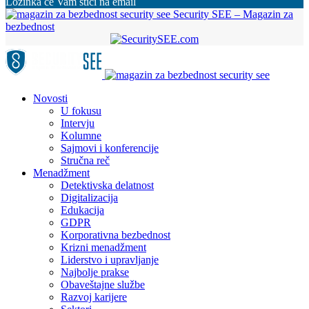
Lozinka će Vam stići na email
Security SEE – Magazin za
bezbednost
Novosti
U fokusu
Intervju
Kolumne
Sajmovi i konferencije
Stručna reč
Menadžment
Detektivska delatnost
Digitalizacija
Edukacija
GDPR
Korporativna bezbednost
Krizni menadžment
Liderstvo i upravljanje
Najbolje prakse
Obaveštajne službe
Razvoj karijere