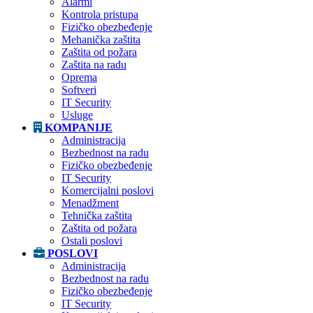
Alarmi
Kontrola pristupa
Fizičko obezbeđenje
Mehanička zaštita
Zaštita od požara
Zaštita na radu
Oprema
Softveri
IT Security
Usluge
KOMPANIJE
Administracija
Bezbednost na radu
Fizičko obezbeđenje
IT Security
Komercijalni poslovi
Menadžment
Tehnička zaštita
Zaštita od požara
Ostali poslovi
POSLOVI
Administracija
Bezbednost na radu
Fizičko obezbeđenje
IT Security