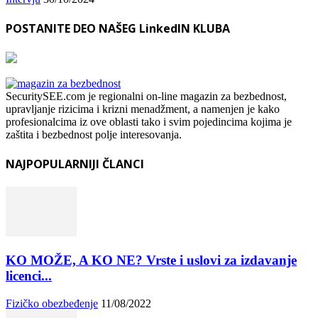
POSTANITE DEO NAŠEG LinkedIN KLUBA
SecuritySEE.com je regionalni on-line magazin za bezbednost,
upravljanje rizicima i krizni menadžment, a namenjen je kako
profesionalcima iz ove oblasti tako i svim pojedincima kojima je
zaštita i bezbednost polje interesovanja.
NAJPOPULARNIJI ČLANCI
KO MOŽE, A KO NE? Vrste i uslovi za izdavanje
licenci...
Fizičko obezbeđenje
11/08/2022