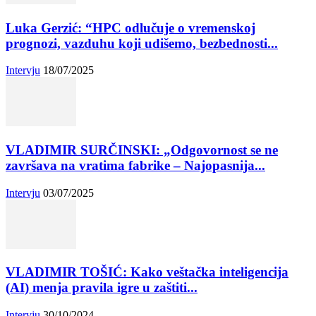
Luka Gerzić: “HPC odlučuje o vremenskoj
prognozi, vazduhu koji udišemo, bezbednosti...
Intervju
18/07/2025
VLADIMIR SURČINSKI: „Odgovornost se ne
završava na vratima fabrike – Najopasnija...
Intervju
03/07/2025
VLADIMIR TOŠIĆ: Kako veštačka inteligencija
(AI) menja pravila igre u zaštiti...
Intervju
30/10/2024