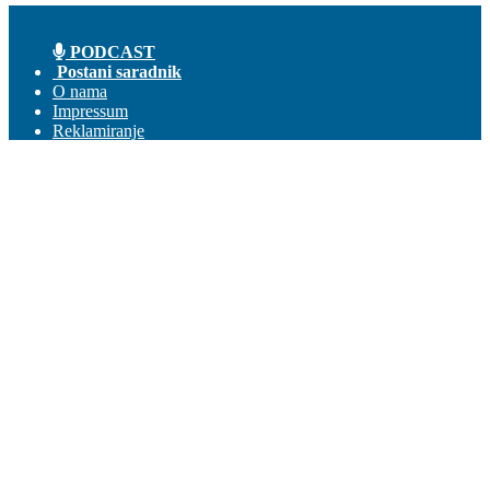
PODCAST
Postani saradnik
O nama
Impressum
Reklamiranje
Kontakt
Prijava
Dobrodošli! Ulogujte se na svoj nalog
Vaše korisničko ime
Vaša lozinka
Zaboravili ste lozniku?
Pravila korišćenja
Obnova lozinke
Obnovite lozinku
Vaš email
Lozinka će Vam stići na email