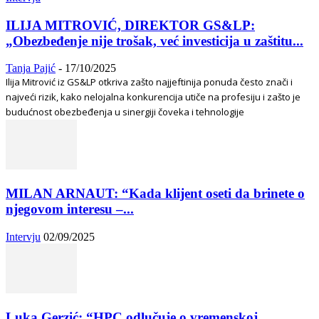
ILIJA MITROVIĆ, DIREKTOR GS&LP:
„Obezbeđenje nije trošak, već investicija u zaštitu...
Tanja Pajić
-
17/10/2025
Ilija Mitrović iz GS&LP otkriva zašto najjeftinija ponuda često znači i
najveći rizik, kako nelojalna konkurencija utiče na profesiju i zašto je
budućnost obezbeđenja u sinergiji čoveka i tehnologije
MILAN ARNAUT: “Kada klijent oseti da brinete o
njegovom interesu –...
Intervju
02/09/2025
Luka Gerzić: “HPC odlučuje o vremenskoj