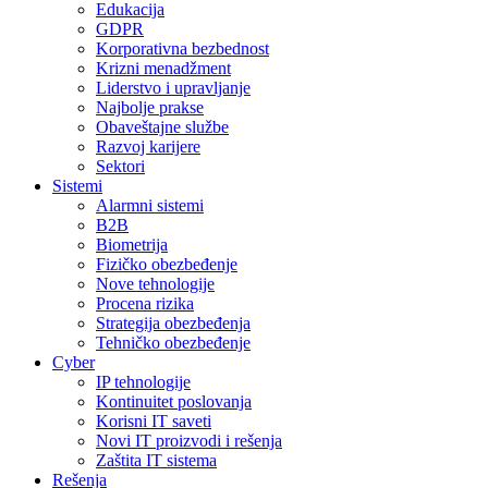
Edukacija
GDPR
Korporativna bezbednost
Krizni menadžment
Liderstvo i upravljanje
Najbolje prakse
Obaveštajne službe
Razvoj karijere
Sektori
Sistemi
Alarmni sistemi
B2B
Biometrija
Fizičko obezbeđenje
Nove tehnologije
Procena rizika
Strategija obezbeđenja
Tehničko obezbeđenje
Cyber
IP tehnologije
Kontinuitet poslovanja
Korisni IT saveti
Novi IT proizvodi i rešenja
Zaštita IT sistema
Rešenja