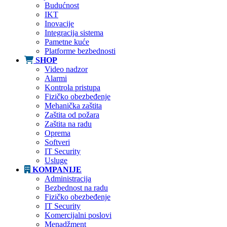
Budućnost
IKT
Inovacije
Integracija sistema
Pametne kuće
Platforme bezbednosti
SHOP
Video nadzor
Alarmi
Kontrola pristupa
Fizičko obezbeđenje
Mehanička zaštita
Zaštita od požara
Zaštita na radu
Oprema
Softveri
IT Security
Usluge
KOMPANIJE
Administracija
Bezbednost na radu
Fizičko obezbeđenje
IT Security
Komercijalni poslovi
Menadžment