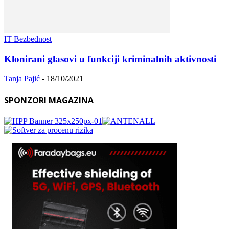
IT Bezbednost
Klonirani glasovi u funkciji kriminalnih aktivnosti
Tanja Pajić
-
18/10/2021
SPONZORI MAGAZINA