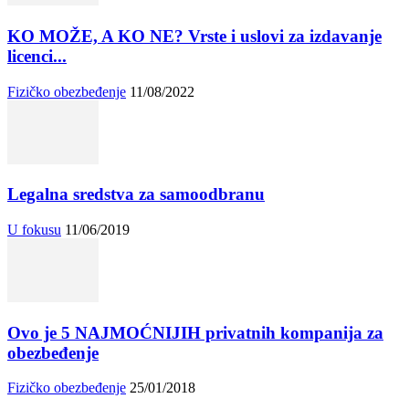
KO MOŽE, A KO NE? Vrste i uslovi za izdavanje
licenci...
Fizičko obezbeđenje
11/08/2022
Legalna sredstva za samoodbranu
U fokusu
11/06/2019
Ovo je 5 NAJMOĆNIJIH privatnih kompanija za
obezbeđenje
Fizičko obezbeđenje
25/01/2018