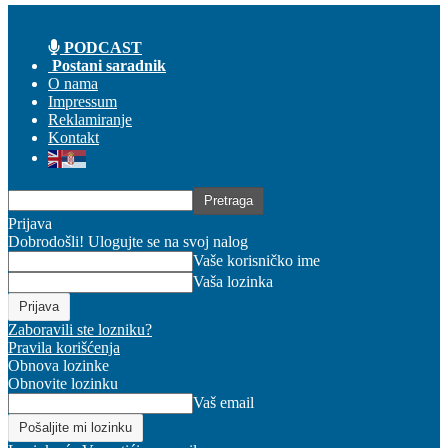
PODCAST
Postani saradnik
O nama
Impressum
Reklamiranje
Kontakt
Prijava
Dobrodošli! Ulogujte se na svoj nalog
Vaše korisničko ime
Vaša lozinka
Zaboravili ste lozniku?
Pravila korišćenja
Obnova lozinke
Obnovite lozinku
Vaš email