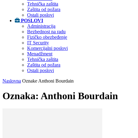
Tehnička zaštita
Zaštita od požara
Ostali poslovi
POSLOVI
Administracija
Bezbednost na radu
Fizičko obezbeđenje
IT Security
Komercijalni poslovi
Menadžment
Tehnička zaštita
Zaštita od požara
Ostali poslovi
Naslovna
Oznake
Anthoni Bourdain
Oznaka: Anthoni Bourdain