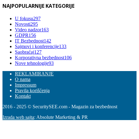
NAJPOPULARNIJE KATEGORIJE
U fokusu
297
Novosti
295
Video nadzor
163
GDPR
156
IT Bezbednost
142
Sajmovi i konferencije
133
Saobraćaj
127
Korporativna bezbednost
106
Nove tehnologije
93
REKLAMIRANJE
O nama
Impressum
Pravila korišćenja
Kontakt
2016 - 2025 © SecuritySEE.com - Magazin za bezbednost
Izrada web sajta
: Absolute Marketing & PR