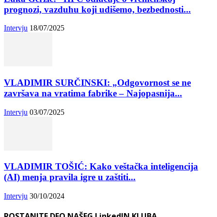
prognozi, vazduhu koji udišemo, bezbednosti...
Intervju
18/07/2025
VLADIMIR SURČINSKI: „Odgovornost se ne
završava na vratima fabrike – Najopasnija...
Intervju
03/07/2025
VLADIMIR TOŠIĆ: Kako veštačka inteligencija
(AI) menja pravila igre u zaštiti...
Intervju
30/10/2024
POSTANITE DEO NAŠEG LinkedIN KLUBA