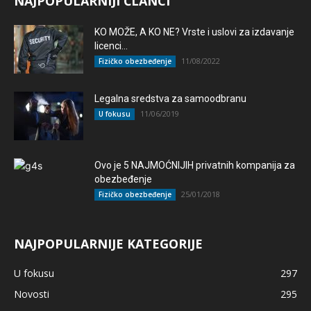
NAJPOPULARNIJI ČLANCI
KO MOŽE, A KO NE? Vrste i uslovi za izdavanje
licenci...
11/08/2022
Fizičko obezbeđenje
Legalna sredstva za samoodbranu
11/06/2019
U fokusu
Ovo je 5 NAJMOĆNIJIH privatnih kompanija za
obezbeđenje
25/01/2018
Fizičko obezbeđenje
NAJPOPULARNIJE KATEGORIJE
U fokusu
297
Novosti
295