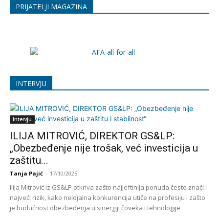
PRIJATELJI MAGAZINA
INTERVJU
Intervju
ILIJA MITROVIĆ, DIREKTOR GS&LP:
„Obezbeđenje nije trošak, već investicija u
zaštitu...
Tanja Pajić
-
17/10/2025
Ilija Mitrović iz GS&LP otkriva zašto najjeftinija ponuda često znači i
najveći rizik, kako nelojalna konkurencija utiče na profesiju i zašto
je budućnost obezbeđenja u sinergiji čoveka i tehnologije