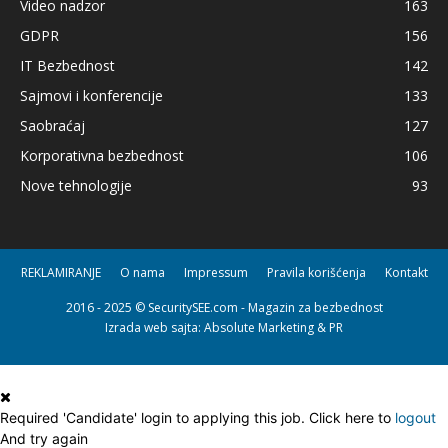
Video nadzor
163
GDPR
156
IT Bezbednost
142
Sajmovi i konferencije
133
Saobraćaj
127
Korporativna bezbednost
106
Nove tehnologije
93
REKLAMIRANJE
O nama
Impressum
Pravila korišćenja
Kontakt
2016 - 2025 © SecuritySEE.com - Magazin za bezbednost
Izrada web sajta
: Absolute Marketing & PR
Required 'Candidate' login to applying this job.
Click here to
logout
And try again