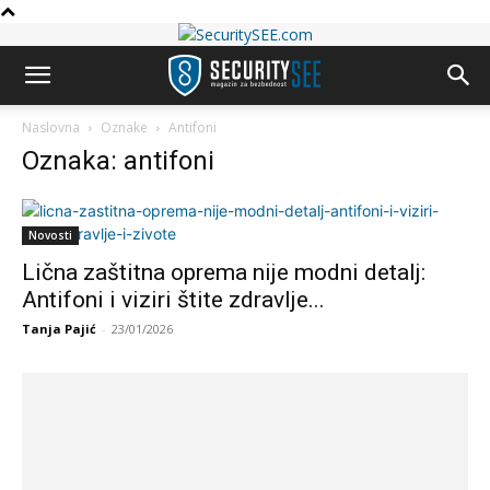
Naslovna
Oznake
Antifoni
Oznaka: antifoni
Novosti
Lična zaštitna oprema nije modni detalj:
Antifoni i viziri štite zdravlje...
Tanja Pajić
-
23/01/2026