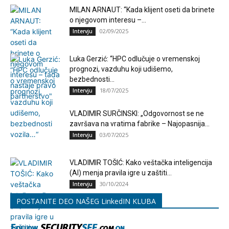
MILAN ARNAUT: “Kada klijent oseti da brinete
o njegovom interesu –...
02/09/2025
Intervju
Luka Gerzić: “HPC odlučuje o vremenskoj
prognozi, vazduhu koji udišemo,
bezbednosti...
18/07/2025
Intervju
VLADIMIR SURČINSKI: „Odgovornost se ne
završava na vratima fabrike – Najopasnija...
03/07/2025
Intervju
VLADIMIR TOŠIĆ: Kako veštačka inteligencija
(AI) menja pravila igre u zaštiti...
30/10/2024
Intervju
POSTANITE DEO NAŠEG LinkedIN KLUBA