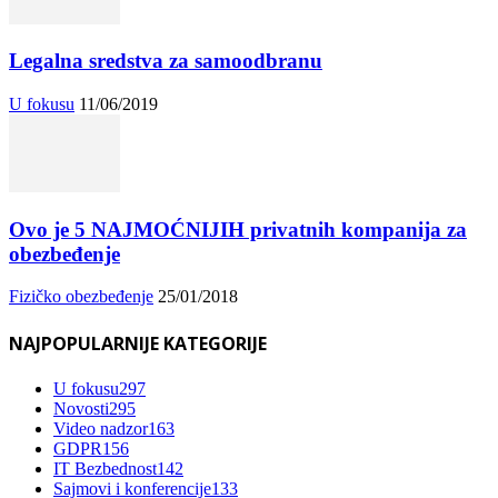
Legalna sredstva za samoodbranu
U fokusu
11/06/2019
Ovo je 5 NAJMOĆNIJIH privatnih kompanija za
obezbeđenje
Fizičko obezbeđenje
25/01/2018
NAJPOPULARNIJE KATEGORIJE
U fokusu
297
Novosti
295
Video nadzor
163
GDPR
156
IT Bezbednost
142
Sajmovi i konferencije
133