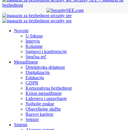
bezbednost
Novosti
U fokusu
Intervju
Kolumne
Sajmovi i konferencije
Stručna reč
Menadžment
Detektivska delatnost
Digitalizacija
Edukacija
GDPR
Korporativna bezbednost
Krizni menadžment
Liderstvo i upravljanje
Najbolje prakse
Obaveštajne službe
Razvoj karijere
Sektori
Sistemi
Alarmni sistemi