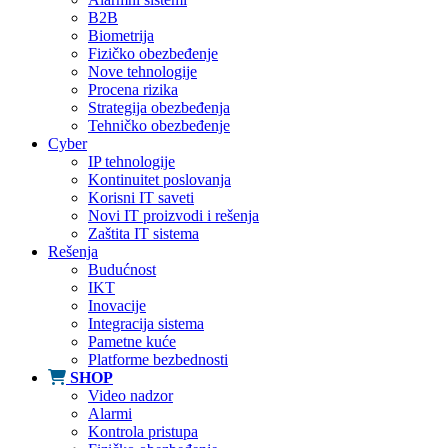
B2B
Biometrija
Fizičko obezbeđenje
Nove tehnologije
Procena rizika
Strategija obezbeđenja
Tehničko obezbeđenje
Cyber
IP tehnologije
Kontinuitet poslovanja
Korisni IT saveti
Novi IT proizvodi i rešenja
Zaštita IT sistema
Rešenja
Budućnost
IKT
Inovacije
Integracija sistema
Pametne kuće
Platforme bezbednosti
SHOP
Video nadzor
Alarmi
Kontrola pristupa