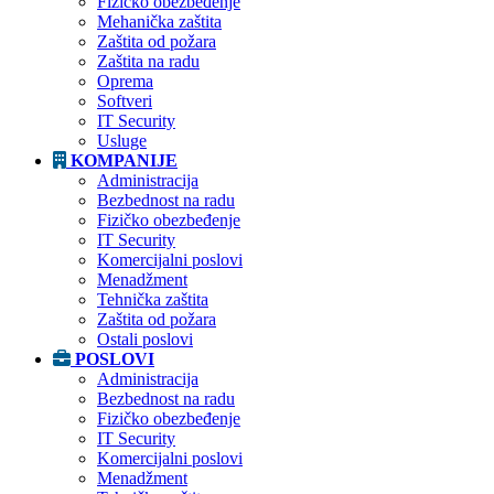
Fizičko obezbeđenje
Mehanička zaštita
Zaštita od požara
Zaštita na radu
Oprema
Softveri
IT Security
Usluge
KOMPANIJE
Administracija
Bezbednost na radu
Fizičko obezbeđenje
IT Security
Komercijalni poslovi
Menadžment
Tehnička zaštita
Zaštita od požara
Ostali poslovi
POSLOVI
Administracija
Bezbednost na radu
Fizičko obezbeđenje
IT Security
Komercijalni poslovi
Menadžment