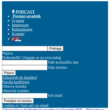
PODCAST
Postani saradnik
O nama
Impressum
Reklamiranje
Kontakt
Prijava
Dobrodošli! Ulogujte se na svoj nalog
Vaše korisničko ime
Vaša lozinka
Zaboravili ste lozniku?
Pravila korišćenja
Obnova lozinke
Obnovite lozinku
Vaš email
Lozinka će Vam stići na email
Security SEE – Magazin za