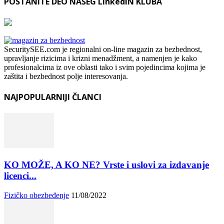
POSTANITE DEO NAŠEG LinkedIN KLUBA
SecuritySEE.com je regionalni on-line magazin za bezbednost,
upravljanje rizicima i krizni menadžment, a namenjen je kako
profesionalcima iz ove oblasti tako i svim pojedincima kojima je
zaštita i bezbednost polje interesovanja.
NAJPOPULARNIJI ČLANCI
KO MOŽE, A KO NE? Vrste i uslovi za izdavanje
licenci...
Fizičko obezbeđenje
11/08/2022