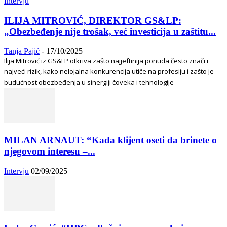
Intervju
ILIJA MITROVIĆ, DIREKTOR GS&LP:
„Obezbeđenje nije trošak, već investicija u zaštitu...
Tanja Pajić
-
17/10/2025
Ilija Mitrović iz GS&LP otkriva zašto najjeftinija ponuda često znači i
najveći rizik, kako nelojalna konkurencija utiče na profesiju i zašto je
budućnost obezbeđenja u sinergiji čoveka i tehnologije
MILAN ARNAUT: “Kada klijent oseti da brinete o
njegovom interesu –...
Intervju
02/09/2025