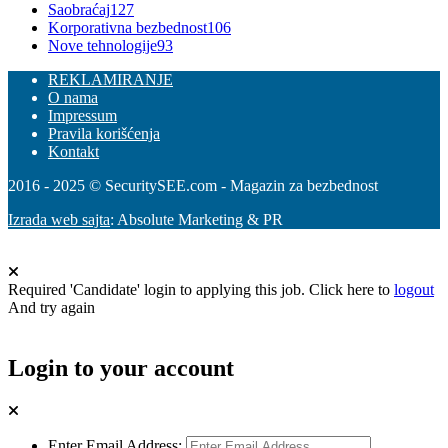
Saobraćaj
127
Korporativna bezbednost
106
Nove tehnologije
93
REKLAMIRANJE
O nama
Impressum
Pravila korišćenja
Kontakt
2016 - 2025 © SecuritySEE.com - Magazin za bezbednost
Izrada web sajta
: Absolute Marketing & PR
Required 'Candidate' login to applying this job.
Click here to
logout
And try again
Login to your account
Enter Email Address: