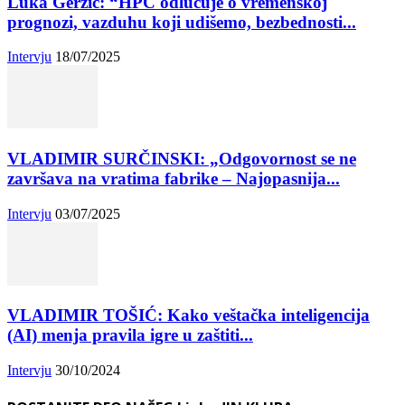
Luka Gerzić: “HPC odlučuje o vremenskoj
prognozi, vazduhu koji udišemo, bezbednosti...
Intervju
18/07/2025
VLADIMIR SURČINSKI: „Odgovornost se ne
završava na vratima fabrike – Najopasnija...
Intervju
03/07/2025
VLADIMIR TOŠIĆ: Kako veštačka inteligencija
(AI) menja pravila igre u zaštiti...
Intervju
30/10/2024