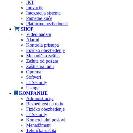
IKT
Inovacije
Integracija sistema
Pametne kuće
Platforme bezbednosti
SHOP
Video nadzor
Alarmi
Kontrola pristupa
Fizičko obezbeđenje
Mehanička zaštita
Zaštita od požara
Zaštita na radu
Oprema
Softveri
IT Security
Usluge
KOMPANIJE
Administracija
Bezbednost na radu
Fizičko obezbeđenje
IT Security
Komercijalni poslovi
Menadžment
Tehnička zaštita