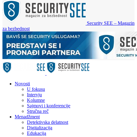
Security SEE – Magazin
za bezbednost
Novosti
U fokusu
Intervju
Kolumne
Sajmovi i konferencije
Stručna reč
Menadžment
Detektivska delatnost
Digitalizacija
Edukacija