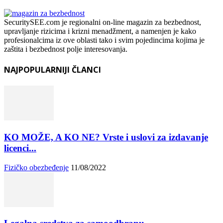
SecuritySEE.com je regionalni on-line magazin za bezbednost,
upravljanje rizicima i krizni menadžment, a namenjen je kako
profesionalcima iz ove oblasti tako i svim pojedincima kojima je
zaštita i bezbednost polje interesovanja.
NAJPOPULARNIJI ČLANCI
KO MOŽE, A KO NE? Vrste i uslovi za izdavanje
licenci...
Fizičko obezbeđenje
11/08/2022