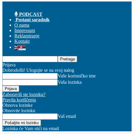
PODCAST
Postani saradnik
O nama
Impressum
Reklamiranje
Kontakt
Prijava
Dobrodošli! Ulogujte se na svoj nalog
Vaše korisničko ime
Vaša lozinka
Zaboravili ste lozniku?
Pravila korišćenja
Obnova lozinke
Obnovite lozinku
Vaš email
Lozinka će Vam stići na email