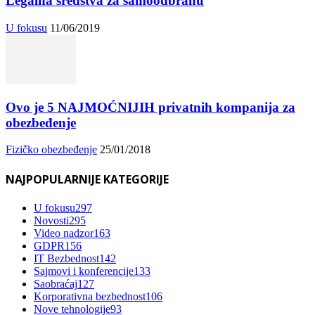
Legalna sredstva za samoodbranu
U fokusu
11/06/2019
Ovo je 5 NAJMOĆNIJIH privatnih kompanija za
obezbeđenje
Fizičko obezbeđenje
25/01/2018
NAJPOPULARNIJE KATEGORIJE
U fokusu
297
Novosti
295
Video nadzor
163
GDPR
156
IT Bezbednost
142
Sajmovi i konferencije
133
Saobraćaj
127
Korporativna bezbednost
106
Nove tehnologije
93