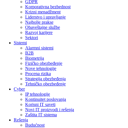
GDPR
Korporativna bezbednost
Krizni menadžment
Liderstvo i upravljanje
Najbolje prakse
Obaveštajne službe
Razvoj karijere
Sektori
Sistemi
Alarmni sistemi
B2B
Biometrija
Fizičko obezbeđenje
Nove tehnologije
Procena rizika
Strategija obezbeđenja
Tehničko obezbeđenje
Cyber
IP tehnologije
Kontinuitet poslovanja
Korisni IT saveti
Novi IT proizvodi i rešenja
Zaštita IT sistema
Rešenja
Budućnost