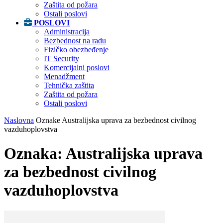
Zaštita od požara
Ostali poslovi
POSLOVI
Administracija
Bezbednost na radu
Fizičko obezbeđenje
IT Security
Komercijalni poslovi
Menadžment
Tehnička zaštita
Zaštita od požara
Ostali poslovi
Naslovna
Oznake
Australijska uprava za bezbednost civilnog
vazduhoplovstva
Oznaka: Australijska uprava
za bezbednost civilnog
vazduhoplovstva