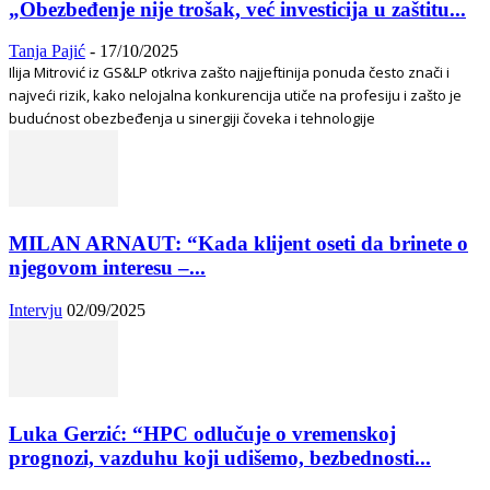
„Obezbeđenje nije trošak, već investicija u zaštitu...
Tanja Pajić
-
17/10/2025
Ilija Mitrović iz GS&LP otkriva zašto najjeftinija ponuda često znači i
najveći rizik, kako nelojalna konkurencija utiče na profesiju i zašto je
budućnost obezbeđenja u sinergiji čoveka i tehnologije
MILAN ARNAUT: “Kada klijent oseti da brinete o
njegovom interesu –...
Intervju
02/09/2025
Luka Gerzić: “HPC odlučuje o vremenskoj
prognozi, vazduhu koji udišemo, bezbednosti...