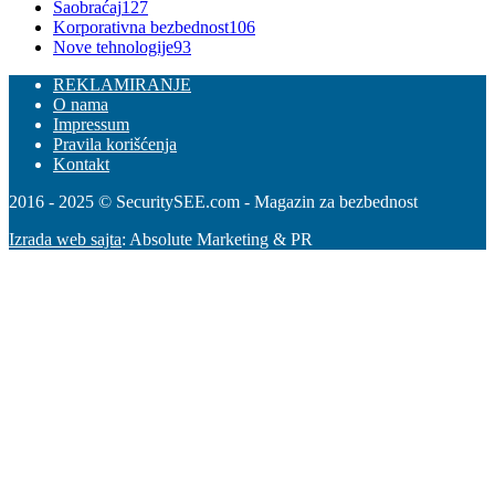
Saobraćaj
127
Korporativna bezbednost
106
Nove tehnologije
93
REKLAMIRANJE
O nama
Impressum
Pravila korišćenja
Kontakt
2016 - 2025 © SecuritySEE.com - Magazin za bezbednost
Izrada web sajta
: Absolute Marketing & PR