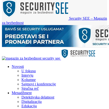
Security SEE – Magazin
za bezbednost
Novosti
U fokusu
Intervju
Kolumne
Sajmovi i konferencije
Stručna reč
Menadžment
Detektivska delatnost
Digitalizacija
Edukacija