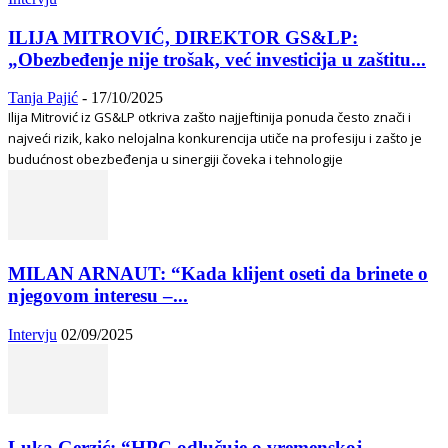
ILIJA MITROVIĆ, DIREKTOR GS&LP:
„Obezbeđenje nije trošak, već investicija u zaštitu...
Tanja Pajić
-
17/10/2025
Ilija Mitrović iz GS&LP otkriva zašto najjeftinija ponuda često znači i
najveći rizik, kako nelojalna konkurencija utiče na profesiju i zašto je
budućnost obezbeđenja u sinergiji čoveka i tehnologije
MILAN ARNAUT: “Kada klijent oseti da brinete o
njegovom interesu –...
Intervju
02/09/2025
Luka Gerzić: “HPC odlučuje o vremenskoj