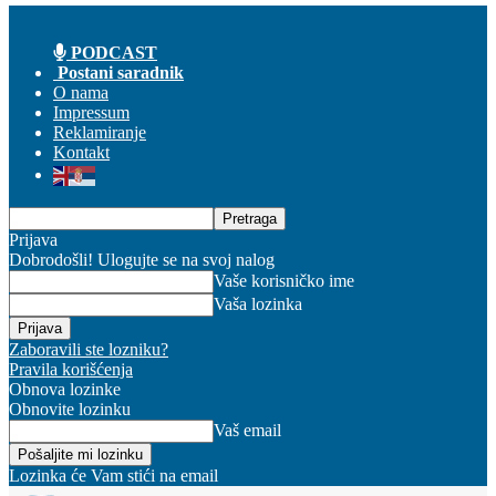
PODCAST
Postani saradnik
O nama
Impressum
Reklamiranje
Kontakt
Prijava
Dobrodošli! Ulogujte se na svoj nalog
Vaše korisničko ime
Vaša lozinka
Zaboravili ste lozniku?
Pravila korišćenja
Obnova lozinke
Obnovite lozinku
Vaš email
Lozinka će Vam stići na email