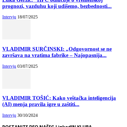
prognozi, vazduhu koji udišemo, bezbednosti...
Intervju
18/07/2025
VLADIMIR SURČINSKI: „Odgovornost se ne
završava na vratima fabrike – Najopasnija...
Intervju
03/07/2025
VLADIMIR TOŠIĆ: Kako veštačka inteligencija
(AI) menja pravila igre u zaštiti...
Intervju
30/10/2024