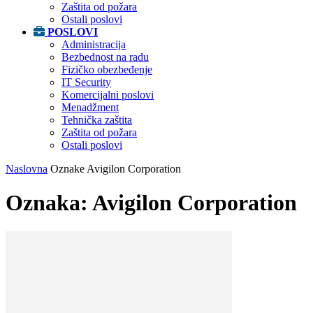
Zaštita od požara
Ostali poslovi
POSLOVI
Administracija
Bezbednost na radu
Fizičko obezbeđenje
IT Security
Komercijalni poslovi
Menadžment
Tehnička zaštita
Zaštita od požara
Ostali poslovi
Naslovna
Oznake
Avigilon Corporation
Oznaka: Avigilon Corporation