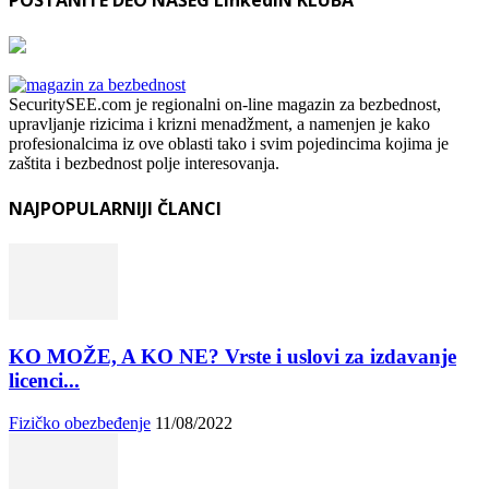
POSTANITE DEO NAŠEG LinkedIN KLUBA
SecuritySEE.com je regionalni on-line magazin za bezbednost,
upravljanje rizicima i krizni menadžment, a namenjen je kako
profesionalcima iz ove oblasti tako i svim pojedincima kojima je
zaštita i bezbednost polje interesovanja.
NAJPOPULARNIJI ČLANCI
KO MOŽE, A KO NE? Vrste i uslovi za izdavanje
licenci...
Fizičko obezbeđenje
11/08/2022