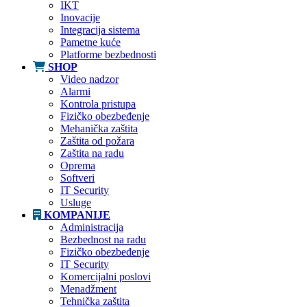
IKT
Inovacije
Integracija sistema
Pametne kuće
Platforme bezbednosti
SHOP
Video nadzor
Alarmi
Kontrola pristupa
Fizičko obezbeđenje
Mehanička zaštita
Zaštita od požara
Zaštita na radu
Oprema
Softveri
IT Security
Usluge
KOMPANIJE
Administracija
Bezbednost na radu
Fizičko obezbeđenje
IT Security
Komercijalni poslovi
Menadžment
Tehnička zaštita