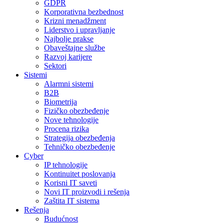
GDPR
Korporativna bezbednost
Krizni menadžment
Liderstvo i upravljanje
Najbolje prakse
Obaveštajne službe
Razvoj karijere
Sektori
Sistemi
Alarmni sistemi
B2B
Biometrija
Fizičko obezbeđenje
Nove tehnologije
Procena rizika
Strategija obezbeđenja
Tehničko obezbeđenje
Cyber
IP tehnologije
Kontinuitet poslovanja
Korisni IT saveti
Novi IT proizvodi i rešenja
Zaštita IT sistema
Rešenja
Budućnost