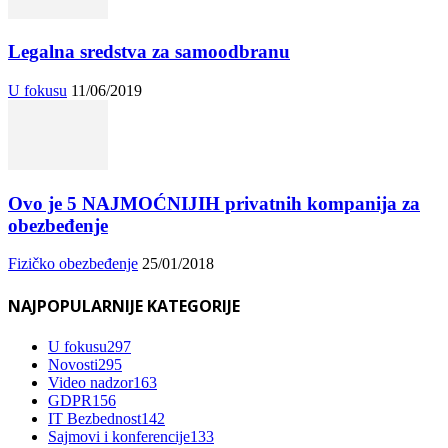
Legalna sredstva za samoodbranu
U fokusu
11/06/2019
Ovo je 5 NAJMOĆNIJIH privatnih kompanija za
obezbeđenje
Fizičko obezbeđenje
25/01/2018
NAJPOPULARNIJE KATEGORIJE
U fokusu
297
Novosti
295
Video nadzor
163
GDPR
156
IT Bezbednost
142
Sajmovi i konferencije
133