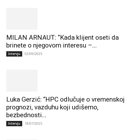
MILAN ARNAUT: “Kada klijent oseti da
brinete o njegovom interesu –...
02/09/2025
Intervju
Luka Gerzić: “HPC odlučuje o vremenskoj
prognozi, vazduhu koji udišemo,
bezbednosti...
18/07/2025
Intervju