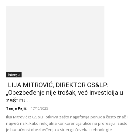
Intervju
ILIJA MITROVIĆ, DIREKTOR GS&LP:
„Obezbeđenje nije trošak, već investicija u
zaštitu...
Tanja Pajić
-
17/10/2025
Ilija Mitrović iz GS&LP otkriva zašto najjeftinija ponuda često znači i
najveći rizik, kako nelojalna konkurencija utiče na profesiju i zašto
je budućnost obezbeđenja u sinergiji čoveka i tehnologije