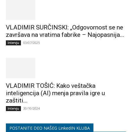
VLADIMIR SURČINSKI: „Odgovornost se ne
završava na vratima fabrike – Najopasnija...
03/07/2025
Intervju
VLADIMIR TOŠIĆ: Kako veštačka
inteligencija (AI) menja pravila igre u
zaštiti...
30/10/2024
Intervju
POSTANITE DEO NAŠEG LinkedIN KLUBA