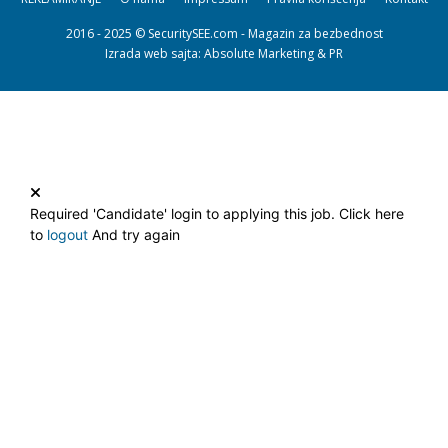
2016 - 2025 © SecuritySEE.com - Magazin za bezbednost
Izrada web sajta
: Absolute Marketing & PR
Required 'Candidate' login to applying this job.
Click here
to
logout
And try again