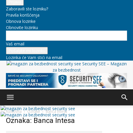
Zaboravili ste lozniku?
Pravila korišćenja
Obnova lozinke
Obnovite lozinku
Vaš email
Lozinka će Vam stići na email
Security SEE – Magazin
za bezbednost
Naslovna
Oznake
Banca Intesa
Oznaka: Banca Intesa