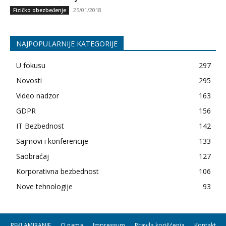
25/01/2018
Fizičko obezbeđenje
NAJPOPULARNIJE KATEGORIJE
U fokusu
297
Novosti
295
Video nadzor
163
GDPR
156
IT Bezbednost
142
Sajmovi i konferencije
133
Saobraćaj
127
Korporativna bezbednost
106
Nove tehnologije
93
REKLAMIRANJE
O nama
Impressum
Pravila korišćenja
Kontakt