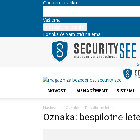
Obnovite lozinku
Vaš email
Lozinka će Vam stići na email
S
NOVOSTI
MENADŽMENT
SISTEMI
Naslovna
Oznake
Bespilotne letelice
Oznaka: bespilotne lete