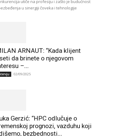
nkurencija utiče na profesiju i zašto je budućnost
ezbeđenja u sinergiji čoveka i tehnologije
ILAN ARNAUT: “Kada klijent
seti da brinete o njegovom
nteresu –...
02/09/2025
ntervju
uka Gerzić: “HPC odlučuje o
remenskoj prognozi, vazduhu koji
dišemo, bezbednosti...