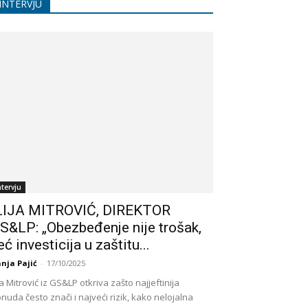
INTERVJU
ntervju
LIJA MITROVIĆ, DIREKTOR
S&LP: „Obezbeđenje nije trošak,
eć investicija u zaštitu...
nja Pajić
-
17/10/2025
ija Mitrović iz GS&LP otkriva zašto najjeftinija
nuda često znači i najveći rizik, kako nelojalna