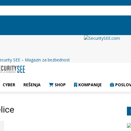
ecurity SEE – Magazin za bezbednost
CYBER
REŠENJA
SHOP
KOMPANIJE
POSLOV
lice