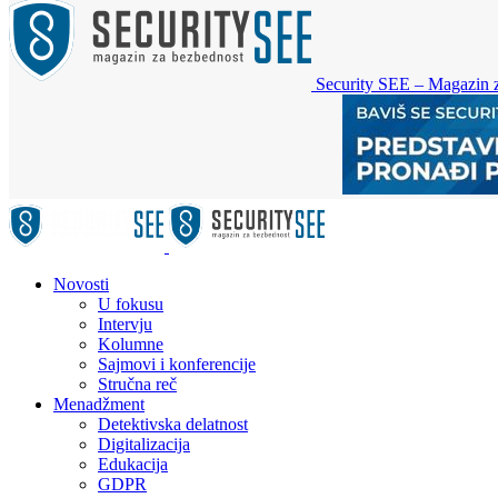
Security SEE – Magazin 
Novosti
U fokusu
Intervju
Kolumne
Sajmovi i konferencije
Stručna reč
Menadžment
Detektivska delatnost
Digitalizacija
Edukacija
GDPR