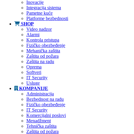
Inovacije
Integracija sistema
Pametne kuće
Platforme bezbednosti
SHOP
Video nadzor
Alarmi
Kontrola pristupa
Fizičko obezbeđenje
Mehanička zaštita
Zaštita od požara
Zaštita na radu
Oprema
Softveri
IT Security
Usluge
KOMPANIJE
Administracija
Bezbednost na radu
Fizičko obezbeđenje
IT Security
Komercijalni poslovi
Menadžment
Tehnička zaštita
Zaštita od požara