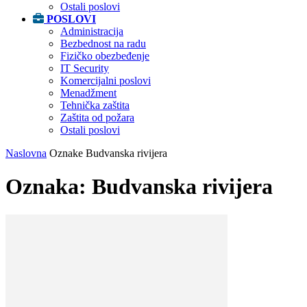
Ostali poslovi
POSLOVI
Administracija
Bezbednost na radu
Fizičko obezbeđenje
IT Security
Komercijalni poslovi
Menadžment
Tehnička zaštita
Zaštita od požara
Ostali poslovi
Naslovna
Oznake
Budvanska rivijera
Oznaka: Budvanska rivijera