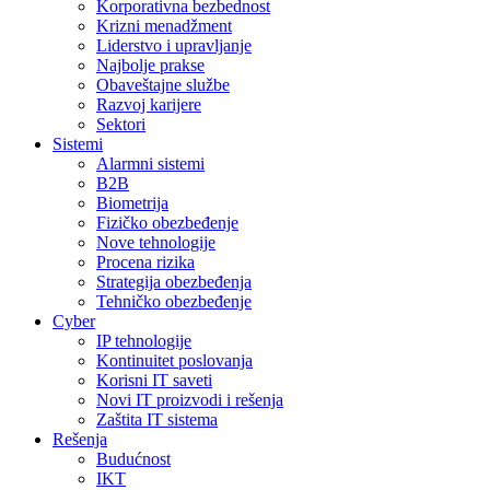
Korporativna bezbednost
Krizni menadžment
Liderstvo i upravljanje
Najbolje prakse
Obaveštajne službe
Razvoj karijere
Sektori
Sistemi
Alarmni sistemi
B2B
Biometrija
Fizičko obezbeđenje
Nove tehnologije
Procena rizika
Strategija obezbeđenja
Tehničko obezbeđenje
Cyber
IP tehnologije
Kontinuitet poslovanja
Korisni IT saveti
Novi IT proizvodi i rešenja
Zaštita IT sistema
Rešenja
Budućnost
IKT