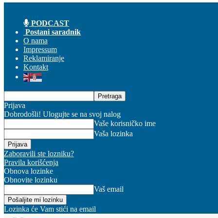
PODCAST
Postani saradnik
O nama
Impressum
Reklamiranje
Kontakt
Prijava
Dobrodošli! Ulogujte se na svoj nalog
Vaše korisničko ime
Vaša lozinka
Zaboravili ste lozniku?
Pravila korišćenja
Obnova lozinke
Obnovite lozinku
Vaš email
Lozinka će Vam stići na email