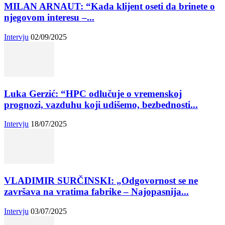
MILAN ARNAUT: “Kada klijent oseti da brinete o
njegovom interesu –...
Intervju
02/09/2025
Luka Gerzić: “HPC odlučuje o vremenskoj
prognozi, vazduhu koji udišemo, bezbednosti...
Intervju
18/07/2025
VLADIMIR SURČINSKI: „Odgovornost se ne
završava na vratima fabrike – Najopasnija...
Intervju
03/07/2025