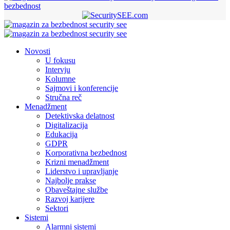
bezbednost
Novosti
U fokusu
Intervju
Kolumne
Sajmovi i konferencije
Stručna reč
Menadžment
Detektivska delatnost
Digitalizacija
Edukacija
GDPR
Korporativna bezbednost
Krizni menadžment
Liderstvo i upravljanje
Najbolje prakse
Obaveštajne službe
Razvoj karijere
Sektori
Sistemi
Alarmni sistemi