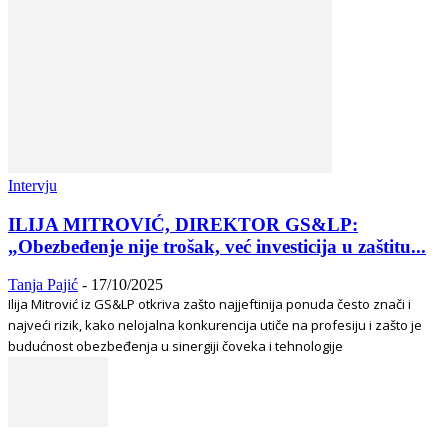
Intervju
ILIJA MITROVIĆ, DIREKTOR GS&LP:
„Obezbeđenje nije trošak, već investicija u zaštitu...
Tanja Pajić
-
17/10/2025
Ilija Mitrović iz GS&LP otkriva zašto najjeftinija ponuda često znači i
najveći rizik, kako nelojalna konkurencija utiče na profesiju i zašto je
budućnost obezbeđenja u sinergiji čoveka i tehnologije