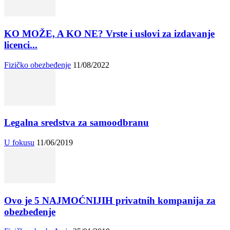
KO MOŽE, A KO NE? Vrste i uslovi za izdavanje
licenci...
Fizičko obezbeđenje
11/08/2022
Legalna sredstva za samoodbranu
U fokusu
11/06/2019
Ovo je 5 NAJMOĆNIJIH privatnih kompanija za
obezbeđenje