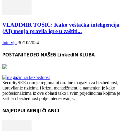
VLADIMIR TOŠIĆ: Kako veštačka inteligencija
(AI) menja pravila igre u zaštiti...
Intervju
30/10/2024
POSTANITE DEO NAŠEG LinkedIN KLUBA
SecuritySEE.com je regionalni on-line magazin za bezbednost,
upravljanje rizicima i krizni menadžment, a namenjen je kako
profesionalcima iz ove oblasti tako i svim pojedincima kojima je
zaštita i bezbednost polje interesovanja.
NAJPOPULARNIJI ČLANCI