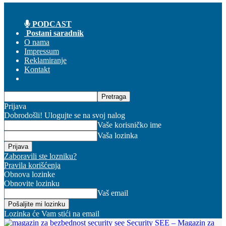
PODCAST
Postani saradnik
O nama
Impressum
Reklamiranje
Kontakt
Prijava
Dobrodošli! Ulogujte se na svoj nalog
Vaše korisničko ime
Vaša lozinka
Zaboravili ste lozniku?
Pravila korišćenja
Obnova lozinke
Obnovite lozinku
Vaš email
Lozinka će Vam stići na email
Security SEE – Magazin za