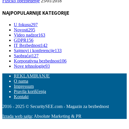
Fizičko obezbeđenje
25/01/2018
NAJPOPULARNIJE KATEGORIJE
U fokusu
297
Novosti
295
Video nadzor
163
GDPR
156
IT Bezbednost
142
Sajmovi i konferencije
133
Saobraćaj
127
Korporativna bezbednost
106
Nove tehnologije
93
REKLAMIRANJE
O nama
Impressum
Pravila korišćenja
Kontakt
2016 - 2025 © SecuritySEE.com - Magazin za bezbednost
Izrada web sajta
: Absolute Marketing & PR