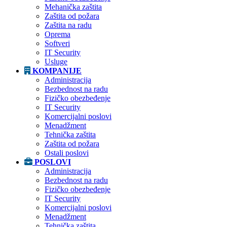
Mehanička zaštita
Zaštita od požara
Zaštita na radu
Oprema
Softveri
IT Security
Usluge
KOMPANIJE
Administracija
Bezbednost na radu
Fizičko obezbeđenje
IT Security
Komercijalni poslovi
Menadžment
Tehnička zaštita
Zaštita od požara
Ostali poslovi
POSLOVI
Administracija
Bezbednost na radu
Fizičko obezbeđenje
IT Security
Komercijalni poslovi
Menadžment
Tehnička zaštita