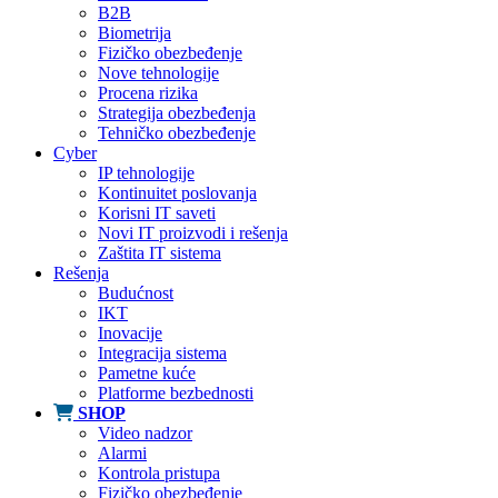
B2B
Biometrija
Fizičko obezbeđenje
Nove tehnologije
Procena rizika
Strategija obezbeđenja
Tehničko obezbeđenje
Cyber
IP tehnologije
Kontinuitet poslovanja
Korisni IT saveti
Novi IT proizvodi i rešenja
Zaštita IT sistema
Rešenja
Budućnost
IKT
Inovacije
Integracija sistema
Pametne kuće
Platforme bezbednosti
SHOP
Video nadzor
Alarmi
Kontrola pristupa
Fizičko obezbeđenje