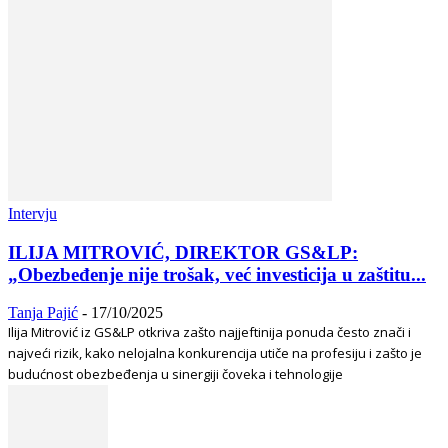
Intervju
ILIJA MITROVIĆ, DIREKTOR GS&LP:
„Obezbeđenje nije trošak, već investicija u zaštitu...
Tanja Pajić
-
17/10/2025
Ilija Mitrović iz GS&LP otkriva zašto najjeftinija ponuda često znači i
najveći rizik, kako nelojalna konkurencija utiče na profesiju i zašto je
budućnost obezbeđenja u sinergiji čoveka i tehnologije