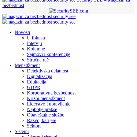
bezbednost
Novosti
U fokusu
Intervju
Kolumne
Sajmovi i konferencije
Stručna reč
Menadžment
Detektivska delatnost
Digitalizacija
Edukacija
GDPR
Korporativna bezbednost
Krizni menadžment
Liderstvo i upravljanje
Najbolje prakse
Obaveštajne službe
Razvoj karijere
Sektori
Sistemi
Alarmni sistemi