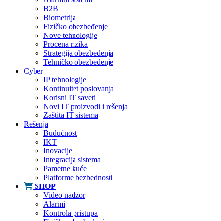
B2B
Biometrija
Fizičko obezbeđenje
Nove tehnologije
Procena rizika
Strategija obezbeđenja
Tehničko obezbeđenje
Cyber
IP tehnologije
Kontinuitet poslovanja
Korisni IT saveti
Novi IT proizvodi i rešenja
Zaštita IT sistema
Rešenja
Budućnost
IKT
Inovacije
Integracija sistema
Pametne kuće
Platforme bezbednosti
SHOP
Video nadzor
Alarmi
Kontrola pristupa