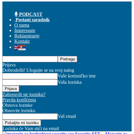
PODCAST
Postani saradnik
O nama
Impressum
Reklamiranje
Kontakt
Prijava
Dobrodošli! Ulogujte se na svoj nalog
Vaše korisničko ime
Vaša lozinka
Zaboravili ste lozniku?
Pravila korišćenja
Obnova lozinke
Obnovite lozinku
Vaš email
Lozinka će Vam stići na email
Security SEE – Magazin za