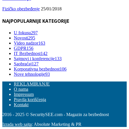
Fizičko obezbeđenje
25/01/2018
NAJPOPULARNIJE KATEGORIJE
U fokusu
297
Novosti
295
Video nadzor
163
GDPR
156
IT Bezbednost
142
Sajmovi i konferencije
133
Saobraćaj
127
Korporativna bezbednost
106
Nove tehnologije
93
REKLAMIRANJE
O nama
Impressum
Pravila korišćenja
Kontakt
2016 - 2025 © SecuritySEE.com - Magazin za bezbednost
Izrada web sajta
: Absolute Marketing & PR