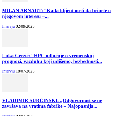
MILAN ARNAUT: “Kada klijent oseti da brinete o
njegovom interesu –...
Intervju
02/09/2025
Luka Gerzić: “HPC odlučuje o vremenskoj
prognozi, vazduhu koji udišemo, bezbednosti...
Intervju
18/07/2025
VLADIMIR SURČINSKI: „Odgovornost se ne
završava na vratima fabrike – Najopasnija...