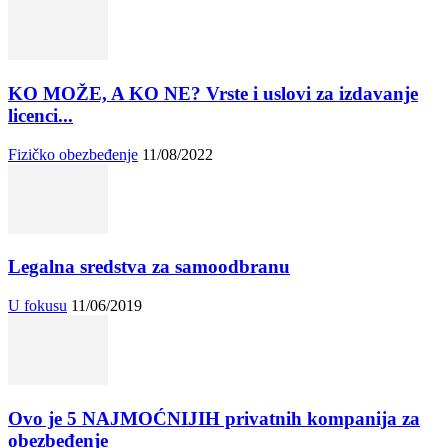
KO MOŽE, A KO NE? Vrste i uslovi za izdavanje
licenci...
Fizičko obezbeđenje
11/08/2022
Legalna sredstva za samoodbranu
U fokusu
11/06/2019
Ovo je 5 NAJMOĆNIJIH privatnih kompanija za
obezbeđenje