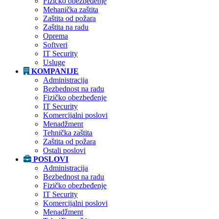
Fizičko obezbeđenje
Mehanička zaštita
Zaštita od požara
Zaštita na radu
Oprema
Softveri
IT Security
Usluge
KOMPANIJE
Administracija
Bezbednost na radu
Fizičko obezbeđenje
IT Security
Komercijalni poslovi
Menadžment
Tehnička zaštita
Zaštita od požara
Ostali poslovi
POSLOVI
Administracija
Bezbednost na radu
Fizičko obezbeđenje
IT Security
Komercijalni poslovi
Menadžment