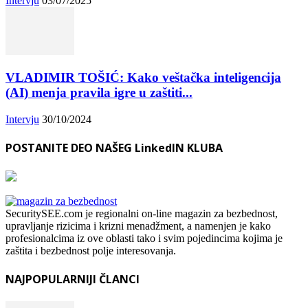
Intervju
03/07/2025
VLADIMIR TOŠIĆ: Kako veštačka inteligencija
(AI) menja pravila igre u zaštiti...
Intervju
30/10/2024
POSTANITE DEO NAŠEG LinkedIN KLUBA
SecuritySEE.com je regionalni on-line magazin za bezbednost,
upravljanje rizicima i krizni menadžment, a namenjen je kako
profesionalcima iz ove oblasti tako i svim pojedincima kojima je
zaštita i bezbednost polje interesovanja.
NAJPOPULARNIJI ČLANCI