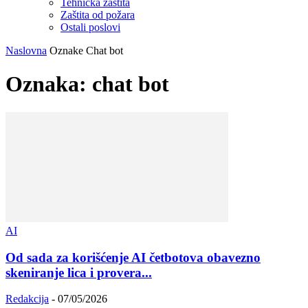
Tehnička zaštita
Zaštita od požara
Ostali poslovi
Naslovna
Oznake
Chat bot
Oznaka: chat bot
AI
Od sada za korišćenje AI četbotova obavezno
skeniranje lica i provera...
Redakcija
-
07/05/2026