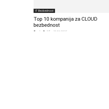
IT Bezbednost
Top 10 kompanija za CLOUD
bezbednost
Tanja Pajić
-
30/01/2025