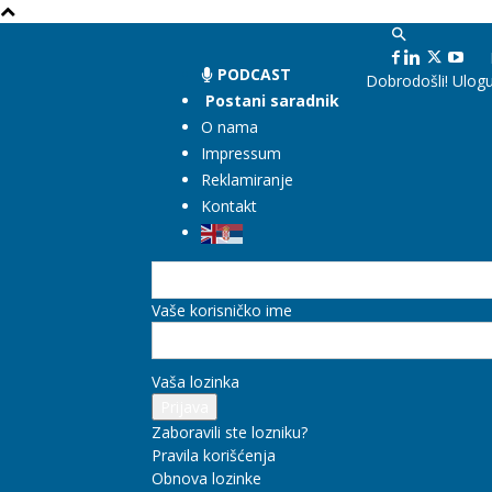
PODCAST
Dobrodošli! Ulogu
Postani saradnik
O nama
Impressum
Reklamiranje
Kontakt
Vaše korisničko ime
Vaša lozinka
Zaboravili ste lozniku?
Pravila korišćenja
Obnova lozinke