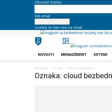
Obnovite lozinku
Vaš email
Lozinka će Vam stići na email
Secu
NOVOSTI
MENADŽMENT
SISTEMI
Naslovna
Oznake
Cloud bezbednost
Oznaka: cloud bezbed