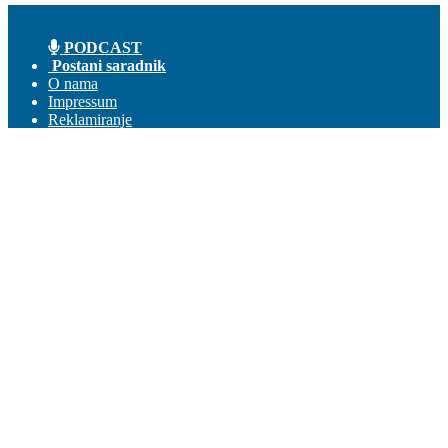
PODCAST
Postani saradnik
O nama
Impressum
Reklamiranje
Kontakt
Prijava
Dobrodošli! Ulogujte se na svoj nalog
Vaše korisničko ime
Vaša lozinka
Zaboravili ste lozniku?
Pravila korišćenja
Obnova lozinke
Obnovite lozinku
Vaš email
Lozinka će Vam stići na email