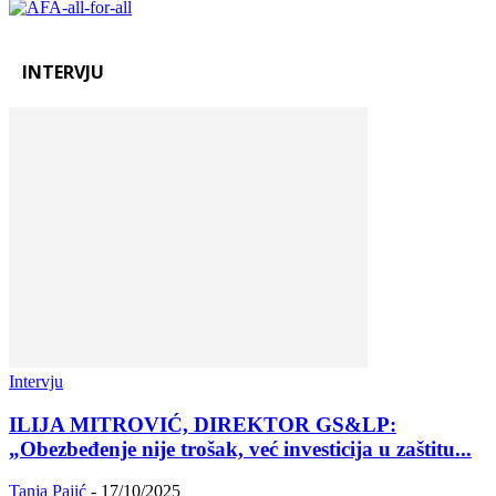
INTERVJU
Intervju
ILIJA MITROVIĆ, DIREKTOR GS&LP:
„Obezbeđenje nije trošak, već investicija u zaštitu...
Tanja Pajić
-
17/10/2025