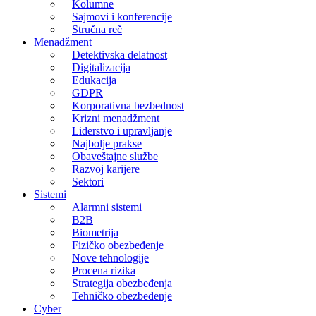
Kolumne
Sajmovi i konferencije
Stručna reč
Menadžment
Detektivska delatnost
Digitalizacija
Edukacija
GDPR
Korporativna bezbednost
Krizni menadžment
Liderstvo i upravljanje
Najbolje prakse
Obaveštajne službe
Razvoj karijere
Sektori
Sistemi
Alarmni sistemi
B2B
Biometrija
Fizičko obezbeđenje
Nove tehnologije
Procena rizika
Strategija obezbeđenja
Tehničko obezbeđenje
Cyber