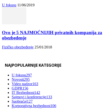
U fokusu
11/06/2019
Ovo je 5 NAJMOĆNIJIH privatnih kompanija za
obezbeđenje
Fizičko obezbeđenje
25/01/2018
NAJPOPULARNIJE KATEGORIJE
U fokusu
297
Novosti
295
Video nadzor
163
GDPR
156
IT Bezbednost
142
Sajmovi i konferencije
133
Saobraćaj
127
Korporativna bezbednost
106