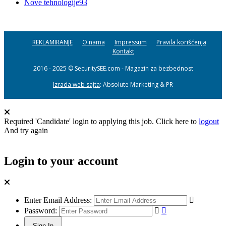
Nove tehnologije
93
REKLAMIRANJE
O nama
Impressum
Pravila korišćenja
Kontakt
2016 - 2025 © SecuritySEE.com - Magazin za bezbednost
Izrada web sajta
: Absolute Marketing & PR
Required 'Candidate' login to applying this job.
Click here to
logout
And try again
Login to your account
Enter Email Address:
Password: