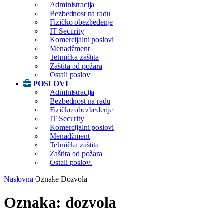
Administracija
Bezbednost na radu
Fizičko obezbeđenje
IT Security
Komercijalni poslovi
Menadžment
Tehnička zaštita
Zaštita od požara
Ostali poslovi
POSLOVI
Administracija
Bezbednost na radu
Fizičko obezbeđenje
IT Security
Komercijalni poslovi
Menadžment
Tehnička zaštita
Zaštita od požara
Ostali poslovi
Naslovna
Oznake
Dozvola
Oznaka: dozvola