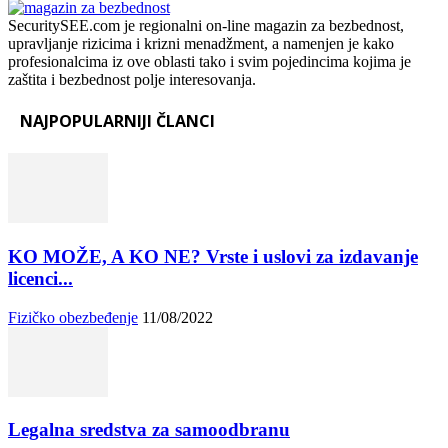
SecuritySEE.com je regionalni on-line magazin za bezbednost,
upravljanje rizicima i krizni menadžment, a namenjen je kako
profesionalcima iz ove oblasti tako i svim pojedincima kojima je
zaštita i bezbednost polje interesovanja.
NAJPOPULARNIJI ČLANCI
KO MOŽE, A KO NE? Vrste i uslovi za izdavanje
licenci...
Fizičko obezbeđenje
11/08/2022
Legalna sredstva za samoodbranu