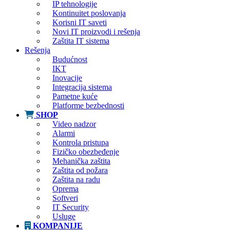
IP tehnologije
Kontinuitet poslovanja
Korisni IT saveti
Novi IT proizvodi i rešenja
Zaštita IT sistema
Rešenja
Budućnost
IKT
Inovacije
Integracija sistema
Pametne kuće
Platforme bezbednosti
SHOP
Video nadzor
Alarmi
Kontrola pristupa
Fizičko obezbeđenje
Mehanička zaštita
Zaštita od požara
Zaštita na radu
Oprema
Softveri
IT Security
Usluge
KOMPANIJE