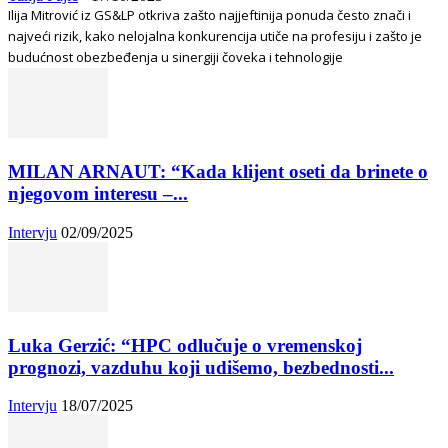
Ilija Mitrović iz GS&LP otkriva zašto najjeftinija ponuda često znači i
najveći rizik, kako nelojalna konkurencija utiče na profesiju i zašto je
budućnost obezbeđenja u sinergiji čoveka i tehnologije
MILAN ARNAUT: “Kada klijent oseti da brinete o
njegovom interesu –...
Intervju
02/09/2025
Luka Gerzić: “HPC odlučuje o vremenskoj
prognozi, vazduhu koji udišemo, bezbednosti...
Intervju
18/07/2025