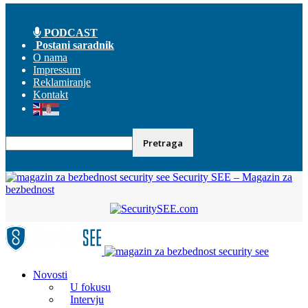
PODCAST
Postani saradnik
O nama
Impressum
Reklamiranje
Kontakt
Security SEE – Magazin za
bezbednost
Novosti
U fokusu
Intervju