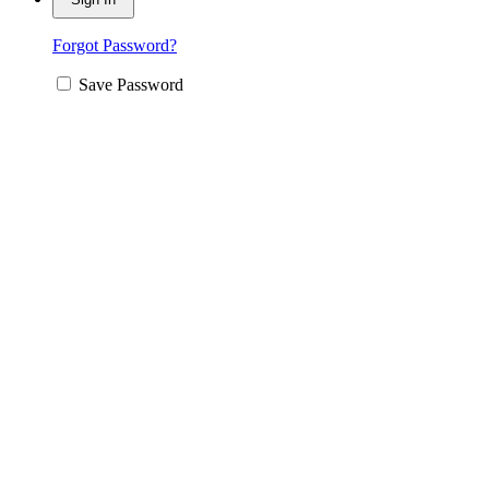
Forgot Password?
Save Password
Answers
Account Activation
Before you can login, you must activate your account with the code
sent to your email address. If you did not receive this email, please
check your junk/spam folder.
Click here
to resend the activation
email. If you entered an incorrect email address, you will need to re-
register with the correct email address.
Your Email: