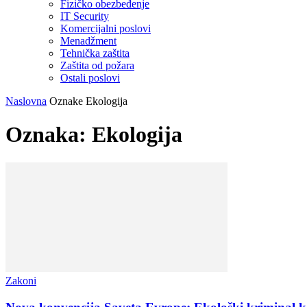
Fizičko obezbeđenje
IT Security
Komercijalni poslovi
Menadžment
Tehnička zaštita
Zaštita od požara
Ostali poslovi
Naslovna
Oznake
Ekologija
Oznaka: Ekologija
Zakoni