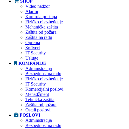
SHOP
Video nadzor
Alarmi
Kontrola pristupa
Fizičko obezbeđenje
Mehanička zaštita
Zaštita od požara
Zaštita na radu
Oprema
Softveri
IT Security
Usluge
KOMPANIJE
Administracija
Bezbednost na radu
Fizičko obezbeđenje
IT Security
Komercijalni poslovi
Menadžment
Tehnička zaštita
Zaštita od požara
Ostali poslovi
POSLOVI
Administracija
Bezbednost na radu