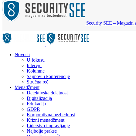
Security SEE – Magazin 
Novosti
U fokusu
Intervju
Kolumne
Sajmovi i konferencije
Stručna reč
Menadžment
Detektivska delatnost
Digitalizacija
Edukacija
GDPR
Korporativna bezbednost
Krizni menadžment
Liderstvo i upravljanje
Najbolje prakse