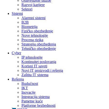
Obaveštajne službe
Razvoj karijere
Sektori
Sistemi
Alarmni sistemi
B2B
Biometrija
Fizičko obezbeđenje
Nove tehnologije
Procena rizika
Strategija obezbeđenja
Tehničko obezbeđenje
Cyber
IP tehnologije
Kontinuitet poslovanja
Korisni IT saveti
Novi IT proizvodi i rešenja
Zaštita IT sistema
Rešenja
Budućnost
IKT
Inovacije
Integracija sistema
Pametne kuće
Platforme bezbednosti