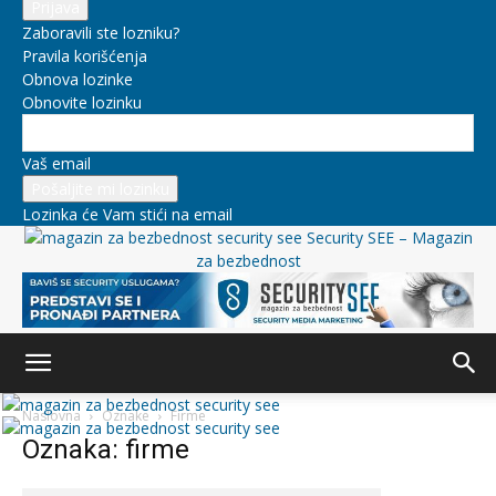
Zaboravili ste lozniku?
Pravila korišćenja
Obnova lozinke
Obnovite lozinku
Vaš email
Lozinka će Vam stići na email
Security SEE – Magazin
za bezbednost
Naslovna
Oznake
Firme
Oznaka: firme