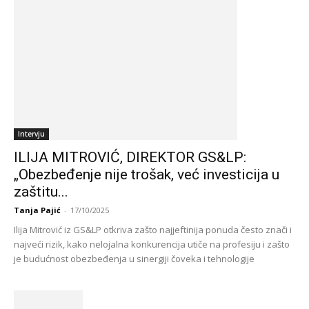
Intervju
ILIJA MITROVIĆ, DIREKTOR GS&LP:
„Obezbeđenje nije trošak, već investicija u
zaštitu...
Tanja Pajić
-
17/10/2025
Ilija Mitrović iz GS&LP otkriva zašto najjeftinija ponuda često znači i
najveći rizik, kako nelojalna konkurencija utiče na profesiju i zašto
je budućnost obezbeđenja u sinergiji čoveka i tehnologije