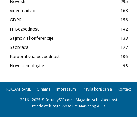
Novosti
295
Video nadzor
163
GDPR
156
IT Bezbednost
142
Sajmovi i konferencije
133
Saobraćaj
127
Korporativna bezbednost
106
Nove tehnologije
93
REKLAMIRANJE
O nama
Impressum
Pravila korišćenja
Kontakt
2016 - 2025 © SecuritySEE.com - Magazin za bezbednost
Izrada web sajta
: Absolute Marketing & PR