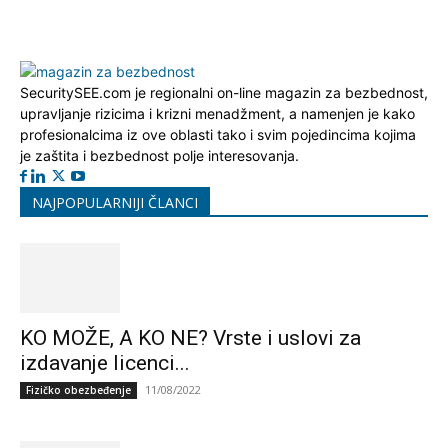
SecuritySEE.com je regionalni on-line magazin za bezbednost,
upravljanje rizicima i krizni menadžment, a namenjen je kako
profesionalcima iz ove oblasti tako i svim pojedincima kojima
je zaštita i bezbednost polje interesovanja.
NAJPOPULARNIJI ČLANCI
KO MOŽE, A KO NE? Vrste i uslovi za
izdavanje licenci...
11/08/2022
Fizičko obezbeđenje