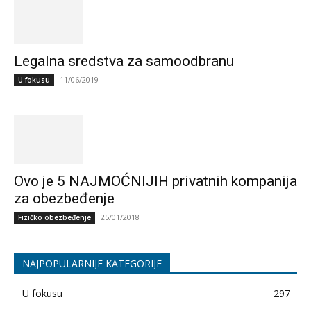
Legalna sredstva za samoodbranu
11/06/2019
U fokusu
Ovo je 5 NAJMOĆNIJIH privatnih kompanija
za obezbeđenje
25/01/2018
Fizičko obezbeđenje
NAJPOPULARNIJE KATEGORIJE
U fokusu
297