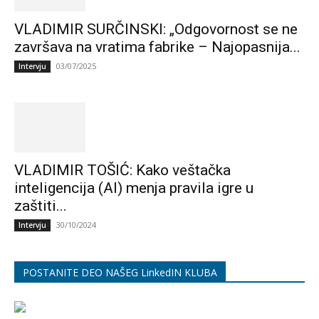
VLADIMIR SURČINSKI: „Odgovornost se ne
završava na vratima fabrike – Najopasnija...
03/07/2025
Intervju
VLADIMIR TOŠIĆ: Kako veštačka
inteligencija (AI) menja pravila igre u
zaštiti...
30/10/2024
Intervju
POSTANITE DEO NAŠEG LinkedIN KLUBA