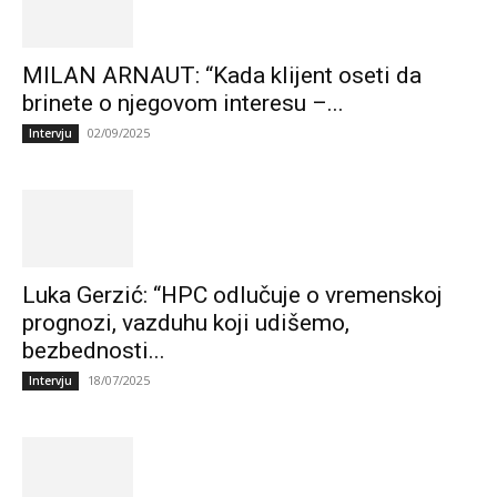
MILAN ARNAUT: “Kada klijent oseti da
brinete o njegovom interesu –...
02/09/2025
Intervju
Luka Gerzić: “HPC odlučuje o vremenskoj
prognozi, vazduhu koji udišemo,
bezbednosti...
18/07/2025
Intervju