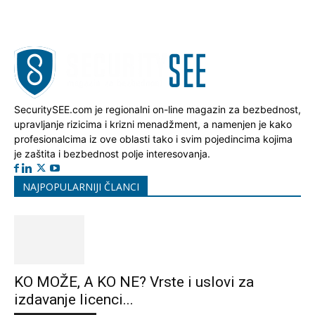
SecuritySEE.com je regionalni on-line magazin za bezbednost,
upravljanje rizicima i krizni menadžment, a namenjen je kako
profesionalcima iz ove oblasti tako i svim pojedincima kojima
je zaštita i bezbednost polje interesovanja.
NAJPOPULARNIJI ČLANCI
KO MOŽE, A KO NE? Vrste i uslovi za
izdavanje licenci...