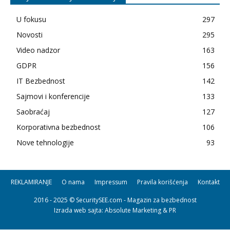
U fokusu
297
Novosti
295
Video nadzor
163
GDPR
156
IT Bezbednost
142
Sajmovi i konferencije
133
Saobraćaj
127
Korporativna bezbednost
106
Nove tehnologije
93
REKLAMIRANJE
O nama
Impressum
Pravila korišćenja
Kontakt
2016 - 2025 © SecuritySEE.com - Magazin za bezbednost
Izrada web sajta
: Absolute Marketing & PR