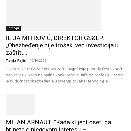
Intervju
ILIJA MITROVIĆ, DIREKTOR GS&LP:
„Obezbeđenje nije trošak, već investicija u
zaštitu...
Tanja Pajić
-
17/10/2025
Ilija Mitrović iz GS&LP otkriva zašto najjeftinija ponuda često znači i
najveći rizik, kako nelojalna konkurencija utiče na profesiju i zašto
je budućnost obezbeđenja u sinergiji čoveka i tehnologije
MILAN ARNAUT: “Kada klijent oseti da
brinete o njegovom interesu –...