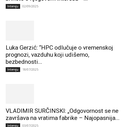
02/09/2025
Intervju
Luka Gerzić: “HPC odlučuje o vremenskoj
prognozi, vazduhu koji udišemo,
bezbednosti...
18/07/2025
Intervju
VLADIMIR SURČINSKI: „Odgovornost se ne
završava na vratima fabrike – Najopasnija...
03/07/2025
Intervju