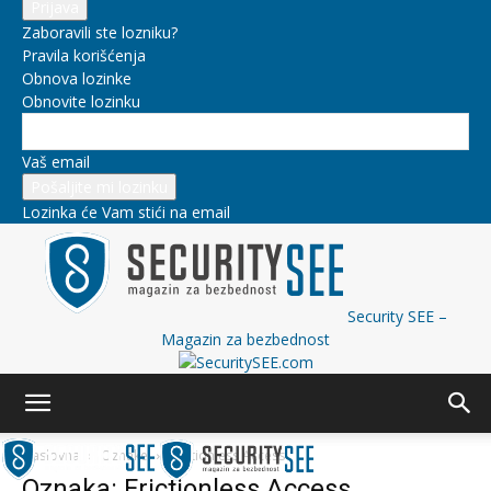
Zaboravili ste lozniku?
Pravila korišćenja
Obnova lozinke
Obnovite lozinku
Vaš email
Lozinka će Vam stići na email
Security SEE –
Magazin za bezbednost
Naslovna
Oznake
Frictionless Access
Oznaka: Frictionless Access