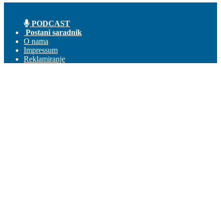
PODCAST
Postani saradnik
O nama
Impressum
Reklamiranje
Kontakt
Prijava
Dobrodošli! Ulogujte se na svoj nalog
Vaše korisničko ime
Vaša lozinka
Zaboravili ste lozniku?
Pravila korišćenja
Obnova lozinke
Obnovite lozinku
Vaš email
Lozinka će Vam stići na email