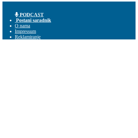
PODCAST
Postani saradnik
O nama
Impressum
Reklamiranje
Kontakt
Prijava
Dobrodošli! Ulogujte se na svoj nalog
Vaše korisničko ime
Vaša lozinka
Zaboravili ste lozniku?
Pravila korišćenja
Obnova lozinke
Obnovite lozinku
Vaš email
Lozinka će Vam stići na email