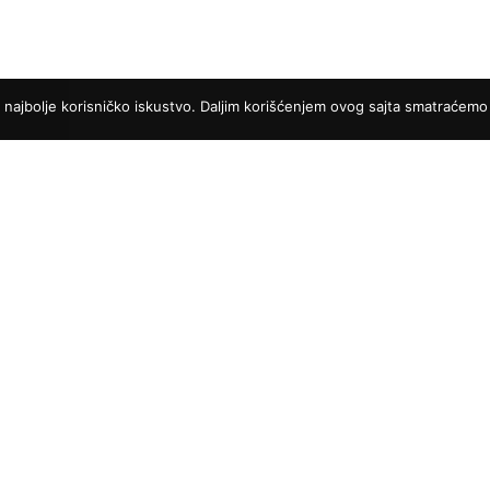
i najbolje korisničko iskustvo. Daljim korišćenjem ovog sajta smatraćemo