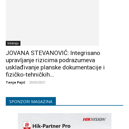
Intervju
JOVANA STEVANOVIĆ: Integrisano
upravljanje rizicima podrazumeva
usklađivanje planske dokumentacije i
fizičko-tehničkih...
Tanja Pajić
-
29/03/2021
SPONZORI MAGAZINA