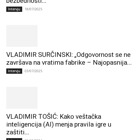
bezbednosti...
18/07/2025
Intervju
VLADIMIR SURČINSKI: „Odgovornost se ne
završava na vratima fabrike – Najopasnija...
03/07/2025
Intervju
VLADIMIR TOŠIĆ: Kako veštačka
inteligencija (AI) menja pravila igre u
zaštiti...