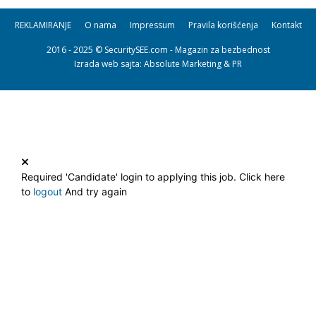
REKLAMIRANJE
O nama
Impressum
Pravila korišćenja
Kontakt
2016 - 2025 © SecuritySEE.com - Magazin za bezbednost
Izrada web sajta
: Absolute Marketing & PR
Required 'Candidate' login to applying this job.
Click here
to
logout
And try again