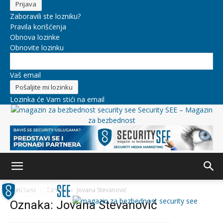
Zaboravili ste lozniku?
Pravila korišćenja
Obnova lozinke
Obnovite lozinku
Vaš email
Lozinka će Vam stići na email
Security SEE – Magazin
za bezbednost
Naslovna
Oznake
Jovana Stevanović
Oznaka: Jovana Stevanović