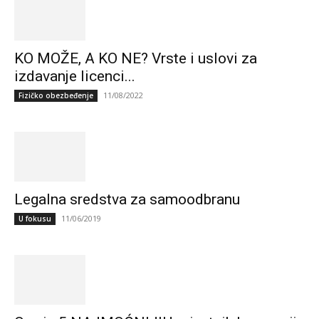
KO MOŽE, A KO NE? Vrste i uslovi za
izdavanje licenci...
11/08/2022
Fizičko obezbeđenje
Legalna sredstva za samoodbranu
11/06/2019
U fokusu