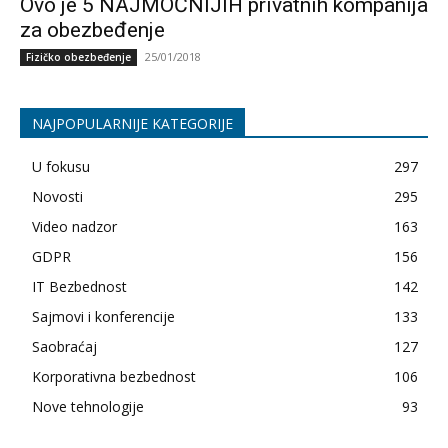
Ovo je 5 NAJMOĆNIJIH privatnih kompanija
za obezbeđenje
25/01/2018
Fizičko obezbeđenje
NAJPOPULARNIJE KATEGORIJE
U fokusu
297
Novosti
295
Video nadzor
163
GDPR
156
IT Bezbednost
142
Sajmovi i konferencije
133
Saobraćaj
127
Korporativna bezbednost
106
Nove tehnologije
93