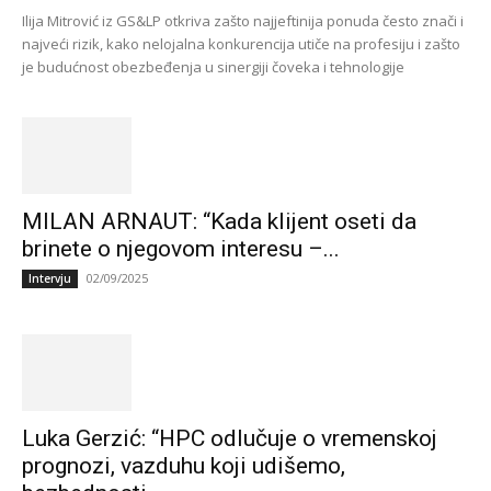
Ilija Mitrović iz GS&LP otkriva zašto najjeftinija ponuda često znači i
najveći rizik, kako nelojalna konkurencija utiče na profesiju i zašto
je budućnost obezbeđenja u sinergiji čoveka i tehnologije
MILAN ARNAUT: “Kada klijent oseti da
brinete o njegovom interesu –...
02/09/2025
Intervju
Luka Gerzić: “HPC odlučuje o vremenskoj
prognozi, vazduhu koji udišemo,