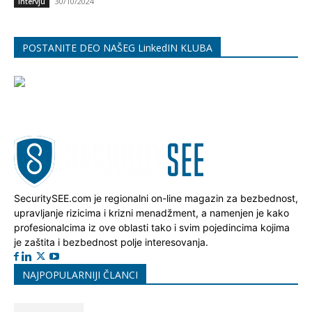
30/10/2024
Intervju
POSTANITE DEO NAŠEG LinkedIN KLUBA
SecuritySEE.com je regionalni on-line magazin za bezbednost,
upravljanje rizicima i krizni menadžment, a namenjen je kako
profesionalcima iz ove oblasti tako i svim pojedincima kojima
je zaštita i bezbednost polje interesovanja.
NAJPOPULARNIJI ČLANCI