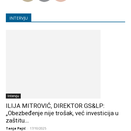
INTERVJU
Intervju
ILIJA MITROVIĆ, DIREKTOR GS&LP:
„Obezbeđenje nije trošak, već investicija u
zaštitu...
Tanja Pajić
-
17/10/2025