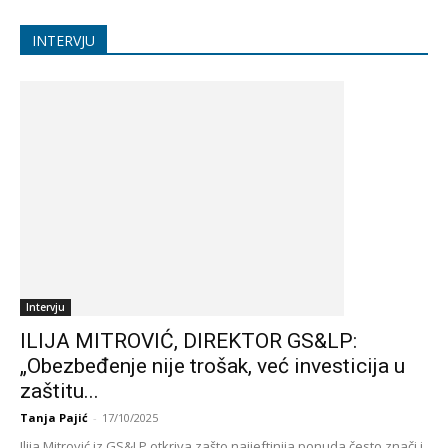
INTERVJU
Intervju
ILIJA MITROVIĆ, DIREKTOR GS&LP:
„Obezbeđenje nije trošak, već investicija u
zaštitu...
Tanja Pajić
-
17/10/2025
Ilija Mitrović iz GS&LP otkriva zašto najjeftinija ponuda često znači i