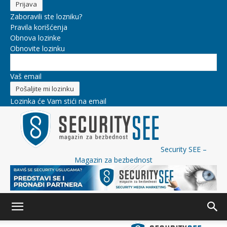
Zaboravili ste lozniku?
Pravila korišćenja
Obnova lozinke
Obnovite lozinku
Vaš email
Lozinka će Vam stići na email
Security SEE –
Magazin za bezbednost