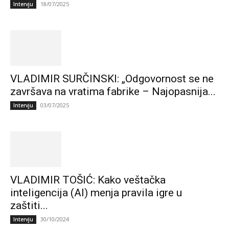
18/07/2025
Intervju
VLADIMIR SURČINSKI: „Odgovornost se ne
završava na vratima fabrike – Najopasnija...
03/07/2025
Intervju
VLADIMIR TOŠIĆ: Kako veštačka
inteligencija (AI) menja pravila igre u
zaštiti...
30/10/2024
Intervju