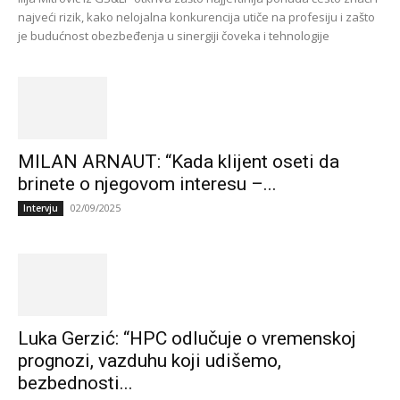
najveći rizik, kako nelojalna konkurencija utiče na profesiju i zašto
je budućnost obezbeđenja u sinergiji čoveka i tehnologije
MILAN ARNAUT: “Kada klijent oseti da
brinete o njegovom interesu –...
02/09/2025
Intervju
Luka Gerzić: “HPC odlučuje o vremenskoj
prognozi, vazduhu koji udišemo,
bezbednosti...