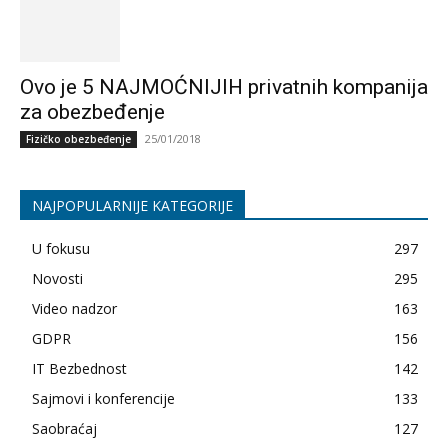
Ovo je 5 NAJMOĆNIJIH privatnih kompanija
za obezbeđenje
25/01/2018
Fizičko obezbeđenje
NAJPOPULARNIJE KATEGORIJE
U fokusu
297
Novosti
295
Video nadzor
163
GDPR
156
IT Bezbednost
142
Sajmovi i konferencije
133
Saobraćaj
127