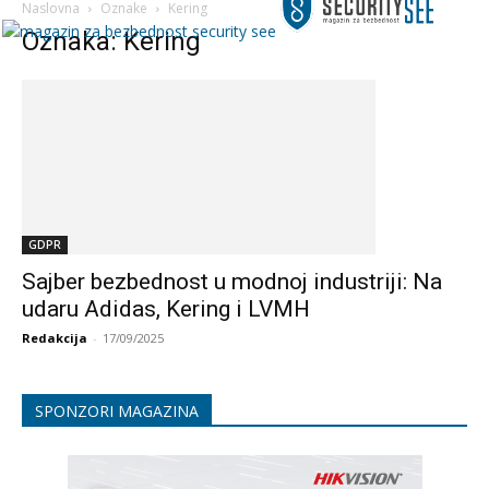
Naslovna
Oznake
Kering
Oznaka: Kering
GDPR
Sajber bezbednost u modnoj industriji: Na
udaru Adidas, Kering i LVMH
Redakcija
-
17/09/2025
SPONZORI MAGAZINA