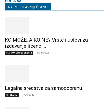
NAJPOPULARNIJI ČLANCI
KO MOŽE, A KO NE? Vrste i uslovi za
izdavanje licenci...
11/08/2022
Fizičko obezbeđenje
Legalna sredstva za samoodbranu
11/06/2019
U fokusu