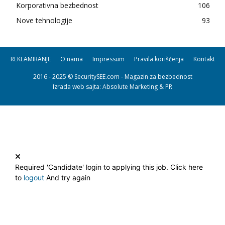
Korporativna bezbednost
106
Nove tehnologije
93
REKLAMIRANJE
O nama
Impressum
Pravila korišćenja
Kontakt
2016 - 2025 © SecuritySEE.com - Magazin za bezbednost
Izrada web sajta
: Absolute Marketing & PR
Required 'Candidate' login to applying this job.
Click here
to
logout
And try again