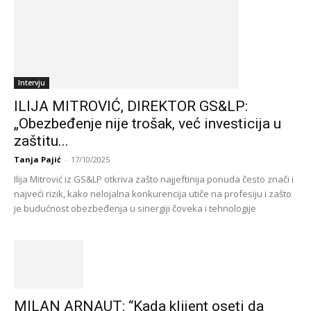
Intervju
ILIJA MITROVIĆ, DIREKTOR GS&LP:
„Obezbeđenje nije trošak, već investicija u
zaštitu...
Tanja Pajić
-
17/10/2025
Ilija Mitrović iz GS&LP otkriva zašto najjeftinija ponuda često znači i
najveći rizik, kako nelojalna konkurencija utiče na profesiju i zašto
je budućnost obezbeđenja u sinergiji čoveka i tehnologije
MILAN ARNAUT: “Kada klijent oseti da