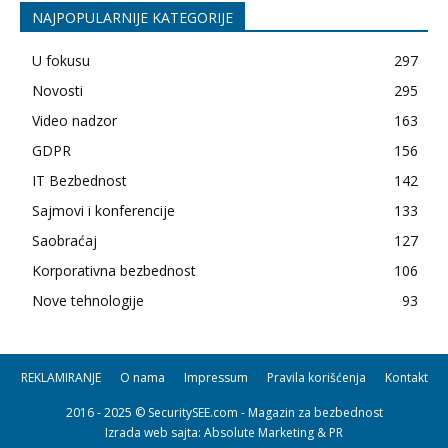
NAJPOPULARNIJE KATEGORIJE
U fokusu
297
Novosti
295
Video nadzor
163
GDPR
156
IT Bezbednost
142
Sajmovi i konferencije
133
Saobraćaj
127
Korporativna bezbednost
106
Nove tehnologije
93
REKLAMIRANJE
O nama
Impressum
Pravila korišćenja
Kontakt
2016 - 2025 © SecuritySEE.com - Magazin za bezbednost
Izrada web sajta
: Absolute Marketing & PR