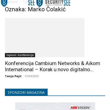
Naslovna
Oznake
Marko Čolakić
Oznaka: Marko Čolakić
Sajmovi i konferencije
Konferencija Cambium Networks & Aikom
International – Korak u novo digitalno...
Tanja Pajić
-
07/04/2023
SPONZORI MAGAZINA