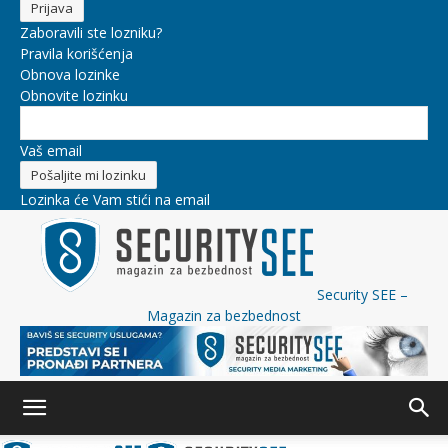
Zaboravili ste lozniku?
Pravila korišćenja
Obnova lozinke
Obnovite lozinku
Vaš email
Lozinka će Vam stići na email
Security SEE –
Magazin za bezbednost