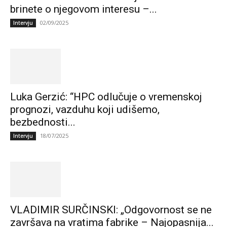
brinete o njegovom interesu –...
02/09/2025
Intervju
Luka Gerzić: “HPC odlučuje o vremenskoj
prognozi, vazduhu koji udišemo,
bezbednosti...
18/07/2025
Intervju
VLADIMIR SURČINSKI: „Odgovornost se ne
završava na vratima fabrike – Najopasnija...