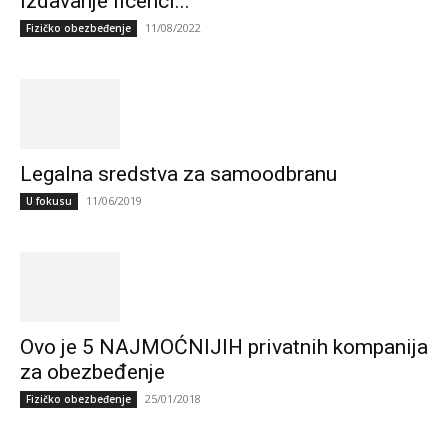
izdavanje licenci...
11/08/2022
Fizičko obezbeđenje
Legalna sredstva za samoodbranu
11/06/2019
U fokusu
Ovo je 5 NAJMOĆNIJIH privatnih kompanija
za obezbeđenje
25/01/2018
Fizičko obezbeđenje