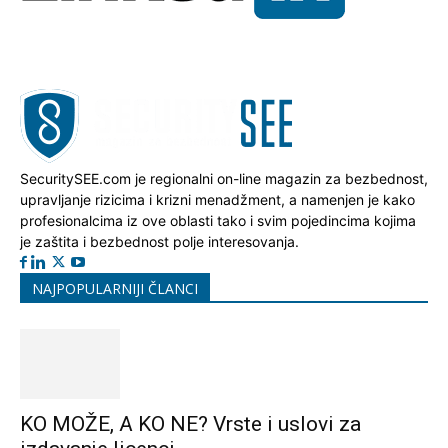
SecuritySEE.com je regionalni on-line magazin za bezbednost,
upravljanje rizicima i krizni menadžment, a namenjen je kako
profesionalcima iz ove oblasti tako i svim pojedincima kojima
je zaštita i bezbednost polje interesovanja.
NAJPOPULARNIJI ČLANCI
KO MOŽE, A KO NE? Vrste i uslovi za