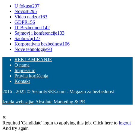
U fokusu
297
Novosti
295
Video nadzor
163
GDPR
156
IT Bezbednost
142
Sajmovi i konferencije
133
Saobraćaj
127
Korporativna bezbednost
106
Nove tehnologije
93
REKLAMIRANJE
O nama
Impressum
Pravila korišćenja
Kontakt
2016 - 2025 © SecuritySEE.com - Magazin za bezbednost
Izrada web sajta
: Absolute Marketing & PR
Required 'Candidate' login to applying this job.
Click here to
logout
And try again