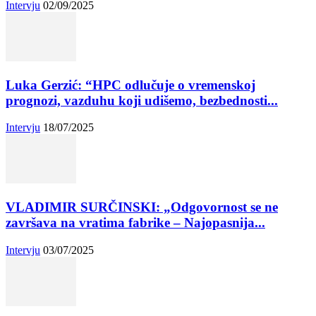
Intervju
02/09/2025
Luka Gerzić: “HPC odlučuje o vremenskoj
prognozi, vazduhu koji udišemo, bezbednosti...
Intervju
18/07/2025
VLADIMIR SURČINSKI: „Odgovornost se ne
završava na vratima fabrike – Najopasnija...
Intervju
03/07/2025