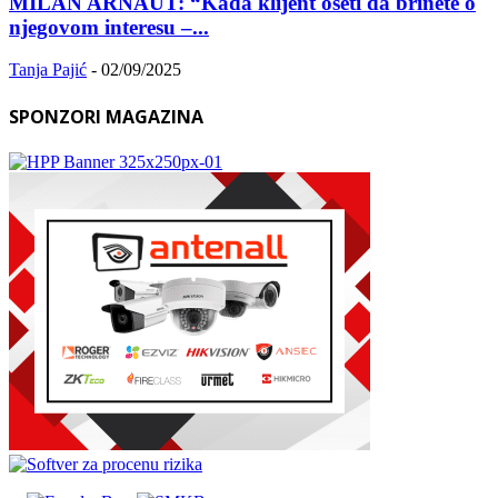
MILAN ARNAUT: “Kada klijent oseti da brinete o
njegovom interesu –...
Tanja Pajić
-
02/09/2025
SPONZORI MAGAZINA