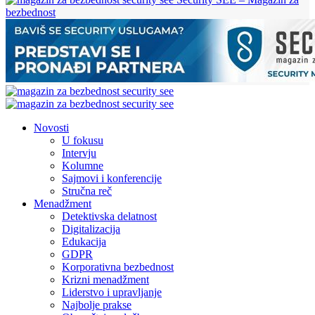
bezbednost
Novosti
U fokusu
Intervju
Kolumne
Sajmovi i konferencije
Stručna reč
Menadžment
Detektivska delatnost
Digitalizacija
Edukacija
GDPR
Korporativna bezbednost
Krizni menadžment
Liderstvo i upravljanje
Najbolje prakse