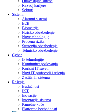
Obaveštajne službe
Razvoj karijere
Sektori
Sistemi
Alarmni sistemi
B2B
Biometrija
Fizičko obezbeđenje
Nove tehnologije
Procena rizika
Strategija obezbeđenja
Tehničko obezbeđenje
Cyber
IP tehnologije
Kontinuitet poslovanja
Korisni IT saveti
Novi IT proizvodi i rešenja
Zaštita IT sistema
Rešenja
Budućnost
IKT
Inovacije
Integracija sistema
Pametne kuće
Platforme bezbednosti