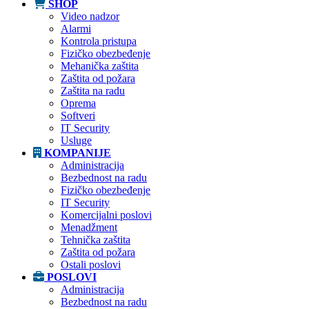
SHOP
Video nadzor
Alarmi
Kontrola pristupa
Fizičko obezbeđenje
Mehanička zaštita
Zaštita od požara
Zaštita na radu
Oprema
Softveri
IT Security
Usluge
KOMPANIJE
Administracija
Bezbednost na radu
Fizičko obezbeđenje
IT Security
Komercijalni poslovi
Menadžment
Tehnička zaštita
Zaštita od požara
Ostali poslovi
POSLOVI
Administracija
Bezbednost na radu