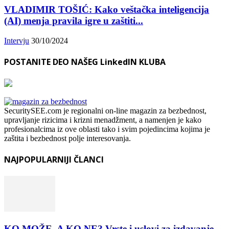
VLADIMIR TOŠIĆ: Kako veštačka inteligencija
(AI) menja pravila igre u zaštiti...
Intervju
30/10/2024
POSTANITE DEO NAŠEG LinkedIN KLUBA
SecuritySEE.com je regionalni on-line magazin za bezbednost,
upravljanje rizicima i krizni menadžment, a namenjen je kako
profesionalcima iz ove oblasti tako i svim pojedincima kojima je
zaštita i bezbednost polje interesovanja.
NAJPOPULARNIJI ČLANCI
KO MOŽE, A KO NE? Vrste i uslovi za izdavanje