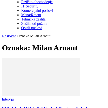
Fizičko obezbeđenje
IT Security
Komercijalni poslovi
Menadžment
Tehnička zaštita
Zaštita od požara
Ostali poslovi
Naslovna
Oznake
Milan Arnaut
Oznaka: Milan Arnaut
Intervju