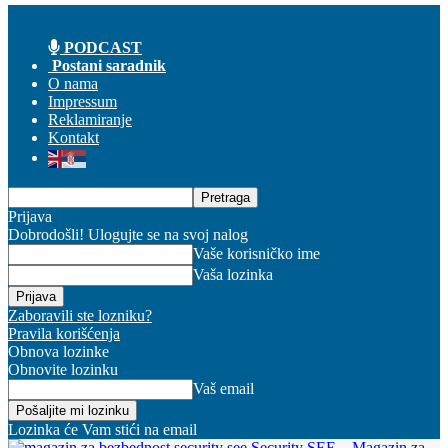
PODCAST
Postani saradnik
O nama
Impressum
Reklamiranje
Kontakt
Prijava
Dobrodošli! Ulogujte se na svoj nalog
Vaše korisničko ime
Vaša lozinka
Zaboravili ste lozniku?
Pravila korišćenja
Obnova lozinke
Obnovite lozinku
Vaš email
Lozinka će Vam stići na email
Security SEE – Magazin za