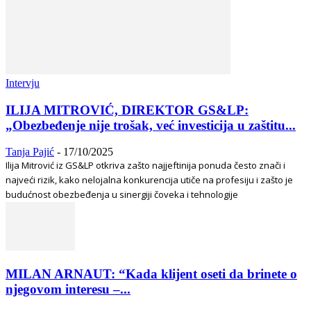
Intervju
ILIJA MITROVIĆ, DIREKTOR GS&LP:
„Obezbeđenje nije trošak, već investicija u zaštitu...
Tanja Pajić
-
17/10/2025
Ilija Mitrović iz GS&LP otkriva zašto najjeftinija ponuda često znači i
najveći rizik, kako nelojalna konkurencija utiče na profesiju i zašto je
budućnost obezbeđenja u sinergiji čoveka i tehnologije
MILAN ARNAUT: “Kada klijent oseti da brinete o
njegovom interesu –...