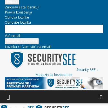
Zaboravili ste lozniku?
Pravila korišćenja
Obnova lozinke
Obnovite lozinku
Vaš email
Lozinka će Vam stići na email
Security SEE –
Magazin za bezbednost