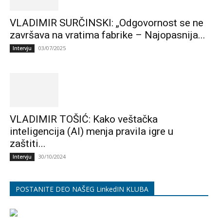
VLADIMIR SURČINSKI: „Odgovornost se ne
završava na vratima fabrike – Najopasnija...
03/07/2025
Intervju
VLADIMIR TOŠIĆ: Kako veštačka
inteligencija (AI) menja pravila igre u
zaštiti...
30/10/2024
Intervju
POSTANITE DEO NAŠEG LinkedIN KLUBA