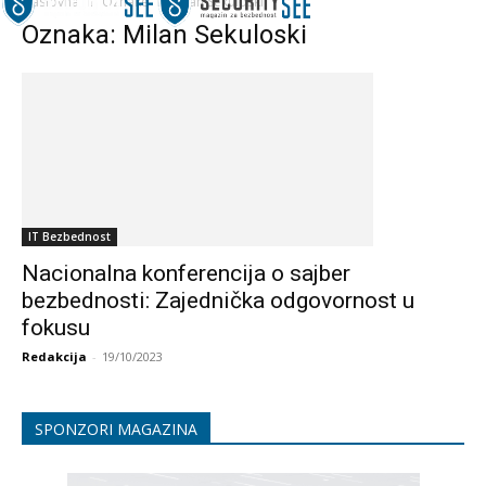
Naslovna
Oznake
Milan Sekuloski
Oznaka: Milan Sekuloski
IT Bezbednost
Nacionalna konferencija o sajber
bezbednosti: Zajednička odgovornost u
fokusu
Redakcija
-
19/10/2023
SPONZORI MAGAZINA