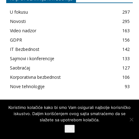
U fokusu
297
Novosti
295
Video nadzor
163
GDPR
156
IT Bezbednost
142
Sajmovi i konferencije
133
Saobraćaj
127
Korporativna bezbednost
106
Nove tehnologije
93
Koristimo kolačiće kako bi smo Vam osigurali najbolje korisničko
REKLAMIRANJE
O nama
Impressum
Pravila korišćenja
Kontakt
iskustvo. Daljim korišćenjem ovog sajta smatraćemo da se
slažete sa upotrebom kolačića.
2016 - 2025 © SecuritySEE.com - Magazin za bezbednost
Izrada web sajta
: Absolute Marketing & PR
Ok