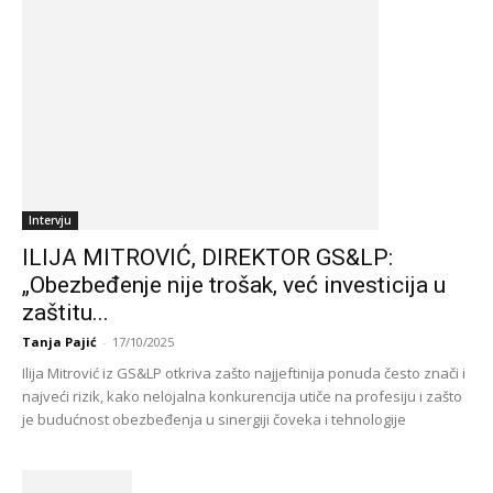
Intervju
ILIJA MITROVIĆ, DIREKTOR GS&LP:
„Obezbeđenje nije trošak, već investicija u
zaštitu...
Tanja Pajić
-
17/10/2025
Ilija Mitrović iz GS&LP otkriva zašto najjeftinija ponuda često znači i
najveći rizik, kako nelojalna konkurencija utiče na profesiju i zašto
je budućnost obezbeđenja u sinergiji čoveka i tehnologije