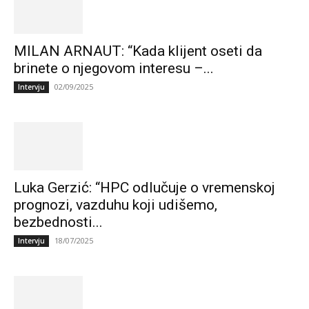
MILAN ARNAUT: “Kada klijent oseti da
brinete o njegovom interesu –...
02/09/2025
Intervju
Luka Gerzić: “HPC odlučuje o vremenskoj
prognozi, vazduhu koji udišemo,
bezbednosti...
18/07/2025
Intervju