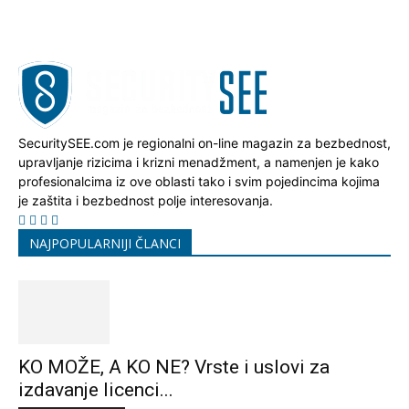
SecuritySEE.com je regionalni on-line magazin za bezbednost,
upravljanje rizicima i krizni menadžment, a namenjen je kako
profesionalcima iz ove oblasti tako i svim pojedincima kojima
je zaštita i bezbednost polje interesovanja.
NAJPOPULARNIJI ČLANCI
KO MOŽE, A KO NE? Vrste i uslovi za
izdavanje licenci...