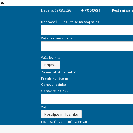
Nedelja, 09.08.2026
PODCAST
Postani sar
Dobrodošli! Ulogujte se na svoj nalog
Vaše korisničko ime
Vaša lozinka
Zaboravili ste lozniku?
Pravila korišćenja
Obnova lozinke
Obnovite lozinku
Vaš email
Lozinka će Vam stići na email