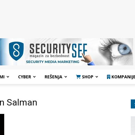
MI
CYBER
REŠENJA
SHOP
KOMPANIJ
n Salman