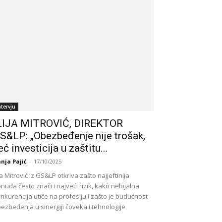
ntervju
LIJA MITROVIĆ, DIREKTOR
S&LP: „Obezbeđenje nije trošak,
eć investicija u zaštitu...
nja Pajić
-
17/10/2025
ija Mitrović iz GS&LP otkriva zašto najjeftinija
nuda često znači i najveći rizik, kako nelojalna
nkurencija utiče na profesiju i zašto je budućnost
ezbeđenja u sinergiji čoveka i tehnologije