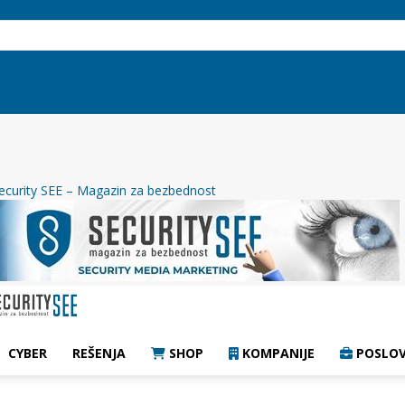
ecurity SEE – Magazin za bezbednost
CYBER
REŠENJA
SHOP
KOMPANIJE
POSLOV