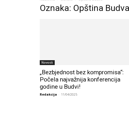
Oznaka: Opština Budv
Novosti
„Bezbjednost bez kompromisa“:
Počela najvažnija konferencija
godine u Budvi!
Redakcija
-
11/04/2025