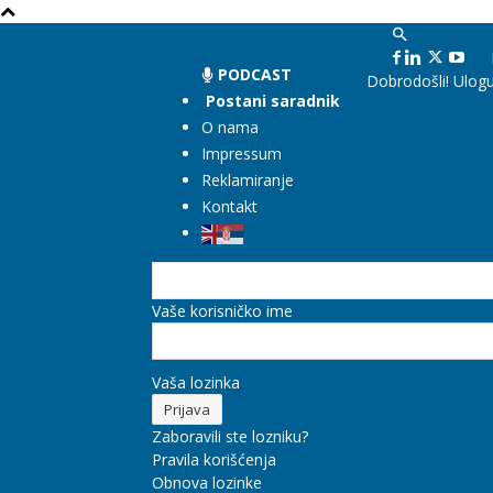
PODCAST
Dobrodošli! Ulogu
Postani saradnik
O nama
Impressum
Reklamiranje
Kontakt
Vaše korisničko ime
Vaša lozinka
Zaboravili ste lozniku?
Pravila korišćenja
Obnova lozinke