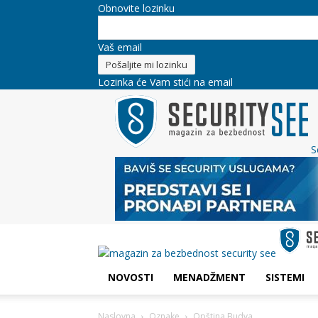
Obnovite lozinku
Vaš email
Lozinka će Vam stići na email
S
NOVOSTI
MENADŽMENT
SISTEMI
Naslovna
Oznake
Opština Budva