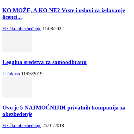
KO MOŽE, A KO NE? Vrste i uslovi za izdavanje
licenci...
Fizičko obezbeđenje
11/08/2022
Legalna sredstva za samoodbranu
U fokusu
11/06/2019
Ovo je 5 NAJMOĆNIJIH privatnih kompanija za
obezbeđenje
Fizičko obezbeđenje
25/01/2018