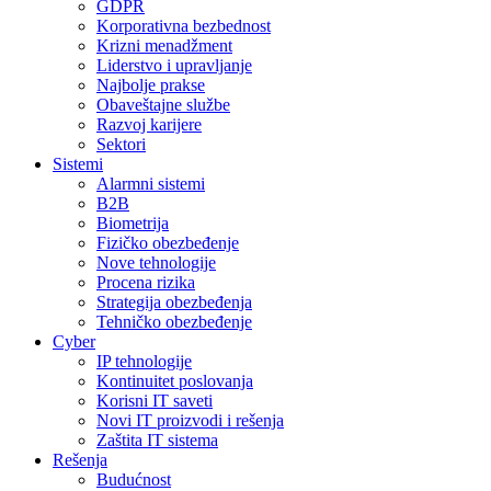
GDPR
Korporativna bezbednost
Krizni menadžment
Liderstvo i upravljanje
Najbolje prakse
Obaveštajne službe
Razvoj karijere
Sektori
Sistemi
Alarmni sistemi
B2B
Biometrija
Fizičko obezbeđenje
Nove tehnologije
Procena rizika
Strategija obezbeđenja
Tehničko obezbeđenje
Cyber
IP tehnologije
Kontinuitet poslovanja
Korisni IT saveti
Novi IT proizvodi i rešenja
Zaštita IT sistema
Rešenja
Budućnost