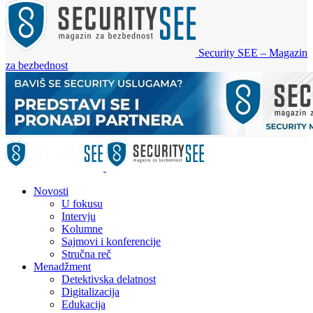
Security SEE – Magazin
za bezbednost
Novosti
U fokusu
Intervju
Kolumne
Sajmovi i konferencije
Stručna reč
Menadžment
Detektivska delatnost
Digitalizacija
Edukacija