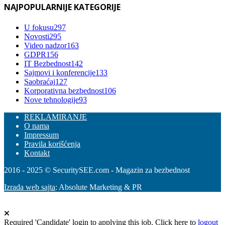
NAJPOPULARNIJE KATEGORIJE
U fokusu
297
Novosti
295
Video nadzor
163
GDPR
156
IT Bezbednost
142
Sajmovi i konferencije
133
Saobraćaj
127
Korporativna bezbednost
106
Nove tehnologije
93
REKLAMIRANJE
O nama
Impressum
Pravila korišćenja
Kontakt
2016 - 2025 © SecuritySEE.com - Magazin za bezbednost
Izrada web sajta
: Absolute Marketing & PR
Required 'Candidate' login to applying this job.
Click here to
logout