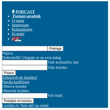
PODCAST
Postani saradnik
O nama
Impressum
Reklamiranje
Kontakt
Prijava
Dobrodošli! Ulogujte se na svoj nalog
Vaše korisničko ime
Vaša lozinka
Zaboravili ste lozniku?
Pravila korišćenja
Obnova lozinke
Obnovite lozinku
Vaš email
Lozinka će Vam stići na email