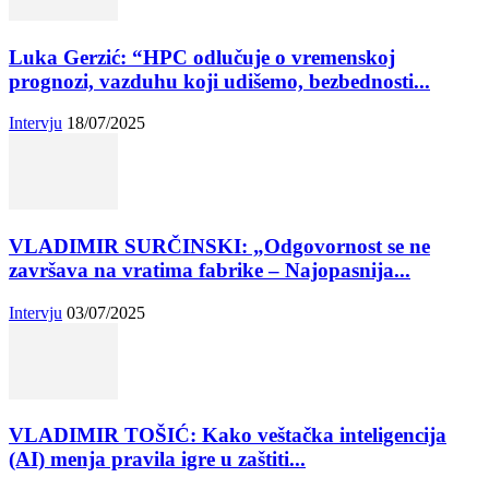
Luka Gerzić: “HPC odlučuje o vremenskoj
prognozi, vazduhu koji udišemo, bezbednosti...
Intervju
18/07/2025
VLADIMIR SURČINSKI: „Odgovornost se ne
završava na vratima fabrike – Najopasnija...
Intervju
03/07/2025
VLADIMIR TOŠIĆ: Kako veštačka inteligencija
(AI) menja pravila igre u zaštiti...