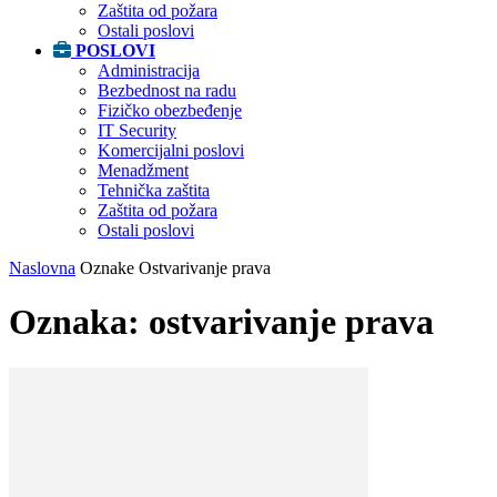
Zaštita od požara
Ostali poslovi
POSLOVI
Administracija
Bezbednost na radu
Fizičko obezbeđenje
IT Security
Komercijalni poslovi
Menadžment
Tehnička zaštita
Zaštita od požara
Ostali poslovi
Naslovna
Oznake
Ostvarivanje prava
Oznaka: ostvarivanje prava