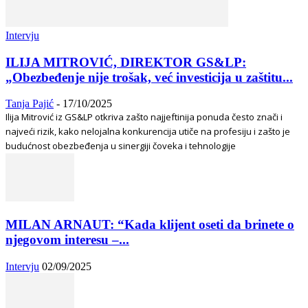
Intervju
ILIJA MITROVIĆ, DIREKTOR GS&LP:
„Obezbeđenje nije trošak, već investicija u zaštitu...
Tanja Pajić
-
17/10/2025
Ilija Mitrović iz GS&LP otkriva zašto najjeftinija ponuda često znači i
najveći rizik, kako nelojalna konkurencija utiče na profesiju i zašto je
budućnost obezbeđenja u sinergiji čoveka i tehnologije
MILAN ARNAUT: “Kada klijent oseti da brinete o
njegovom interesu –...
Intervju
02/09/2025