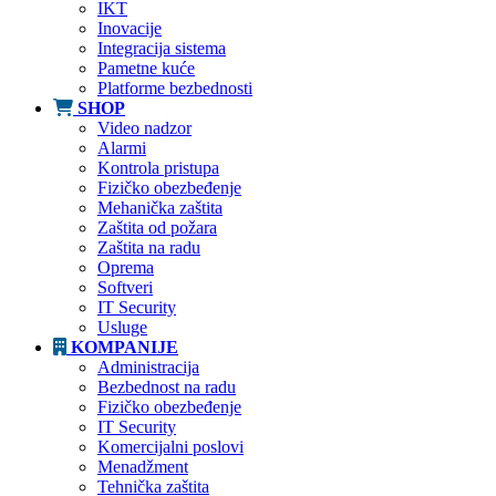
IKT
Inovacije
Integracija sistema
Pametne kuće
Platforme bezbednosti
SHOP
Video nadzor
Alarmi
Kontrola pristupa
Fizičko obezbeđenje
Mehanička zaštita
Zaštita od požara
Zaštita na radu
Oprema
Softveri
IT Security
Usluge
KOMPANIJE
Administracija
Bezbednost na radu
Fizičko obezbeđenje
IT Security
Komercijalni poslovi
Menadžment
Tehnička zaštita