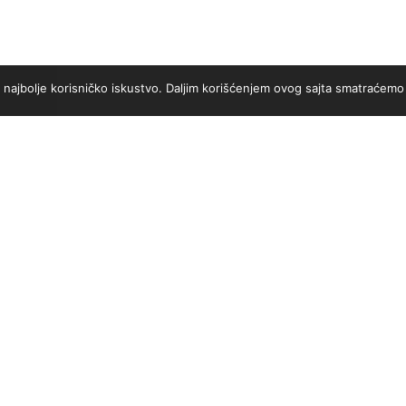
i najbolje korisničko iskustvo. Daljim korišćenjem ovog sajta smatraćemo