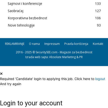
Sajmovi i konferencije
133
Saobraćaj
127
Korporativna bezbednost
106
Nove tehnologije
93
REKLAMIRANJE
O nama
Impressum
Pravila korišćenja
Kontakt
2016 - 2025 © SecuritySEE.com - Magazin za bezbednost
Izrada web sajta
: Absolute Marketing & PR
Required 'Candidate' login to applying this job.
Click here to
logout
And try again
Login to your account