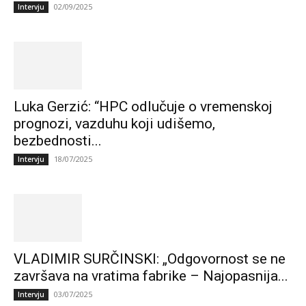
02/09/2025
Intervju
Luka Gerzić: “HPC odlučuje o vremenskoj
prognozi, vazduhu koji udišemo,
bezbednosti...
18/07/2025
Intervju
VLADIMIR SURČINSKI: „Odgovornost se ne
završava na vratima fabrike – Najopasnija...
03/07/2025
Intervju