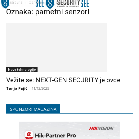
Naslovna
Oznake
Pametni senzori
Oznaka: pametni senzori
Nove tehnologije
Vežite se: NEXT-GEN SECURITY je ovde
Tanja Pajić
-
11/12/2025
SPONZORI MAGAZINA