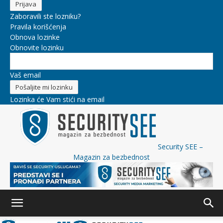
Zaboravili ste lozniku?
Pravila korišćenja
Obnova lozinke
Obnovite lozinku
Vaš email
Lozinka će Vam stići na email
Security SEE –
Magazin za bezbednost