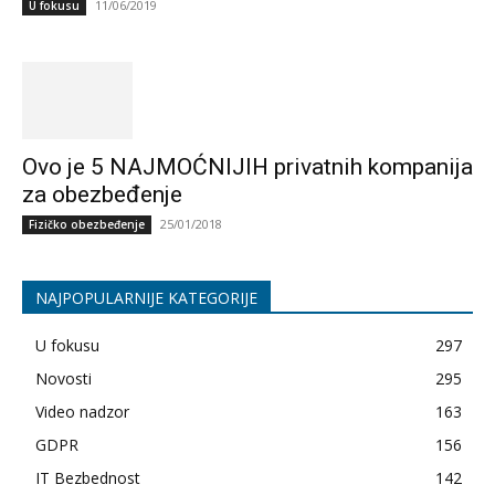
11/06/2019
U fokusu
Ovo je 5 NAJMOĆNIJIH privatnih kompanija
za obezbeđenje
25/01/2018
Fizičko obezbeđenje
NAJPOPULARNIJE KATEGORIJE
U fokusu
297
Novosti
295
Video nadzor
163
GDPR
156
IT Bezbednost
142