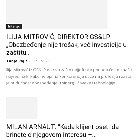
Intervju
ILIJA MITROVIĆ, DIREKTOR GS&LP:
„Obezbeđenje nije trošak, već investicija u
zaštitu...
Tanja Pajić
-
17/10/2025
Ilija Mitrović iz GS&LP otkriva zašto najjeftinija ponuda često znači i
najveći rizik, kako nelojalna konkurencija utiče na profesiju i zašto
je budućnost obezbeđenja u sinergiji čoveka i tehnologije
MILAN ARNAUT: “Kada klijent oseti da
brinete o njegovom interesu –...