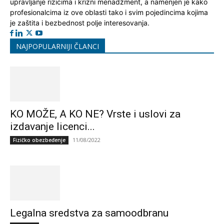
upravljanje rizicima i krizni menadžment, a namenjen je kako
profesionalcima iz ove oblasti tako i svim pojedincima kojima
je zaštita i bezbednost polje interesovanja.
NAJPOPULARNIJI ČLANCI
KO MOŽE, A KO NE? Vrste i uslovi za
izdavanje licenci...
11/08/2022
Fizičko obezbeđenje
Legalna sredstva za samoodbranu