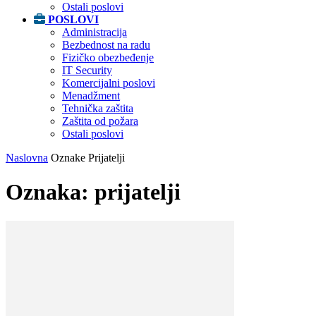
Ostali poslovi
POSLOVI
Administracija
Bezbednost na radu
Fizičko obezbeđenje
IT Security
Komercijalni poslovi
Menadžment
Tehnička zaštita
Zaštita od požara
Ostali poslovi
Naslovna
Oznake
Prijatelji
Oznaka: prijatelji