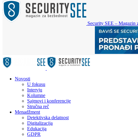
Security SEE – Magazin 
Novosti
U fokusu
Intervju
Kolumne
Sajmovi i konferencije
Stručna reč
Menadžment
Detektivska delatnost
Digitalizacija
Edukacija
GDPR