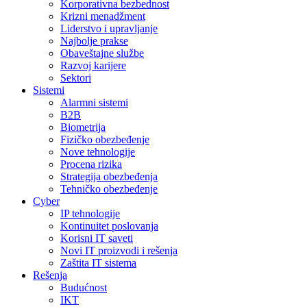
Korporativna bezbednost
Krizni menadžment
Liderstvo i upravljanje
Najbolje prakse
Obaveštajne službe
Razvoj karijere
Sektori
Sistemi
Alarmni sistemi
B2B
Biometrija
Fizičko obezbeđenje
Nove tehnologije
Procena rizika
Strategija obezbeđenja
Tehničko obezbeđenje
Cyber
IP tehnologije
Kontinuitet poslovanja
Korisni IT saveti
Novi IT proizvodi i rešenja
Zaštita IT sistema
Rešenja
Budućnost
IKT