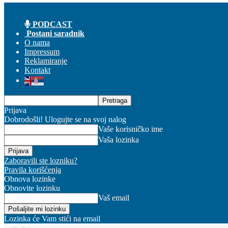
PODCAST
Postani saradnik
O nama
Impressum
Reklamiranje
Kontakt
Prijava
Dobrodošli! Ulogujte se na svoj nalog
Vaše korisničko ime
Vaša lozinka
Zaboravili ste lozniku?
Pravila korišćenja
Obnova lozinke
Obnovite lozinku
Vaš email
Lozinka će Vam stići na email