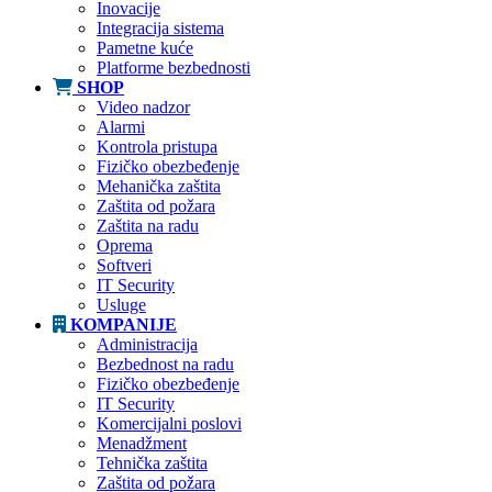
Inovacije
Integracija sistema
Pametne kuće
Platforme bezbednosti
SHOP
Video nadzor
Alarmi
Kontrola pristupa
Fizičko obezbeđenje
Mehanička zaštita
Zaštita od požara
Zaštita na radu
Oprema
Softveri
IT Security
Usluge
KOMPANIJE
Administracija
Bezbednost na radu
Fizičko obezbeđenje
IT Security
Komercijalni poslovi
Menadžment
Tehnička zaštita
Zaštita od požara