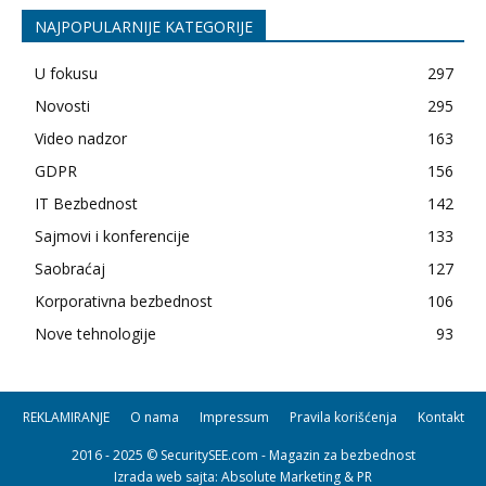
NAJPOPULARNIJE KATEGORIJE
U fokusu
297
Novosti
295
Video nadzor
163
GDPR
156
IT Bezbednost
142
Sajmovi i konferencije
133
Saobraćaj
127
Korporativna bezbednost
106
Nove tehnologije
93
REKLAMIRANJE
O nama
Impressum
Pravila korišćenja
Kontakt
2016 - 2025 © SecuritySEE.com - Magazin za bezbednost
Izrada web sajta
: Absolute Marketing & PR