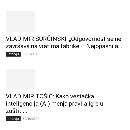
VLADIMIR SURČINSKI: „Odgovornost se ne
završava na vratima fabrike – Najopasnija...
03/07/2025
Intervju
VLADIMIR TOŠIĆ: Kako veštačka
inteligencija (AI) menja pravila igre u
zaštiti...
30/10/2024
Intervju