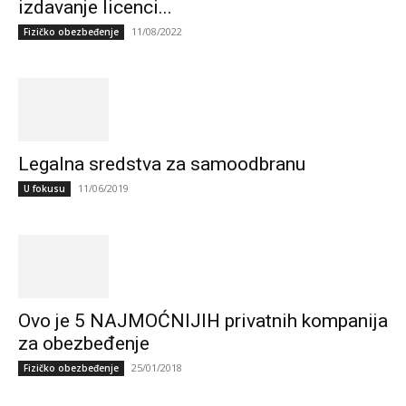
izdavanje licenci...
11/08/2022
Fizičko obezbeđenje
Legalna sredstva za samoodbranu
11/06/2019
U fokusu
Ovo je 5 NAJMOĆNIJIH privatnih kompanija
za obezbeđenje
25/01/2018
Fizičko obezbeđenje