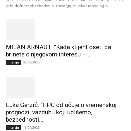
je budućnost obezbeđenja u sinergiji čoveka i tehnologije
MILAN ARNAUT: “Kada klijent oseti da
brinete o njegovom interesu –...
02/09/2025
Intervju
Luka Gerzić: “HPC odlučuje o vremenskoj
prognozi, vazduhu koji udišemo,
bezbednosti...
18/07/2025
Intervju