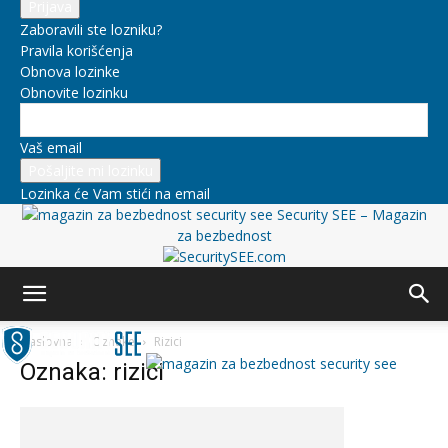
Zaboravili ste lozniku?
Pravila korišćenja
Obnova lozinke
Obnovite lozinku
Vaš email
Lozinka će Vam stići na email
Security SEE – Magazin
za bezbednost
Naslovna
Oznake
Rizici
Oznaka: rizici