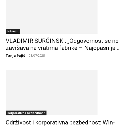
Intervju
VLADIMIR SURČINSKI: „Odgovornost se ne
završava na vratima fabrike – Najopasnija...
Tanja Pajić
-
03/07/2025
Korporativna bezbednost
Održivost i korporativna bezbednost: Win-