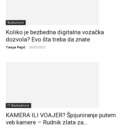
Budućnost
Koliko je bezbedna digitalna vozačka
dozvola? Evo šta treba da znate
Tanja Pajić
-
20/03/2023
IT Bezbednost
KAMERA ILI VOAJER? Špijuniranje putem
veb kamere – Rudnik zlata za...