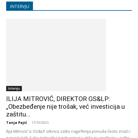
INTERVJU
Intervju
ILIJA MITROVIĆ, DIREKTOR GS&LP:
„Obezbeđenje nije trošak, već investicija u
zaštitu...
Tanja Pajić
-
17/10/2025
Ilija Mitrović iz GS&LP otkriva zašto najjeftinija ponuda često znači i
najveći rizik, kako nelojalna konkurencija utiče na profesiju i zašto