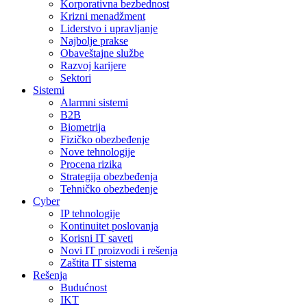
Korporativna bezbednost
Krizni menadžment
Liderstvo i upravljanje
Najbolje prakse
Obaveštajne službe
Razvoj karijere
Sektori
Sistemi
Alarmni sistemi
B2B
Biometrija
Fizičko obezbeđenje
Nove tehnologije
Procena rizika
Strategija obezbeđenja
Tehničko obezbeđenje
Cyber
IP tehnologije
Kontinuitet poslovanja
Korisni IT saveti
Novi IT proizvodi i rešenja
Zaštita IT sistema
Rešenja
Budućnost
IKT