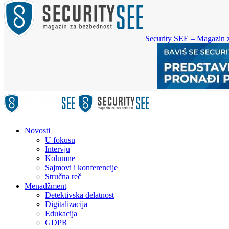
Security SEE – Magazin 
Novosti
U fokusu
Intervju
Kolumne
Sajmovi i konferencije
Stručna reč
Menadžment
Detektivska delatnost
Digitalizacija
Edukacija
GDPR