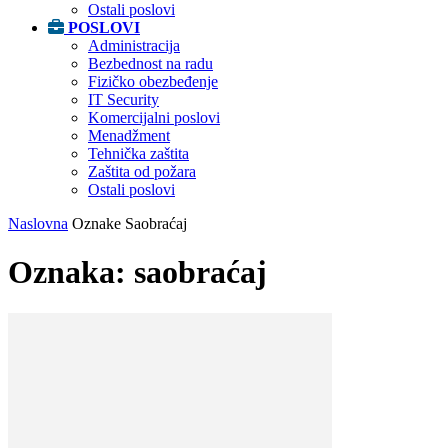
Ostali poslovi
POSLOVI
Administracija
Bezbednost na radu
Fizičko obezbeđenje
IT Security
Komercijalni poslovi
Menadžment
Tehnička zaštita
Zaštita od požara
Ostali poslovi
Naslovna
Oznake
Saobraćaj
Oznaka: saobraćaj