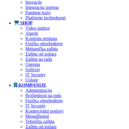
Inovacije
Integracija sistema
Pametne kuće
Platforme bezbednosti
SHOP
Video nadzor
Alarmi
Kontrola pristupa
Fizičko obezbeđenje
Mehanička zaštita
Zaštita od požara
Zaštita na radu
Oprema
Softveri
IT Security
Usluge
KOMPANIJE
Administracija
Bezbednost na radu
Fizičko obezbeđenje
IT Security
Komercijalni poslovi
Menadžment
Tehnička zaštita
Zaštita od požara