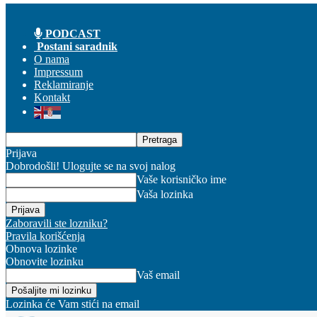
PODCAST
Postani saradnik
O nama
Impressum
Reklamiranje
Kontakt
Prijava
Dobrodošli! Ulogujte se na svoj nalog
Vaše korisničko ime
Vaša lozinka
Zaboravili ste lozniku?
Pravila korišćenja
Obnova lozinke
Obnovite lozinku
Vaš email
Lozinka će Vam stići na email