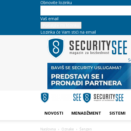
Obnovite lozinku
Vaš email
Lozinka će Vam stići na email
S
NOVOSTI
MENADŽMENT
SISTEMI
Naslovna
Oznake
Šengen