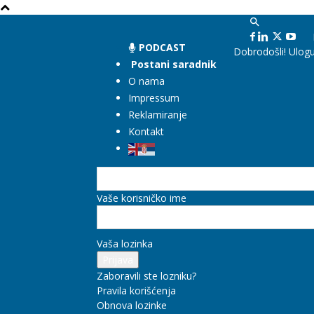
PODCAST
Dobrodošli! Ulogu
Postani saradnik
O nama
Impressum
Reklamiranje
Kontakt
Vaše korisničko ime
Vaša lozinka
Zaboravili ste lozniku?
Pravila korišćenja
Obnova lozinke