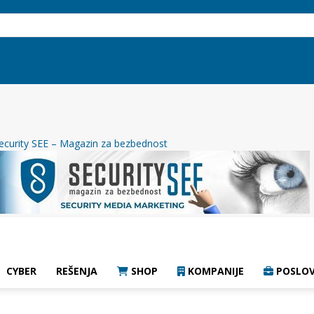
ecurity SEE – Magazin za bezbednost
CYBER
REŠENJA
SHOP
KOMPANIJE
POSLOV