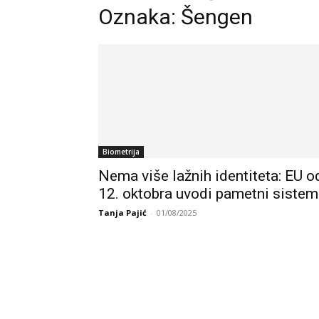
Oznaka: Šengen
Biometrija
Nema više lažnih identiteta: EU o
12. oktobra uvodi pametni sistem.
Tanja Pajić
-
01/08/2025