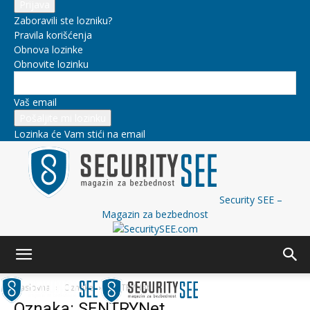
Zaboravili ste lozniku?
Pravila korišćenja
Obnova lozinke
Obnovite lozinku
Vaš email
Lozinka će Vam stići na email
Security SEE –
Magazin za bezbednost
Naslovna
Oznake
SENTRYNet
Oznaka: SENTRYNet