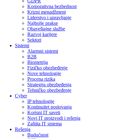
GDPR
Korporativna bezbednost
Krizni menadžment
Liderstvo i upravljanje
Najbolje prakse
Obaveštajne službe
Razvoj karijere
Sektori
Sistemi
Alarmni sistemi
B2B
Biometrija
Fizičko obezbeđenje
Nove tehnologije
Procena rizika
Strategija obezbeđenja
Tehničko obezbeđenje
Cyber
IP tehnologije
Kontinuitet poslovanja
Korisni IT saveti
Novi IT proizvodi i rešenja
Zaštita IT sistema
Rešenja
Budućnost