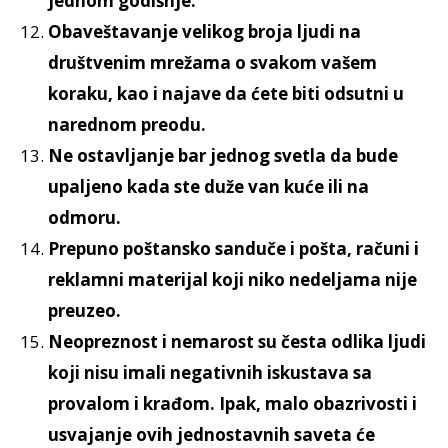
jednom godišnje.
Obaveštavanje velikog broja ljudi na
društvenim mrežama o svakom vašem
koraku, kao i najave da ćete biti odsutni u
narednom preodu.
Ne ostavljanje bar jednog svetla da bude
upaljeno kada ste duže van kuće ili na
odmoru.
Prepuno poštansko sanduče i pošta, računi i
reklamni materijal koji niko nedeljama nije
preuzeo.
Neopreznost i nemarost su česta odlika ljudi
koji nisu imali negativnih iskustava sa
provalom i krađom. Ipak, malo obazrivosti i
usvajanje ovih jednostavnih saveta će