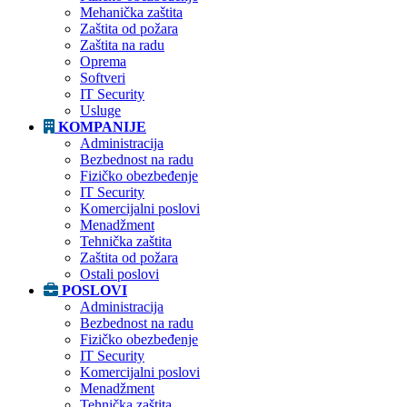
Mehanička zaštita
Zaštita od požara
Zaštita na radu
Oprema
Softveri
IT Security
Usluge
KOMPANIJE
Administracija
Bezbednost na radu
Fizičko obezbeđenje
IT Security
Komercijalni poslovi
Menadžment
Tehnička zaštita
Zaštita od požara
Ostali poslovi
POSLOVI
Administracija
Bezbednost na radu
Fizičko obezbeđenje
IT Security
Komercijalni poslovi
Menadžment
Tehnička zaštita