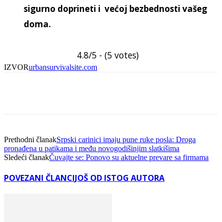
sigurno doprineti i većoj bezbednosti vašeg
doma.
4.8/5 - (5 votes)
IZVOR
urbansurvivalsite.com
Facebook
Linkedin
Viber
WhatsA
Prethodni članak
Srpski carinici imaju pune ruke posla: Droga
pronađena u patikama i među novogodišinjim slatkišima
Sledeći članak
Čuvajte se: Ponovo su aktuelne prevare sa firmama
POVEZANI ČLANCI
JOŠ OD ISTOG AUTORA