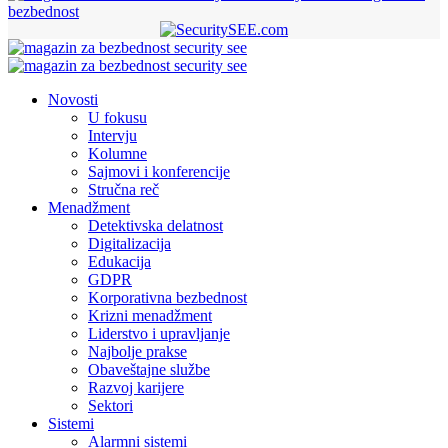
bezbednost
Novosti
U fokusu
Intervju
Kolumne
Sajmovi i konferencije
Stručna reč
Menadžment
Detektivska delatnost
Digitalizacija
Edukacija
GDPR
Korporativna bezbednost
Krizni menadžment
Liderstvo i upravljanje
Najbolje prakse
Obaveštajne službe
Razvoj karijere
Sektori
Sistemi
Alarmni sistemi