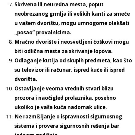
Skrivena ili neuredna mesta, poput
neobrezanog grmlja ili velikih kanti za smeće
u vašem dvorištu, mogu umnogome olakšati
„posao” provalnicima.
Mračno dvorište i neosvetljeni ćoškovi mogu
biti odlična mesta za skrivanje lopova.
Odlaganje kutija od skupih predmeta, kao što
su televizor ili računar, ispred kuće ili ispred
dvorišta.
Ostavljanje veoma vrednih stvari blizu
prozora i naočigled prolaznika, posebno
ukoliko je vaša kuća nadomak ulice.
Ne razmišljanje o ispravnosti sigurnosnog
sistema i provera sigurnosnih rešenja bar