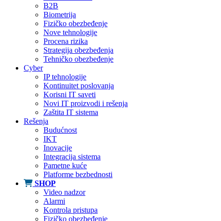
B2B
Biometrija
Fizičko obezbeđenje
Nove tehnologije
Procena rizika
Strategija obezbeđenja
Tehničko obezbeđenje
Cyber
IP tehnologije
Kontinuitet poslovanja
Korisni IT saveti
Novi IT proizvodi i rešenja
Zaštita IT sistema
Rešenja
Budućnost
IKT
Inovacije
Integracija sistema
Pametne kuće
Platforme bezbednosti
SHOP
Video nadzor
Alarmi
Kontrola pristupa
Fizičko obezbeđenje