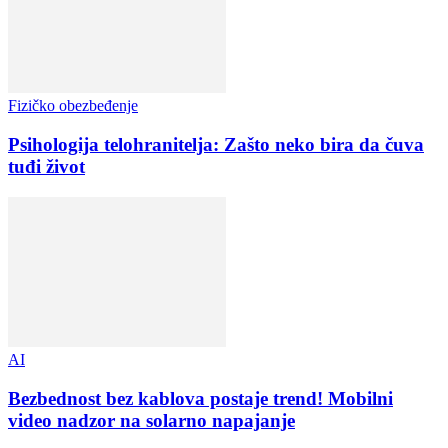
Fizičko obezbeđenje
Psihologija telohranitelja: Zašto neko bira da čuva
tuđi život
AI
Bezbednost bez kablova postaje trend! Mobilni
video nadzor na solarno napajanje