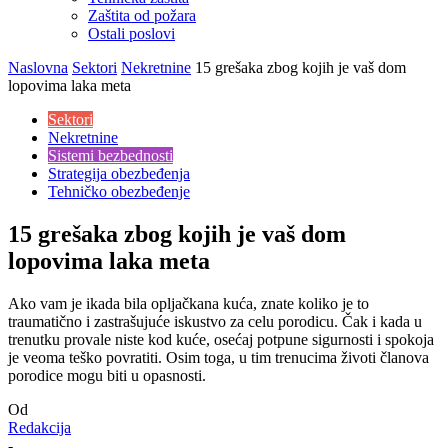
Zaštita od požara
Ostali poslovi
Naslovna
Sektori
Nekretnine
15 grešaka zbog kojih je vaš dom
lopovima laka meta
Sektori
Nekretnine
Sistemi bezbednosti
Strategija obezbeđenja
Tehničko obezbeđenje
15 grešaka zbog kojih je vaš dom
lopovima laka meta
Ako vam je ikada bila opljačkana kuća, znate koliko je to
traumatično i zastrašujuće iskustvo za celu porodicu. Čak i kada u
trenutku provale niste kod kuće, osećaj potpune sigurnosti i spokoja
je veoma teško povratiti. Osim toga, u tim trenucima životi članova
porodice mogu biti u opasnosti.
Od
Redakcija
-