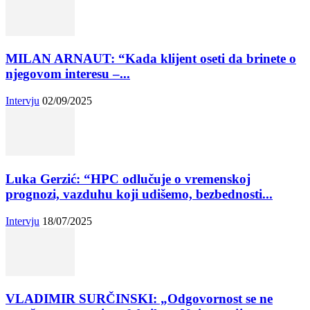
MILAN ARNAUT: “Kada klijent oseti da brinete o
njegovom interesu –...
Intervju
02/09/2025
Luka Gerzić: “HPC odlučuje o vremenskoj
prognozi, vazduhu koji udišemo, bezbednosti...
Intervju
18/07/2025
VLADIMIR SURČINSKI: „Odgovornost se ne