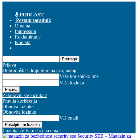
PODCAST
Postani saradnik
O nama
Impressum
Reklamiranje
Kontakt
Prijava
Dobrodošli! Ulogujte se na svoj nalog
Vaše korisničko ime
Vaša lozinka
Zaboravili ste lozniku?
Pravila korišćenja
Obnova lozinke
Obnovite lozinku
Vaš email
Lozinka će Vam stići na email
Security SEE – Magazin za