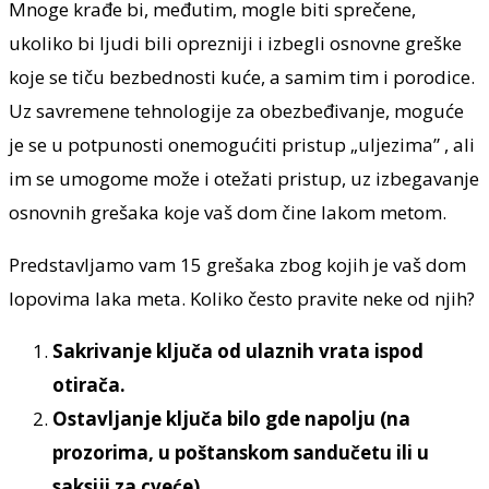
Mnoge krađe bi, međutim, mogle biti sprečene,
ukoliko bi ljudi bili oprezniji i izbegli osnovne greške
koje se tiču bezbednosti kuće, a samim tim i porodice.
Uz savremene tehnologije za obezbeđivanje, moguće
je se u potpunosti onemogućiti pristup
„uljezima” , ali
im se umogome može i otežati pristup, uz izbegavanje
osnovnih grešaka koje vaš dom čine lakom metom.
Predstavljamo vam 15 grešaka zbog kojih je vaš dom
lopovima laka meta. Koliko često pravite neke od njih?
Sakrivanje ključa od ulaznih vrata ispod
otirača.
Ostavljanje ključa bilo gde napolju (na
prozorima, u poštanskom sandučetu ili u
saksiji za cveće).