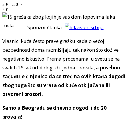
20/11/2017
291
- Sponzor članka -
Vlasnici kuća često prave grešku kada o većoj
bezbednosti doma razmišljaju tek nakon što dožive
negativno iskustvo. Prema procenama, u svetu se na
svakih 16 sekudni dogodi jedna provala, a
posebno
začuđuje činjenica da se trećina ovih krađa dogodi
zbog toga što su vrata od kuće otključana ili
otvoreni prozori.
Samo u Beogradu se dnevno dogodi i do 20
provala!