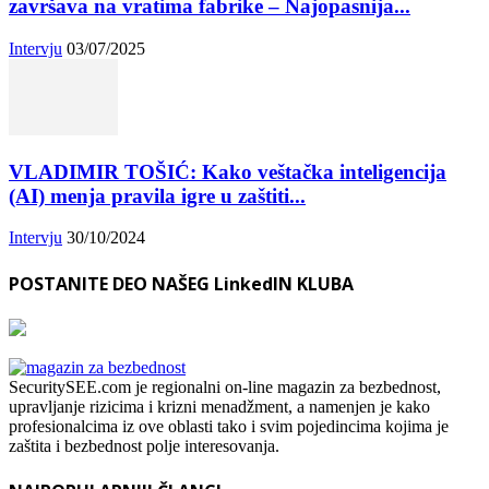
završava na vratima fabrike – Najopasnija...
Intervju
03/07/2025
VLADIMIR TOŠIĆ: Kako veštačka inteligencija
(AI) menja pravila igre u zaštiti...
Intervju
30/10/2024
POSTANITE DEO NAŠEG LinkedIN KLUBA
SecuritySEE.com je regionalni on-line magazin za bezbednost,
upravljanje rizicima i krizni menadžment, a namenjen je kako
profesionalcima iz ove oblasti tako i svim pojedincima kojima je
zaštita i bezbednost polje interesovanja.