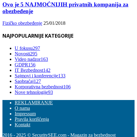
Ovo je 5 NAJMOĆNIJIH privatnih kompanija za
obezbeđenje
Fizičko obezbeđenje
25/01/2018
NAJPOPULARNIJE KATEGORIJE
U fokusu
297
Novosti
295
Video nadzor
163
GDPR
156
IT Bezbednost
142
Sajmovi i konferencije
133
Saobraćaj
127
Korporativna bezbednost
106
Nove tehnologije
93
REKLAMIRANJE
O nama
Impressum
Pravila korišćenja
Kontakt
2016 - 2025 © SecuritySEE.com - Magazin za bezbednost