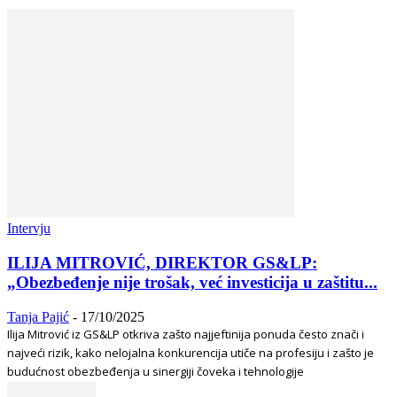
Intervju
ILIJA MITROVIĆ, DIREKTOR GS&LP:
„Obezbeđenje nije trošak, već investicija u zaštitu...
Tanja Pajić
-
17/10/2025
Ilija Mitrović iz GS&LP otkriva zašto najjeftinija ponuda često znači i
najveći rizik, kako nelojalna konkurencija utiče na profesiju i zašto je
budućnost obezbeđenja u sinergiji čoveka i tehnologije