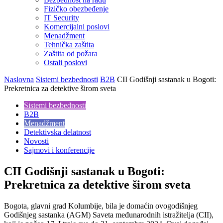
Fizičko obezbeđenje
IT Security
Komercijalni poslovi
Menadžment
Tehnička zaštita
Zaštita od požara
Ostali poslovi
Naslovna
Sistemi bezbednosti
B2B
CII Godišnji sastanak u Bogoti:
Prekretnica za detektive širom sveta
Sistemi bezbednosti
B2B
Menadžment
Detektivska delatnost
Novosti
Sajmovi i konferencije
CII Godišnji sastanak u Bogoti:
Prekretnica za detektive širom sveta
Bogota, glavni grad Kolumbije, bila je domaćin ovogodišnjeg
Godišnjeg sastanka (AGM) Saveta međunarodnih istražitelja (CII),