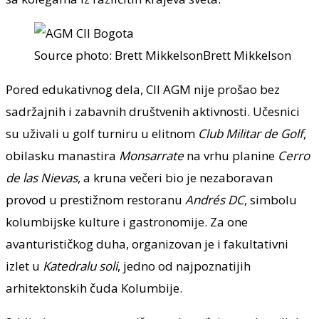
Source photo: Brett MikkelsonBrett Mikkelson
Pored edukativnog dela, CII AGM nije prošao bez
sadržajnih i zabavnih društvenih aktivnosti. Učesnici
su uživali u golf turniru u elitnom
Club Militar de Golf
,
obilasku manastira
Monsarrate
na vrhu planine
Cerro
de las Nievas
, a kruna večeri bio je nezaboravan
provod u prestižnom restoranu
Andrés DC
, simbolu
kolumbijske kulture i gastronomije. Za one
avanturističkog duha, organizovan je i fakultativni
izlet u
Katedralu soli
, jedno od najpoznatijih
arhitektonskih čuda Kolumbije.