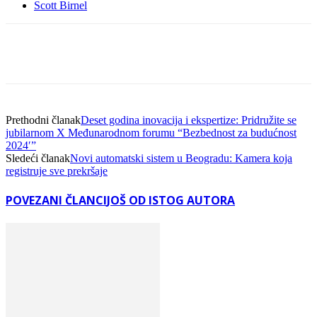
Scott Birnel
Facebook
Linkedin
Viber
WhatsA
Prethodni članak
Deset godina inovacija i ekspertize: Pridružite se
jubilarnom X Međunarodnom forumu “Bezbednost za budućnost
2024′”
Sledeći članak
Novi automatski sistem u Beogradu: Kamera koja
registruje sve prekršaje
POVEZANI ČLANCI
JOŠ OD ISTOG AUTORA