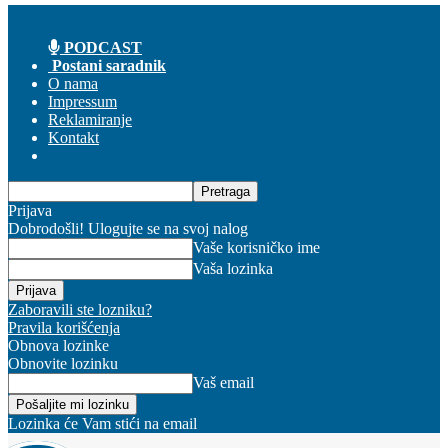
PODCAST
Postani saradnik
O nama
Impressum
Reklamiranje
Kontakt
Prijava
Dobrodošli! Ulogujte se na svoj nalog
Vaše korisničko ime
Vaša lozinka
Zaboravili ste lozniku?
Pravila korišćenja
Obnova lozinke
Obnovite lozinku
Vaš email
Lozinka će Vam stići na email