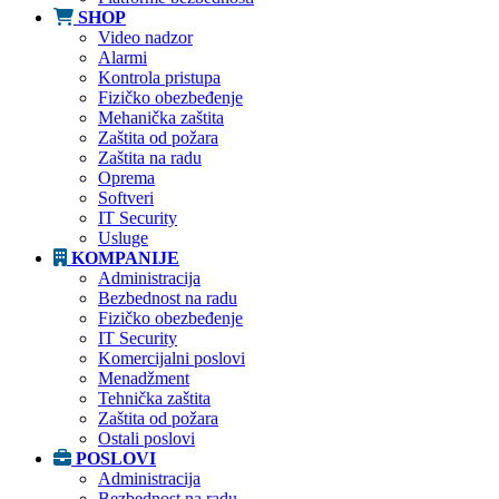
SHOP
Video nadzor
Alarmi
Kontrola pristupa
Fizičko obezbeđenje
Mehanička zaštita
Zaštita od požara
Zaštita na radu
Oprema
Softveri
IT Security
Usluge
KOMPANIJE
Administracija
Bezbednost na radu
Fizičko obezbeđenje
IT Security
Komercijalni poslovi
Menadžment
Tehnička zaštita
Zaštita od požara
Ostali poslovi
POSLOVI
Administracija
Bezbednost na radu