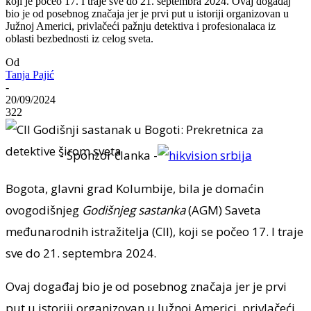
koji je počeo 17. I traje sve do 21. septembra 2024. Ovaj događaj
bio je od posebnog značaja jer je prvi put u istoriji organizovan u
Južnoj Americi, privlačeći pažnju detektiva i profesionalaca iz
oblasti bezbednosti iz celog sveta.
Od
Tanja Pajić
-
20/09/2024
322
- Sponzor članka -
Bogota, glavni grad Kolumbije, bila je domaćin
ovogodišnjeg
Godišnjeg sastanka
(AGM) Saveta
međunarodnih istražitelja (CII), koji se počeo 17. I traje
sve do 21. septembra 2024.
Ovaj događaj bio je od posebnog značaja jer je prvi
put u istoriji organizovan u Južnoj Americi, privlačeći