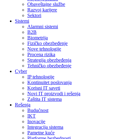
Obaveštajne službe
Razvoj karijere
Sektori
Sistemi
Alarmni sistemi
B2B
Biometrija
Fizičko obezbeđenje
Nove tehnologije
Procena rizika
Strategija obezbeđenja
Tehničko obezbeđenje
Cyber
IP tehnologije
Kontinuitet poslovanja
Korisni IT saveti
Novi IT proizvodi i rešenja
Zaštita IT sistema
Rešenja
Budućnost
IKT
Inovacije
Integracija sistema
Pametne kuće
Platforme bezbednosti