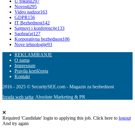
U fokusu
297
Novosti
295
Video nadzor
163
GDPR
156
IT Bezbednost
142
Sajmovi i konferencije
133
Saobraćaj
127
Korporativna bezbednost
106
Nove tehnologije
93
REKLAMIRANJE
O nama
Impressum
Pravila korišćenja
Kontakt
2016 - 2025 © SecuritySEE.com - Magazin za bezbednost
Izrada web sajta
: Absolute Marketing & PR
Required 'Candidate' login to applying this job.
Click here to
logout
And try again