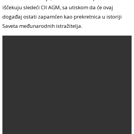
iščekuju sledeći CII AGM, sa utiskom da će ovaj
događaj ostati zapamćen kao prekretnica u istoriji
Saveta međunarodnih istražitelja.