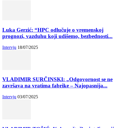
Luka Gerzić: “HPC odlučuje o vremenskoj
prognozi, vazduhu koji udišemo, bezbednosti...
Intervju
18/07/2025
VLADIMIR SURČINSKI: „Odgovornost se ne
završava na vratima fabrike – Najopasnija...
Intervju
03/07/2025