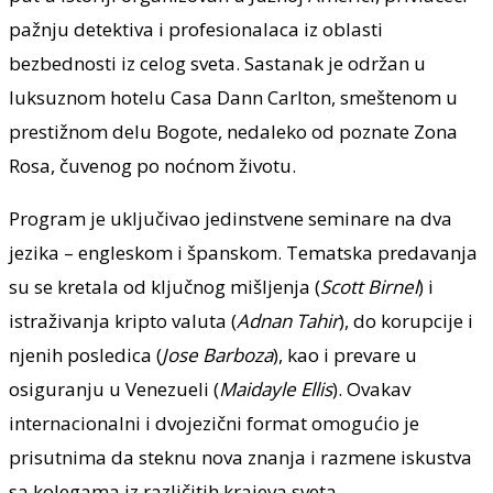
pažnju detektiva i profesionalaca iz oblasti
bezbednosti iz celog sveta. Sastanak je održan u
luksuznom hotelu Casa Dann Carlton, smeštenom u
prestižnom delu Bogote, nedaleko od poznate Zona
Rosa, čuvenog po noćnom životu.
Program je uključivao jedinstvene seminare na dva
jezika – engleskom i španskom. Tematska predavanja
su se kretala od ključnog mišljenja (
Scott Birnel
) i
istraživanja kripto valuta (
Adnan Tahir
), do korupcije i
njenih posledica (
Jose Barboza
), kao i prevare u
osiguranju u Venezueli (
Maidayle Ellis
). Ovakav
internacionalni i dvojezični format omogućio je
prisutnima da steknu nova znanja i razmene iskustva
sa kolegama iz različitih krajeva sveta.