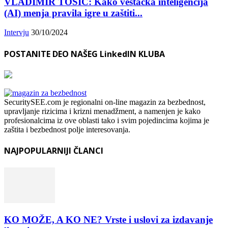
VLADIMIR TOŠIĆ: Kako veštačka inteligencija
(AI) menja pravila igre u zaštiti...
Intervju
30/10/2024
POSTANITE DEO NAŠEG LinkedIN KLUBA
SecuritySEE.com je regionalni on-line magazin za bezbednost,
upravljanje rizicima i krizni menadžment, a namenjen je kako
profesionalcima iz ove oblasti tako i svim pojedincima kojima je
zaštita i bezbednost polje interesovanja.
NAJPOPULARNIJI ČLANCI
KO MOŽE, A KO NE? Vrste i uslovi za izdavanje