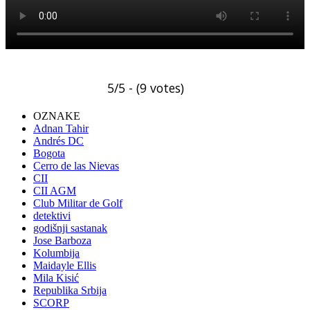
5/5 - (9 votes)
OZNAKE
Adnan Tahir
Andrés DC
Bogota
Cerro de las Nievas
CII
CII AGM
Club Militar de Golf
detektivi
godišnji sastanak
Jose Barboza
Kolumbija
Maidayle Ellis
Mila Kisić
Republika Srbija
SCORP