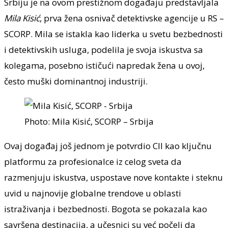
Srbiju je na ovom prestižnom događaju predstavljala
Mila Kisić
, prva žena osnivač detektivske agencije u RS –
SCORP. Mila se istakla kao liderka u svetu bezbednosti
i detektivskih usluga, podelila je svoja iskustva sa
kolegama, posebno ističući napredak žena u ovoj,
često muški dominantnoj industriji.
Photo: Mila Kisić, SCORP – Srbija
Ovaj događaj još jednom je potvrdio CII kao ključnu
platformu za profesionalce iz celog sveta da
razmenjuju iskustva, uspostave nove kontakte i steknu
uvid u najnovije globalne trendove u oblasti
istraživanja i bezbednosti. Bogota se pokazala kao
savršena destinacija, a učesnici su već počeli da