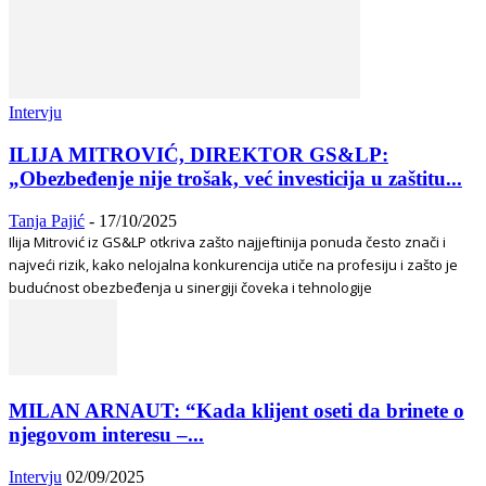
Intervju
ILIJA MITROVIĆ, DIREKTOR GS&LP:
„Obezbeđenje nije trošak, već investicija u zaštitu...
Tanja Pajić
-
17/10/2025
Ilija Mitrović iz GS&LP otkriva zašto najjeftinija ponuda često znači i
najveći rizik, kako nelojalna konkurencija utiče na profesiju i zašto je
budućnost obezbeđenja u sinergiji čoveka i tehnologije
MILAN ARNAUT: “Kada klijent oseti da brinete o
njegovom interesu –...
Intervju
02/09/2025