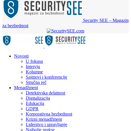
Security SEE – Magazin
za bezbednost
Novosti
U fokusu
Intervju
Kolumne
Sajmovi i konferencije
Stručna reč
Menadžment
Detektivska delatnost
Digitalizacija
Edukacija
GDPR
Korporativna bezbednost
Krizni menadžment
Liderstvo i upravljanje
Najbolje prakse