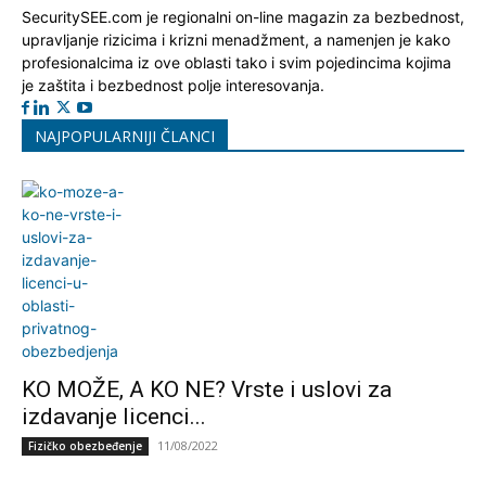
SecuritySEE.com je regionalni on-line magazin za bezbednost,
upravljanje rizicima i krizni menadžment, a namenjen je kako
profesionalcima iz ove oblasti tako i svim pojedincima kojima
je zaštita i bezbednost polje interesovanja.
NAJPOPULARNIJI ČLANCI
KO MOŽE, A KO NE? Vrste i uslovi za
izdavanje licenci...
11/08/2022
Fizičko obezbeđenje