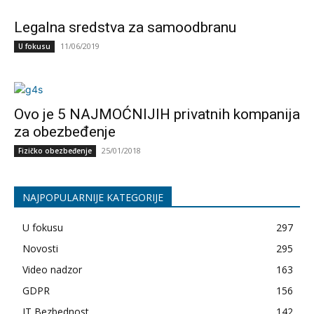
Legalna sredstva za samoodbranu
11/06/2019
U fokusu
Ovo je 5 NAJMOĆNIJIH privatnih kompanija
za obezbeđenje
25/01/2018
Fizičko obezbeđenje
NAJPOPULARNIJE KATEGORIJE
U fokusu
297
Novosti
295
Video nadzor
163
GDPR
156
IT Bezbednost
142