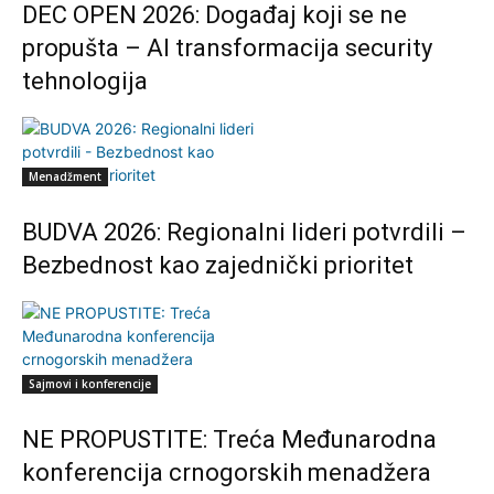
DEC OPEN 2026: Događaj koji se ne
propušta – AI transformacija security
tehnologija
Menadžment
BUDVA 2026: Regionalni lideri potvrdili –
Bezbednost kao zajednički prioritet
Sajmovi i konferencije
NE PROPUSTITE: Treća Međunarodna
konferencija crnogorskih menadžera