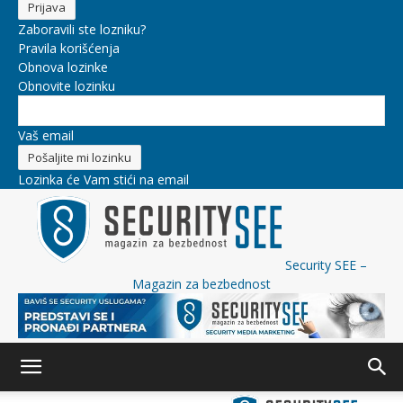
Zaboravili ste lozniku?
Pravila korišćenja
Obnova lozinke
Obnovite lozinku
Vaš email
Lozinka će Vam stići na email
Security SEE –
Magazin za bezbednost