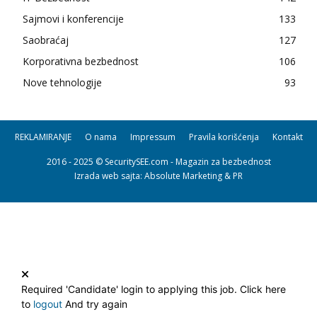
Sajmovi i konferencije
133
Saobraćaj
127
Korporativna bezbednost
106
Nove tehnologije
93
REKLAMIRANJE
O nama
Impressum
Pravila korišćenja
Kontakt
2016 - 2025 © SecuritySEE.com - Magazin za bezbednost
Izrada web sajta
: Absolute Marketing & PR
Required 'Candidate' login to applying this job.
Click here
to
logout
And try again