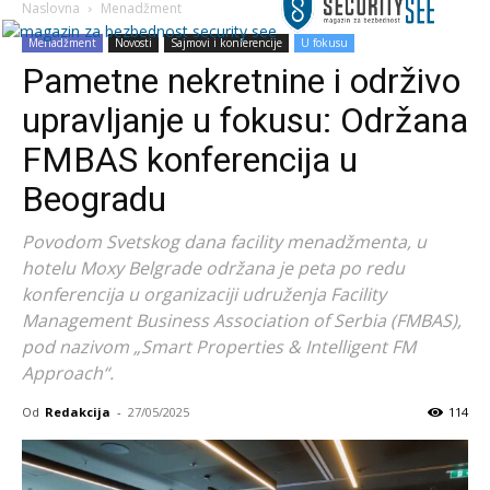
Naslovna
Menadžment
Menadžment
Novosti
Sajmovi i konferencije
U fokusu
Pametne nekretnine i održivo
upravljanje u fokusu: Održana
FMBAS konferencija u
Beogradu
Povodom Svetskog dana facility menadžmenta, u
hotelu Moxy Belgrade održana je peta po redu
konferencija u organizaciji udruženja Facility
Management Business Association of Serbia (FMBAS),
pod nazivom „Smart Properties & Intelligent FM
Approach“.
Od
Redakcija
-
27/05/2025
114