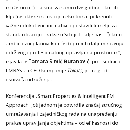
možemo reći da smo za samo dve godine okupili
ključne aktere industrije nekretnina, pokrenuli
važne edukativne inicijative i postavili temelje za
standardizaciju prakse u Srbiji. I dalje nas očekuju
ambiciozni planovi koji će doprineti daljem razvoju
održivog i profesionalnog upravljanja prostorom“,
izjavila je
Tamara Simić Đuranović
, predsednica
FMBAS-a i CEO kompanije
Tokata
, jednog od
osnivača udruženja.
Konferencija „Smart Properties & Intelligent FM
Approach“ još jednom je potvrdila značaj stručnog
umrežavanja i zajedničkog rada na unapređenju
prakse upravljanja objektima – od efikasnosti do