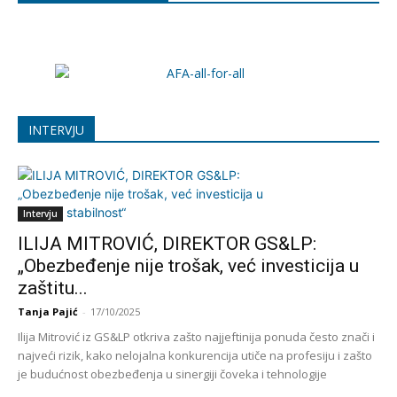
INTERVJU
Intervju
ILIJA MITROVIĆ, DIREKTOR GS&LP:
„Obezbeđenje nije trošak, već investicija u
zaštitu...
Tanja Pajić
-
17/10/2025
Ilija Mitrović iz GS&LP otkriva zašto najjeftinija ponuda često znači i
najveći rizik, kako nelojalna konkurencija utiče na profesiju i zašto
je budućnost obezbeđenja u sinergiji čoveka i tehnologije