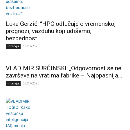
Luka Gerzić: “HPC odlučuje o vremenskoj
prognozi, vazduhu koji udišemo,
bezbednosti...
18/07/2025
Intervju
VLADIMIR SURČINSKI: „Odgovornost se ne
završava na vratima fabrike – Najopasnija...
03/07/2025
Intervju