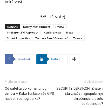
održivosti.
5/5 - (1 vote)
OZNAKE
facility menadžment
FMBAS
Intelligent FM Approach
Konferencija
Moxy
Smart Properties
Tamara Simić Đuranović
Tokata
Facebook
Linkedin
Prethodni članak
Sledeći članak
Od satelita do komandnog
SECURITY LEKSIKON: Znate li
centra – Kako funkcioniše GPS
šta znače najpopularnije
nadzor voznog parka?
skraćenice u svetu
bezbednosti?