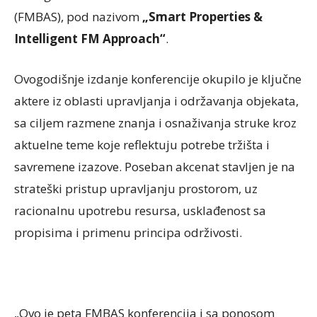
(FMBAS), pod nazivom
„Smart Properties &
Intelligent FM Approach“
.
Ovogodišnje izdanje konferencije okupilo je ključne
aktere iz oblasti upravljanja i održavanja objekata,
sa ciljem razmene znanja i osnaživanja struke kroz
aktuelne teme koje reflektuju potrebe tržišta i
savremene izazove. Poseban akcenat stavljen je na
strateški pristup upravljanju prostorom, uz
racionalnu upotrebu resursa, usklađenost sa
propisima i primenu principa održivosti.
„Ovo je peta FMBAS konferencija i sa ponosom