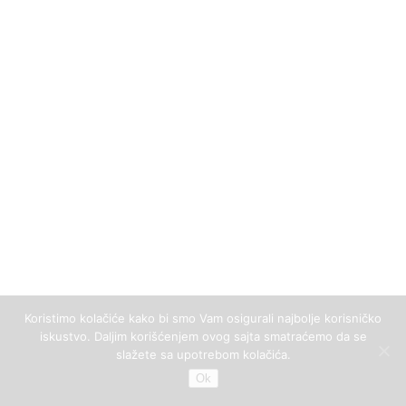
Koristimo kolačiće kako bi smo Vam osigurali najbolje korisničko
iskustvo. Daljim korišćenjem ovog sajta smatraćemo da se
slažete sa upotrebom kolačića.
Ok