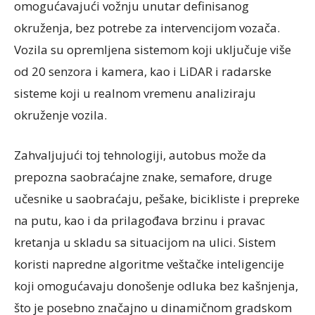
omogućavajući vožnju unutar definisanog
okruženja, bez potrebe za intervencijom vozača.
Vozila su opremljena sistemom koji uključuje više
od 20 senzora i kamera, kao i LiDAR i radarske
sisteme koji u realnom vremenu analiziraju
okruženje vozila.
Zahvaljujući toj tehnologiji, autobus može da
prepozna saobraćajne znake, semafore, druge
učesnike u saobraćaju, pešake, bicikliste i prepreke
na putu, kao i da prilagođava brzinu i pravac
kretanja u skladu sa situacijom na ulici. Sistem
koristi napredne algoritme veštačke inteligencije
koji omogućavaju donošenje odluka bez kašnjenja,
što je posebno značajno u dinamičnom gradskom