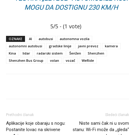
MOGU DA DOSTIGNU 230 KM/H
5/5 - (1 vote)
OZNAKE
AI
autobusi
autonomna vozila
autonomni autobusi
gradske linije
javni prevoz
kamera
Kina
lidar
radarski sistem
Šenžen
Shenzhen
Shenzhen Bus Group
volan
vozač
WeRide
Facebook
Linkedin
Viber
Prethodni članak
Sledeći članak
Aplikacije koje obaraju s nogu:
Niste sami čak ni u svom
Postanite lovac na skrivene
stanu: Wi-Fi može da „gleda“