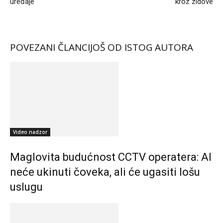
uređaje
kroz zidove
POVEZANI ČLANCI
JOŠ OD ISTOG AUTORA
Video nadzor
Maglovita budućnost CCTV operatera: AI
neće ukinuti čoveka, ali će ugasiti lošu
uslugu