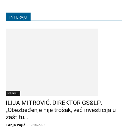
INTERVJU
Intervju
ILIJA MITROVIĆ, DIREKTOR GS&LP:
„Obezbeđenje nije trošak, već investicija u
zaštitu...
Tanja Pajić
-
17/10/2025