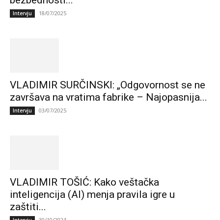
bezbednosti...
18/07/2025
Intervju
VLADIMIR SURČINSKI: „Odgovornost se ne
završava na vratima fabrike – Najopasnija...
03/07/2025
Intervju
VLADIMIR TOŠIĆ: Kako veštačka
inteligencija (AI) menja pravila igre u
zaštiti...
30/10/2024