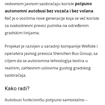
redovnom javnom saobraćaju koriste
potpuno
autonomni autobusi bez vozača i bez volana
.
Reč je o vozilima nove generacije koja se već koriste
za svakodnevni prevoz putnika na određenim
gradskim linijama.
Projekat je razvijen u saradnji kompanije
WeRide
i
operatera javnog prevoza
Shenzhen Bus Group
, sa
ciljem da se autonomna tehnologija testira u
realnim, zahtevnim uslovima gustog gradskog
saobraćaja.
Kako radi?
Autobusi funkcionišu potpuno samostalno –