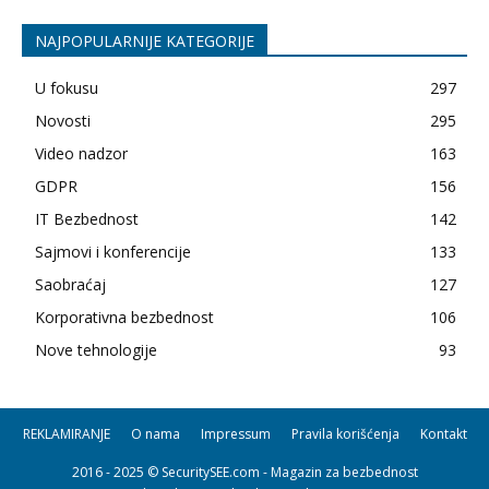
NAJPOPULARNIJE KATEGORIJE
U fokusu
297
Novosti
295
Video nadzor
163
GDPR
156
IT Bezbednost
142
Sajmovi i konferencije
133
Saobraćaj
127
Korporativna bezbednost
106
Nove tehnologije
93
REKLAMIRANJE
O nama
Impressum
Pravila korišćenja
Kontakt
2016 - 2025 © SecuritySEE.com - Magazin za bezbednost