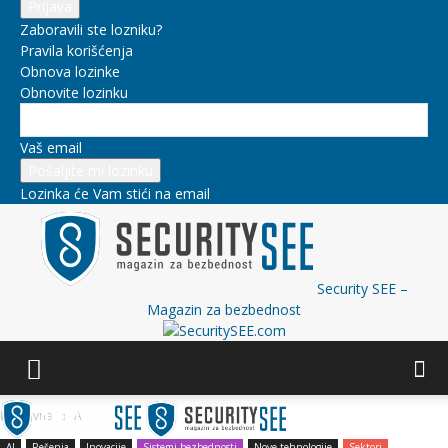
Zaboravili ste lozniku?
Pravila korišćenja
Obnova lozinke
Obnovite lozinku
Vaš email
Lozinka će Vam stići na email
Security SEE –
Magazin za bezbednost
Naslovna
AI
AI
Rešenja
Inovacije
Sistemi bezbednosti
Nove tehnologije
Sektori