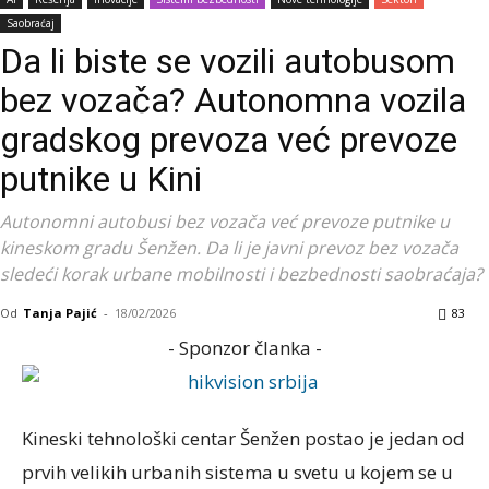
Saobraćaj
Da li biste se vozili autobusom
bez vozača? Autonomna vozila
gradskog prevoza već prevoze
putnike u Kini
Autonomni autobusi bez vozača već prevoze putnike u
kineskom gradu Šenžen. Da li je javni prevoz bez vozača
sledeći korak urbane mobilnosti i bezbednosti saobraćaja?
Od
Tanja Pajić
-
18/02/2026
83
- Sponzor članka -
Kineski tehnološki centar
Šenžen
postao je jedan od
prvih velikih urbanih sistema u svetu u kojem se u