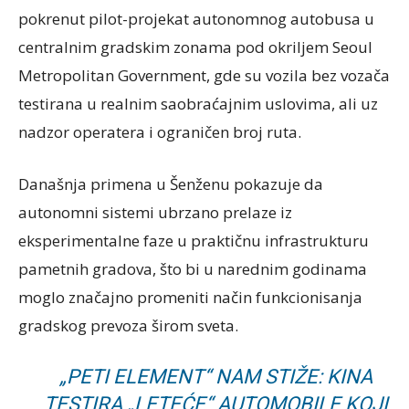
pokrenut pilot-projekat autonomnog autobusa u
centralnim gradskim zonama pod okriljem
Seoul
Metropolitan Government
, gde su vozila bez vozača
testirana u realnim saobraćajnim uslovima, ali uz
nadzor operatera i ograničen broj ruta.
Današnja primena u Šenženu pokazuje da
autonomni sistemi ubrzano prelaze iz
eksperimentalne faze u praktičnu infrastrukturu
pametnih gradova, što bi u narednim godinama
moglo značajno promeniti način funkcionisanja
gradskog prevoza širom sveta.
„PETI ELEMENT“ NAM STIŽE: KINA
TESTIRA „LETEĆE“ AUTOMOBILE KOJI