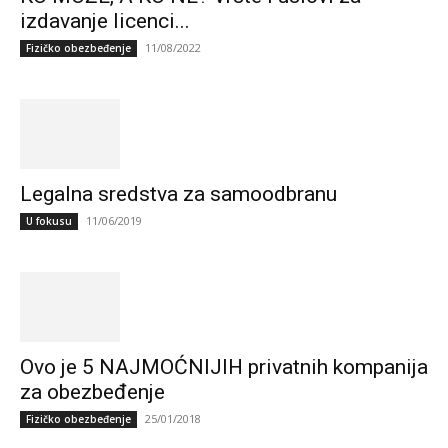
izdavanje licenci...
11/08/2022
Fizičko obezbeđenje
Legalna sredstva za samoodbranu
11/06/2019
U fokusu
Ovo je 5 NAJMOĆNIJIH privatnih kompanija
za obezbeđenje
25/01/2018
Fizičko obezbeđenje