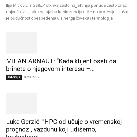
Ilija Mitrović iz GS&LP otkriva zašto najjeftinija ponuda često znači i
najveći rizik, kako nelojalna konkurencija utiče na profesiju i zašto
je budućnost obezbeđenja u sinergiji čoveka i tehnologije
MILAN ARNAUT: “Kada klijent oseti da
brinete o njegovom interesu –...
02/09/2025
Intervju
Luka Gerzić: “HPC odlučuje o vremenskoj
prognozi, vazduhu koji udišemo,