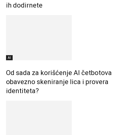
ih dodirnete
AI
Od sada za korišćenje AI četbotova
obavezno skeniranje lica i provera
identiteta?