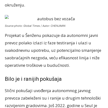
okruženju.
Source photo: Global Times / Autor: CHENJIMIN
Projekat u Šenženu pokazuje da autonomni javni
prevoz polako izlazi iz faze testiranja i ulazi u
svakodnevnu upotrebu, uz potencijalno smanjenje
saobraćajnih nezgoda, veću efikasnost linija i niže
operativne troškove u budućnosti.
Bilo je i ranijih pokušaja
Slični pokušaji uvođenja autonomnog javnog
prevoza zabeleženi su i ranije u drugim tehnološki
razvijenim gradovima. Još 2022. godine u
Seul
je