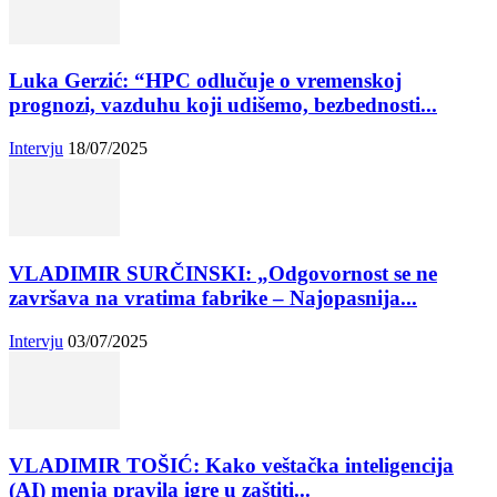
Luka Gerzić: “HPC odlučuje o vremenskoj
prognozi, vazduhu koji udišemo, bezbednosti...
Intervju
18/07/2025
VLADIMIR SURČINSKI: „Odgovornost se ne
završava na vratima fabrike – Najopasnija...
Intervju
03/07/2025
VLADIMIR TOŠIĆ: Kako veštačka inteligencija
(AI) menja pravila igre u zaštiti...