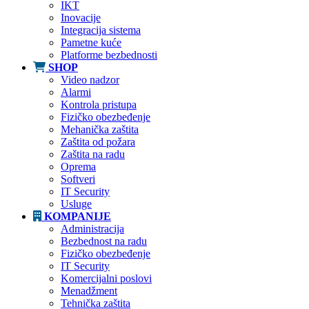
IKT
Inovacije
Integracija sistema
Pametne kuće
Platforme bezbednosti
SHOP
Video nadzor
Alarmi
Kontrola pristupa
Fizičko obezbeđenje
Mehanička zaštita
Zaštita od požara
Zaštita na radu
Oprema
Softveri
IT Security
Usluge
KOMPANIJE
Administracija
Bezbednost na radu
Fizičko obezbeđenje
IT Security
Komercijalni poslovi
Menadžment
Tehnička zaštita