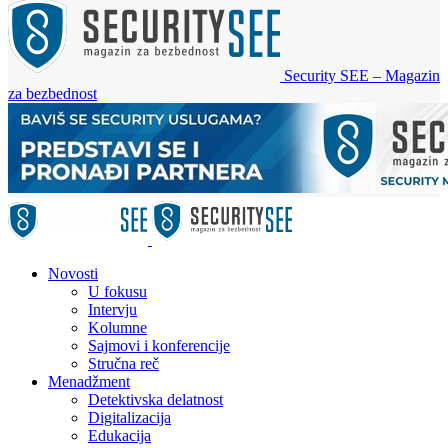
Security SEE – Magazin
za bezbednost
Novosti
U fokusu
Intervju
Kolumne
Sajmovi i konferencije
Stručna reč
Menadžment
Detektivska delatnost
Digitalizacija
Edukacija