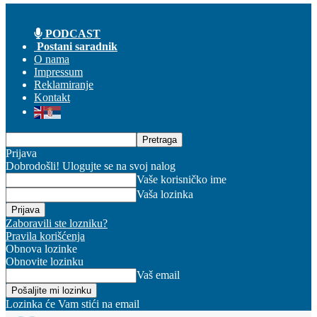
PODCAST
Postani saradnik
O nama
Impressum
Reklamiranje
Kontakt
Prijava
Dobrodošli! Ulogujte se na svoj nalog
Vaše korisničko ime
Vaša lozinka
Zaboravili ste lozniku?
Pravila korišćenja
Obnova lozinke
Obnovite lozinku
Vaš email
Lozinka će Vam stići na email