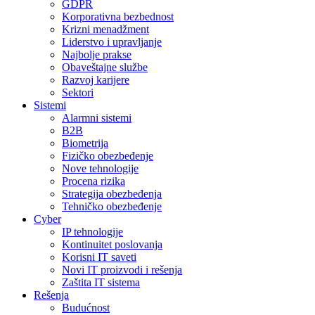
GDPR
Korporativna bezbednost
Krizni menadžment
Liderstvo i upravljanje
Najbolje prakse
Obaveštajne službe
Razvoj karijere
Sektori
Sistemi
Alarmni sistemi
B2B
Biometrija
Fizičko obezbeđenje
Nove tehnologije
Procena rizika
Strategija obezbeđenja
Tehničko obezbeđenje
Cyber
IP tehnologije
Kontinuitet poslovanja
Korisni IT saveti
Novi IT proizvodi i rešenja
Zaštita IT sistema
Rešenja
Budućnost