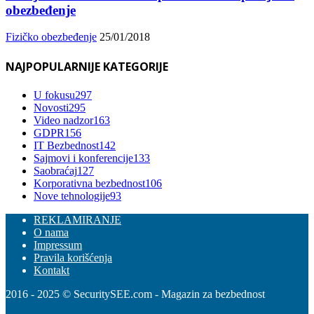
obezbeđenje
Fizičko obezbeđenje
25/01/2018
NAJPOPULARNIJE KATEGORIJE
U fokusu
297
Novosti
295
Video nadzor
163
GDPR
156
IT Bezbednost
142
Sajmovi i konferencije
133
Saobraćaj
127
Korporativna bezbednost
106
Nove tehnologije
93
REKLAMIRANJE
O nama
Impressum
Pravila korišćenja
Kontakt
2016 - 2025 © SecuritySEE.com - Magazin za bezbednost