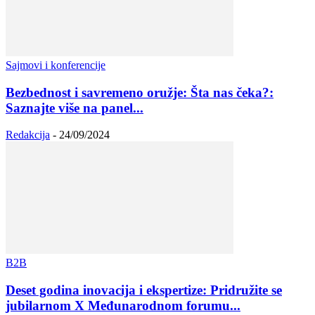
Sajmovi i konferencije
Bezbednost i savremeno oružje: Šta nas čeka?:
Saznajte više na panel...
Redakcija
-
24/09/2024
B2B
Deset godina inovacija i ekspertize: Pridružite se
jubilarnom X Međunarodnom forumu...