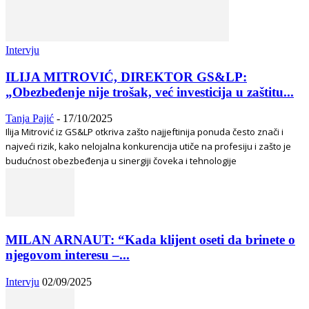
Intervju
ILIJA MITROVIĆ, DIREKTOR GS&LP:
„Obezbeđenje nije trošak, već investicija u zaštitu...
Tanja Pajić
-
17/10/2025
Ilija Mitrović iz GS&LP otkriva zašto najjeftinija ponuda često znači i
najveći rizik, kako nelojalna konkurencija utiče na profesiju i zašto je
budućnost obezbeđenja u sinergiji čoveka i tehnologije
MILAN ARNAUT: “Kada klijent oseti da brinete o
njegovom interesu –...
Intervju
02/09/2025