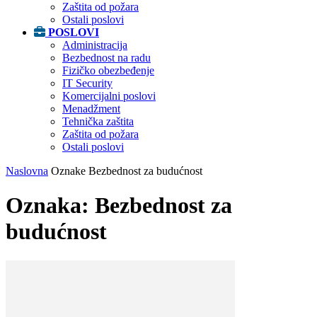
Zaštita od požara
Ostali poslovi
POSLOVI
Administracija
Bezbednost na radu
Fizičko obezbeđenje
IT Security
Komercijalni poslovi
Menadžment
Tehnička zaštita
Zaštita od požara
Ostali poslovi
Naslovna
Oznake
Bezbednost za budućnost
Oznaka: Bezbednost za
budućnost