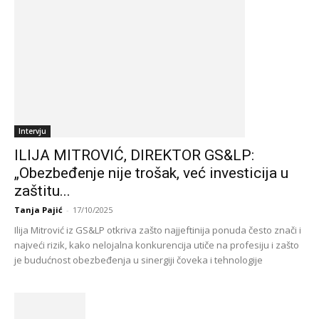
Intervju
ILIJA MITROVIĆ, DIREKTOR GS&LP:
„Obezbeđenje nije trošak, već investicija u
zaštitu...
Tanja Pajić
-
17/10/2025
Ilija Mitrović iz GS&LP otkriva zašto najjeftinija ponuda često znači i
najveći rizik, kako nelojalna konkurencija utiče na profesiju i zašto
je budućnost obezbeđenja u sinergiji čoveka i tehnologije