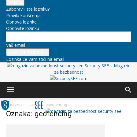
Zaboravili ste lozniku?
Pravila korišćenja
Obnova lozinke
Obnovite lozinku
Vaš email
Lozinka će Vam stići na email
Security SEE – Magazin
za bezbednost
Naslovna
Oznake
Geofencing
Oznaka: geofencing