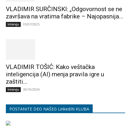
VLADIMIR SURČINSKI: „Odgovornost se ne
završava na vratima fabrike – Najopasnija...
03/07/2025
Intervju
VLADIMIR TOŠIĆ: Kako veštačka
inteligencija (AI) menja pravila igre u
zaštiti...
30/10/2024
Intervju
POSTANITE DEO NAŠEG LinkedIN KLUBA