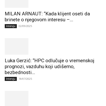
MILAN ARNAUT: “Kada klijent oseti da
brinete o njegovom interesu –...
02/09/2025
Intervju
Luka Gerzić: “HPC odlučuje o vremenskoj
prognozi, vazduhu koji udišemo,
bezbednosti...
18/07/2025
Intervju