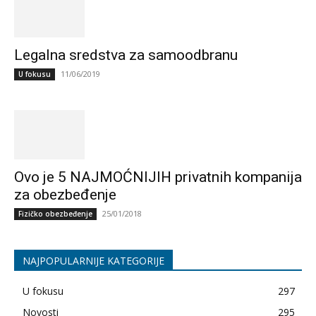
Legalna sredstva za samoodbranu
11/06/2019
U fokusu
Ovo je 5 NAJMOĆNIJIH privatnih kompanija
za obezbeđenje
25/01/2018
Fizičko obezbeđenje
NAJPOPULARNIJE KATEGORIJE
U fokusu
297
Novosti
295