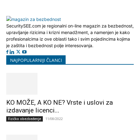
SecuritySEE.com je regionalni on-line magazin za bezbednost,
upravljanje rizicima i krizni menadžment, a namenjen je kako
profesionalcima iz ove oblasti tako i svim pojedincima kojima
je zaštita i bezbednost polje interesovanja.
NAJPOPULARNIJI ČLANCI
KO MOŽE, A KO NE? Vrste i uslovi za
izdavanje licenci...
11/08/2022
Fizičko obezbeđenje