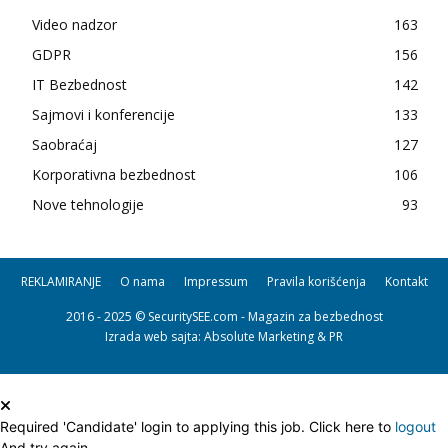
Video nadzor
163
GDPR
156
IT Bezbednost
142
Sajmovi i konferencije
133
Saobraćaj
127
Korporativna bezbednost
106
Nove tehnologije
93
REKLAMIRANJE
O nama
Impressum
Pravila korišćenja
Kontakt
2016 - 2025 © SecuritySEE.com - Magazin za bezbednost
Izrada web sajta
: Absolute Marketing & PR
Required 'Candidate' login to applying this job.
Click here to
logout
And try again