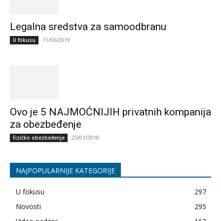
Legalna sredstva za samoodbranu
11/06/2019
U fokusu
Ovo je 5 NAJMOĆNIJIH privatnih kompanija
za obezbeđenje
25/01/2018
Fizičko obezbeđenje
NAJPOPULARNIJE KATEGORIJE
U fokusu
297
Novosti
295