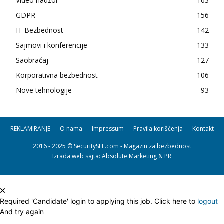
Video nadzor
163
GDPR
156
IT Bezbednost
142
Sajmovi i konferencije
133
Saobraćaj
127
Korporativna bezbednost
106
Nove tehnologije
93
REKLAMIRANJE
O nama
Impressum
Pravila korišćenja
Kontakt
2016 - 2025 © SecuritySEE.com - Magazin za bezbednost
Izrada web sajta
: Absolute Marketing & PR
Required 'Candidate' login to applying this job.
Click here to
logout
And try again