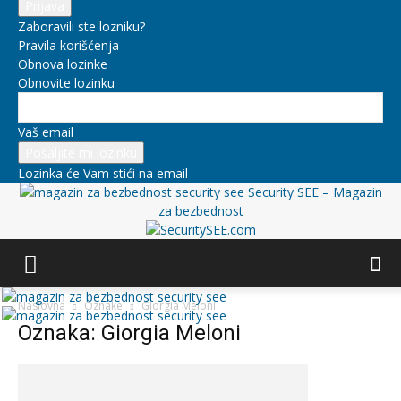
Zaboravili ste lozniku?
Pravila korišćenja
Obnova lozinke
Obnovite lozinku
Vaš email
Lozinka će Vam stići na email
Security SEE – Magazin
za bezbednost
Naslovna
Oznake
Giorgia Meloni
Oznaka: Giorgia Meloni