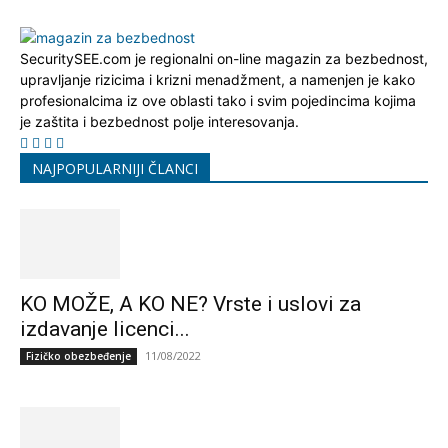
SecuritySEE.com je regionalni on-line magazin za bezbednost,
upravljanje rizicima i krizni menadžment, a namenjen je kako
profesionalcima iz ove oblasti tako i svim pojedincima kojima
je zaštita i bezbednost polje interesovanja.
NAJPOPULARNIJI ČLANCI
KO MOŽE, A KO NE? Vrste i uslovi za
izdavanje licenci...
11/08/2022
Fizičko obezbeđenje