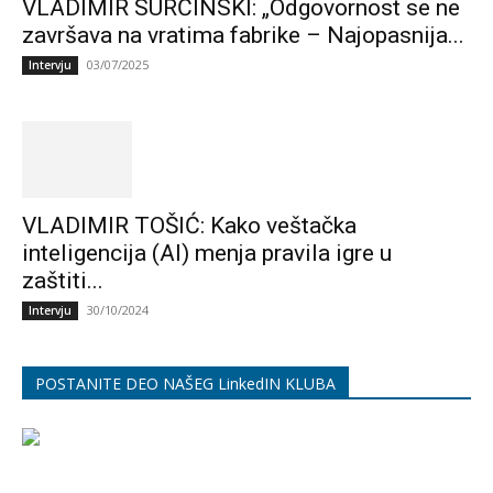
VLADIMIR SURČINSKI: „Odgovornost se ne
završava na vratima fabrike – Najopasnija...
03/07/2025
Intervju
VLADIMIR TOŠIĆ: Kako veštačka
inteligencija (AI) menja pravila igre u
zaštiti...
30/10/2024
Intervju
POSTANITE DEO NAŠEG LinkedIN KLUBA