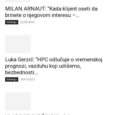
MILAN ARNAUT: “Kada klijent oseti da
brinete o njegovom interesu –...
02/09/2025
Intervju
Luka Gerzić: “HPC odlučuje o vremenskoj
prognozi, vazduhu koji udišemo,
bezbednosti...
18/07/2025
Intervju