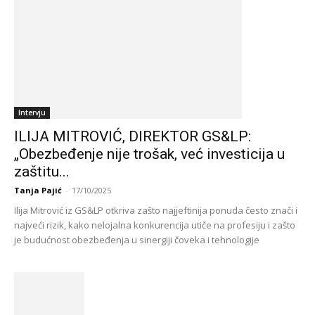
Intervju
ILIJA MITROVIĆ, DIREKTOR GS&LP:
„Obezbeđenje nije trošak, već investicija u
zaštitu...
Tanja Pajić
-
17/10/2025
Ilija Mitrović iz GS&LP otkriva zašto najjeftinija ponuda često znači i
najveći rizik, kako nelojalna konkurencija utiče na profesiju i zašto
je budućnost obezbeđenja u sinergiji čoveka i tehnologije